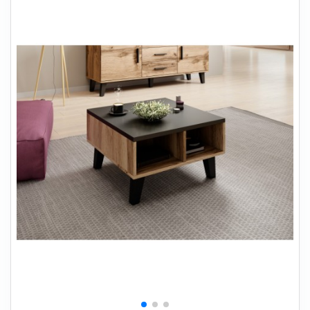
+
SOVEVÆRELSE
+
BØRNEMØBLER
+
KONTORMØBLER
+
OPBEVARING
+
TÆPPER
+
LAMPER
+
HAVEMØBLER
+
ENTREMØBLER
SPAR PENGE PÅ UDVALGTE VARER