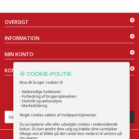
OVERSIGT
INFORMATION
MIN KONTO
KONTAKT OS
🍪 COOKIE-POLITIK
Biva.dk bruger cookies til
- Nødvendige funktioner
- Forbedring af brugeroplevelsen
- Statistik og webanalyse
NYHEDSBREV
- Markedsføring
Nogle cookies sættes af tredjepartstjenester.
TILMELD
Du accepterer alle eller udvalgte cookies i nedenstående
bokse. Du kan ændre dine valg og trække dine samtykker
tilbage ved at klikke på det runde ikon nederst til venstre på
din skærm.