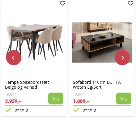
Tempe Spisebordssæt -
Sofabord 110cm LOTTA
Beige og Valnød
Wotan Eg/Sort
6.599,-
2.099,-
Vis
Vis
3.959,-
1.889,-
Tilgængelig
Tilgængelig