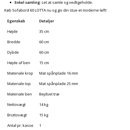
Enkel samling
: Let at samle og vedligeholde.
Køb Sofabord 60 LOTTA nu og giv din stue et moderne løft!
Egenskab
Detaljer
Højde
35 cm
Bredde
60 cm
Dybde
60 cm
Højde af ben
15 cm
Materiale krop
Mat spånplade 16 mm
Materiale top
Mat spånplade 25 mm
Materiale ben
Bejdset træ
Nettovægt
14 kg
Bruttovægt
15 kg
Antal pr. kasse
1