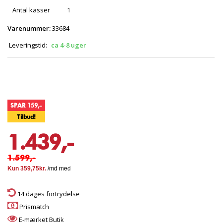
Antal kasser
1
Varenummer:
33684
Leveringstid:
ca 4-8 uger
SPAR 159,-
Tilbud!
1.439,-
1.599,-
14 dages fortrydelse
Prismatch
E-mærket Butik