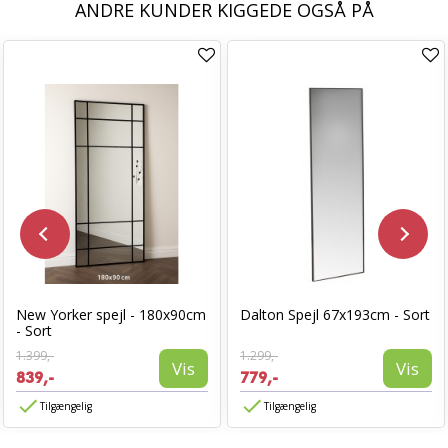
ANDRE KUNDER KIGGEDE OGSÅ PÅ
New Yorker spejl - 180x90cm
Dalton Spejl 67x193cm - Sort
- Sort
1.399,-
1.299,-
Vis
Vis
839,-
779,-
Tilgængelig
Tilgængelig