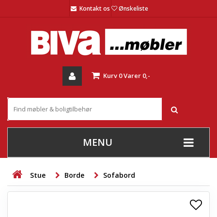
Kontakt os
Ønskeliste
Kurv
0
Varer
0,-
MENU
+
SOFAER
Stue
Borde
Sofabord
+
STUE
+
SPISESTUE