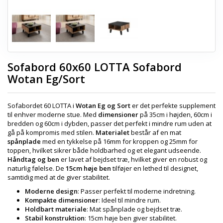
Sofabord 60x60 LOTTA Sofabord
Wotan Eg/Sort
Sofabordet 60 LOTTA i
Wotan Eg og Sort
er det perfekte supplement
til enhver moderne stue. Med
dimensioner
på 35cm i højden, 60cm i
bredden og 60cm i dybden, passer det perfekt i mindre rum uden at
gå på kompromis med stilen.
Materialet
består af en mat
spånplade
med en tykkelse på 16mm for kroppen og 25mm for
toppen, hvilket sikrer både holdbarhed og et elegant udseende.
Håndtag og ben
er lavet af bejdset træ, hvilket giver en robust og
naturlig følelse. De
15cm høje ben
tilføjer en lethed til designet,
samtidig med at de giver stabilitet.
Moderne design
: Passer perfekt til moderne indretning.
Kompakte dimensioner
: Ideel til mindre rum.
Holdbart materiale
: Mat spånplade og bejdset træ.
Stabil konstruktion
: 15cm høje ben giver stabilitet.