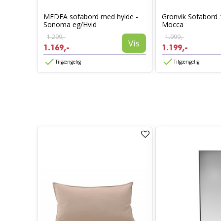
e Natur
MEDEA sofabord med hylde -
Gronvik Sofabord 
Sonoma eg/Hvid
Mocca
1.299,-
1.999,-
Vis
Vis
1.169,-
1.199,-
Tilgængelig
Tilgængelig