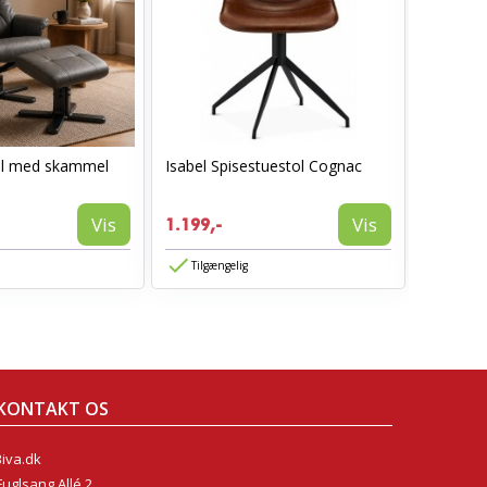
ol med skammel
Isabel Spisestuestol Cognac
AVA spis
1.199,-
Vis
Vis
1.199,-
774,-
Tilgængelig
Tilgæn
KONTAKT OS
Biva.dk
Fuglsang Allé 2