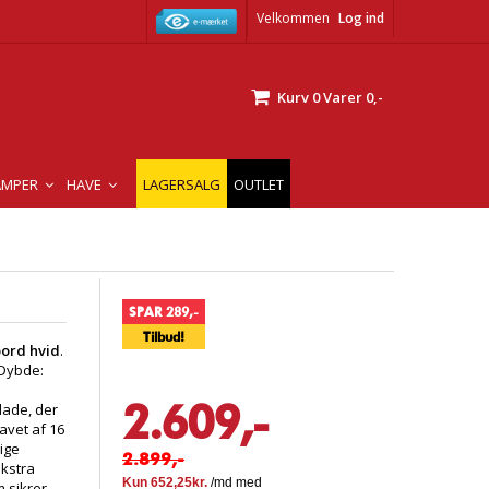
Velkommen
Log ind
Kurv
0
Varer
0,-
AMPER
HAVE
LAGERSALG
OUTLET
SPAR 289,-
Tilbud!
ord hvid
.
 Dybde:
2.609,-
lade, der
avet af 16
ige
2.899,-
kstra
 sikrer