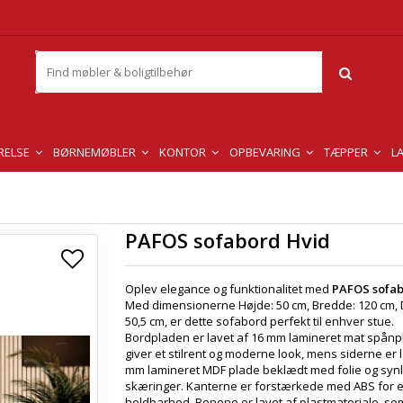
RELSE
BØRNEMØBLER
KONTOR
OPBEVARING
TÆPPER
L
PAFOS sofabord Hvid
Oplev elegance og funktionalitet med
PAFOS sofab
Med dimensionerne Højde: 50 cm, Bredde: 120 cm,
50,5 cm, er dette sofabord perfekt til enhver stue.
Bordpladen er lavet af 16 mm lamineret mat spånp
giver et stilrent og moderne look, mens siderne er l
mm lamineret MDF plade beklædt med folie og synl
skæringer. Kanterne er forstærkede med ABS for e
holdbarhed. Benene er lavet af plastmateriale, som