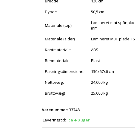
Bredde
120 cm
Dybde
50,5 cm
Lamineret mat spånpla
Materiale (top)
mm
Materiale (sider)
Lamineret MDF plade 1
Kantmateriale
ABS
Benmateriale
Plast
Pakningsdimensioner
130x67x6 cm
Nettovægt
24,000 kg
Bruttovægt
25,000 kg
Varenummer:
33748
Leveringstid:
ca 4-8 uger