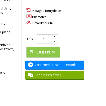
til dem,
14 dages fortrydelse
em.
Prismatch
E-mærket Butik
t mat
DF plade
Antal
 enhver
e: 120 cm,
Læg i kurv
Chat med os via Facebook
elle
Send os en email