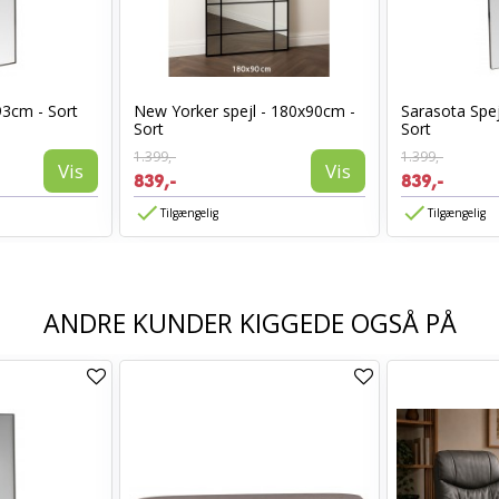
93cm - Sort
New Yorker spejl - 180x90cm -
Sarasota Spej
Sort
Sort
1.399,-
1.399,-
Vis
Vis
839,-
839,-
Tilgængelig
Tilgængelig
ANDRE KUNDER KIGGEDE OGSÅ PÅ