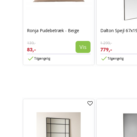
0 x 70 -
Ronja Pudebetræk - Beige
Dalton Spejl 67x1
139,-
1.299,-
Vis
Vis
83,-
779,-
Tilgængelig
Tilgængelig