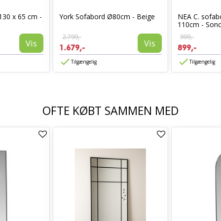
130 x 65 cm -
York Sofabord Ø80cm - Beige
NEA C. sofab
110cm - Sono
2.799,-
999,-
Vis
Vis
1.679,-
899,-
Tilgængelig
Tilgængelig
OFTE KØBT SAMMEN MED