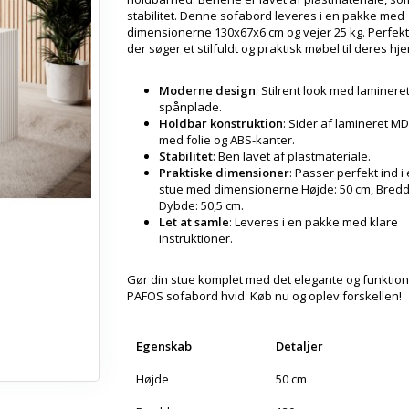
stabilitet. Denne sofabord leveres i en pakke med
dimensionerne 130x67x6 cm og vejer 25 kg. Perfekt 
der søger et stilfuldt og praktisk møbel til deres hj
Moderne design
: Stilrent look med laminere
spånplade.
Holdbar konstruktion
: Sider af lamineret M
med folie og ABS-kanter.
Stabilitet
: Ben lavet af plastmateriale.
Praktiske dimensioner
: Passer perfekt ind i
stue med dimensionerne Højde: 50 cm, Bredd
Dybde: 50,5 cm.
Let at samle
: Leveres i en pakke med klare
instruktioner.
Gør din stue komplet med det elegante og funktion
PAFOS sofabord hvid. Køb nu og oplev forskellen!
Egenskab
Detaljer
Højde
50 cm