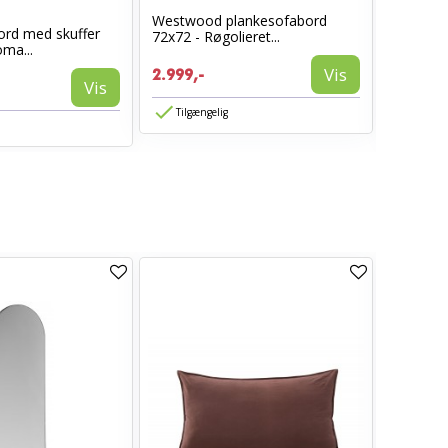
Westwood plankesofabord
ord med skuffer
Estelle
72x72 - Røgolieret...
ma...
120 x 60c
Vis
2.999,-
4.799,-
Vis
2.879,-
Tilgængelig
Tilgæn
TILBUD