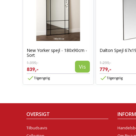
Sort
New Yorker spejl - 180x90cm -
Dalton Spejl 67x1
Sort
1.399,-
1.299,-
Vis
Vis
839,-
779,-
Tilgængelig
Tilgængelig
OVERSIGT
INFOR
Tilbudsavis
Handelsbe
Collection
Om Biva 