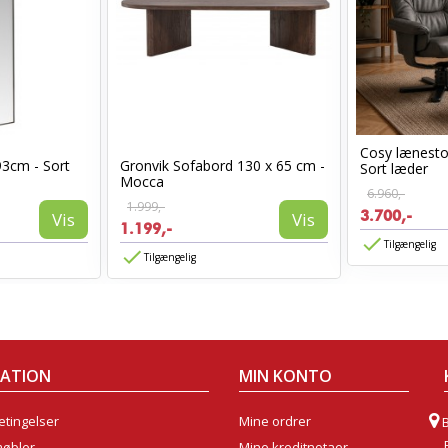
Cosy lænest
93cm - Sort
Gronvik Sofabord 130 x 65 cm -
Sort læder
Mocca
6.960,-
1.999,-
3.700,-
Vis
Vis
1.199,-
Tilgængelig
Tilgængelig
MATION
MIN KONTO
tingelser
Mine ordrer
møbler
Mine kreditnotaer