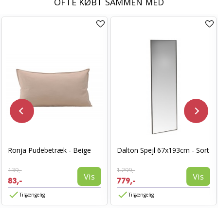
OFTE KØBT SAMMEN MED
Ronja Pudebetræk - Beige
Dalton Spejl 67x193cm - Sort
139,-
1.299,-
Vis
Vis
83,-
779,-
Tilgængelig
Tilgængelig