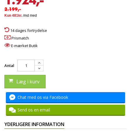
1.924,-
2.199,-
14 dages fortrydelse
Prismatch
E-mærket Butik
Antal
Læg i kurv
Chat med os via Facebook
Send os en email
YDERLIGERE INFORMATION