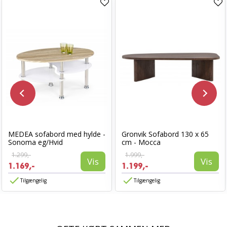
MEDEA sofabord med hylde -
Gronvik Sofabord 130 x 65
Sonoma eg/Hvid
cm - Mocca
1.299,-
1.999,-
Vis
Vis
1.169,-
1.199,-
Tilgængelig
Tilgængelig