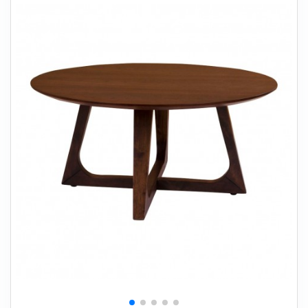
+
SOVEVÆRELSE
+
BØRNEMØBLER
+
KONTORMØBLER
+
OPBEVARING
+
TÆPPER
+
LAMPER
+
HAVEMØBLER
+
ENTREMØBLER
SPAR PENGE PÅ UDVALGTE VARER