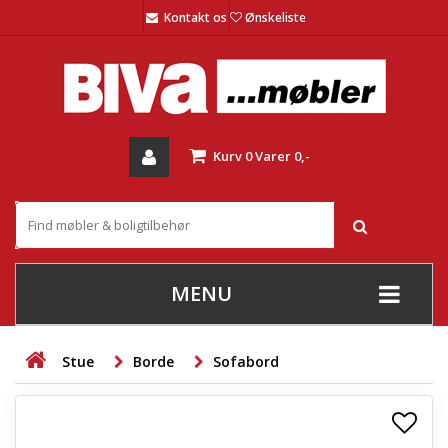
Kontakt os
Ønskeliste
Kurv
0
Varer
0,-
MENU
+
SOFAER
Stue
Borde
Sofabord
+
STUE
+
SPISESTUE