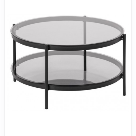
+
SOVEVÆRELSE
+
BØRNEMØBLER
+
KONTORMØBLER
+
OPBEVARING
+
TÆPPER
+
LAMPER
+
HAVEMØBLER
+
ENTREMØBLER
SPAR PENGE PÅ UDVALGTE VARER