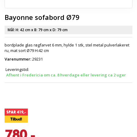
Bayonne sofabord Ø79
Mål: H:
42 cm
x B:
79 cm
x D:
79 cm
bordplade glas røgfarvet 6 mm, hylde 1 stk, stel metal pulverlakeret
ru, mat sort
Ø79
H:42 cm
Varenummer:
29231
Leveringstid:
Afhent i Fredericia om ca. 8 hverdage eller levering ca 2 uger
SPAR 419,-
Tilbud!
780,-