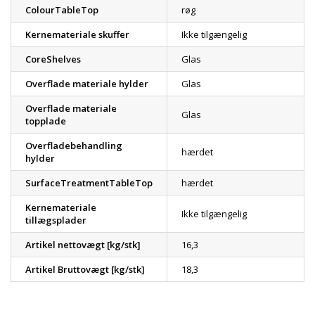
ColourTableTop
røg
Kernemateriale skuffer
Ikke tilgængelig
CoreShelves
Glas
Overflade materiale hylder
Glas
Overflade materiale
Glas
topplade
Overfladebehandling
hærdet
hylder
SurfaceTreatmentTableTop
hærdet
Kernemateriale
Ikke tilgængelig
tillægsplader
Artikel nettovægt [kg/stk]
16,3
Artikel Bruttovægt [kg/stk]
18,3