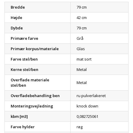
Bredde
79 cm
Højde
42 cm
Dybde
79 cm
Primære farve
Grå
Primær korpus/materiale
Glas
Farve stel/ben
mat sort
Kerne stel/ben
Metal
Overflade materiale
Metal
stel/ben
Overfladebehandling ben
ru pulverlakeret
Monteringsvejledning
knock down
kbm [m3]
0,082725061
Farve hylder
røg