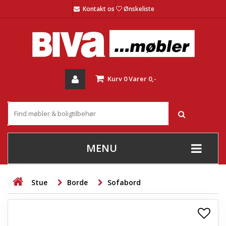
Kontakt os
Ønskeliste
Kurv
0
Varer
0,-
MENU
+
SOFAER
Stue
Borde
Sofabord
+
STUE
+
SPISESTUE