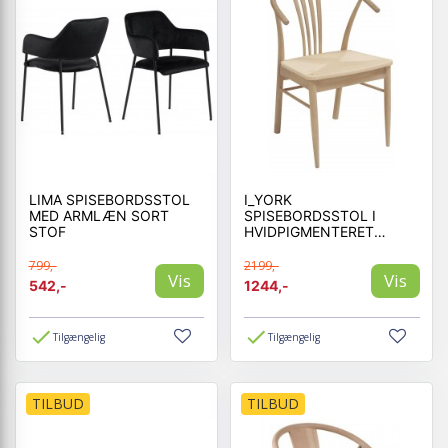
LIMA SPISEBORDSSTOL
I_YORK
MED ARMLÆN SORT
SPISEBORDSSTOL I
STOF
HVIDPIGMENTERET
OLIERET EG
799,-
2199,-
Vis
Vis
542,-
1244,-
Tilgængelig
Tilgængelig
TILBUD
TILBUD