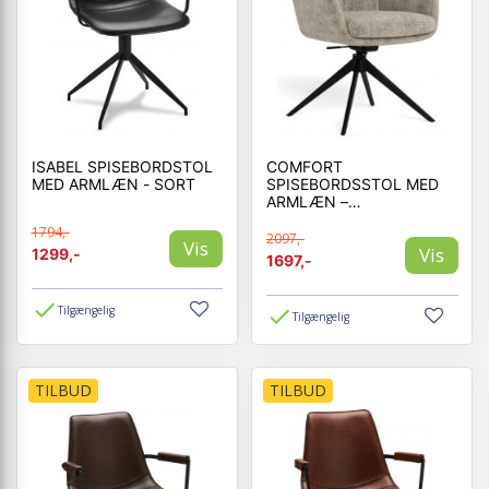
ISABEL SPISEBORDSTOL
COMFORT
MED ARMLÆN - SORT
SPISEBORDSSTOL MED
ARMLÆN –
DREJEFUNKTION MED
1794,-
RETUR OG
2097,-
Vis
Vis
1299,-
VIPPEFUNKTION – JUTO
1697,-
STOF GRÅ
Tilgængelig
Tilgængelig
TILBUD
TILBUD