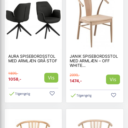
AURA SPISEBORDSSTOL
JANIK SPISEBORDSSTOL
MED ARMLÆN GRÅ STOF
MED ARMLÆN – OFF
WHITE
HVIDPIGMENTERET
1899,-
OLIERET EG
2099,-
Vis
Vis
1058,-
1474,-
Tilgængelig
Tilgængelig