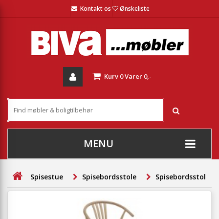
Kontakt os
Ønskeliste
Kurv
0
Varer
0,-
MENU
+
SOFAER
Spisestue
Spisebordsstole
Spisebordsstol m
+
STUE
+
SPISESTUE