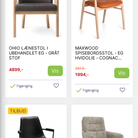
OHIO LÆNESTOL I
MAXWOOD
UBEHANDLET EG - GRÅT
SPISEBORDSSTOL - EG
STOF
HVIDOLIE - COGNAC
LÆDER
2619,-
4899,-
Vis
Vis
1994,-
Tilgængelig
Tilgængelig
TILBUD