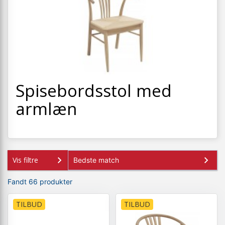
+
SOVEVÆRELSE
+
BØRNEMØBLER
+
KONTORMØBLER
+
OPBEVARING
+
Spisebordsstol med
TÆPPER
armlæn
+
LAMPER
+
HAVEMØBLER
+
ENTREMØBLER
Vis filtre
SPAR PENGE PÅ UDVALGTE VARER
Fandt 66 produkter
TILBUD
TILBUD