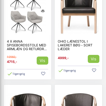
4 X ANNA
OHIO LÆNESTOL I
SPISEBORDSSTOLE MED
LAKERET BØG - SORT
ARMLÆN OG RETURDREJ
LÆDER
- ZINC GRÅ STOF
10960,-
4999,-
Vis
Vis
4715,-
Tilgængelig
Tilgængelig