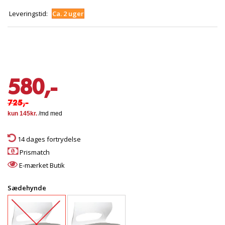
Leveringstid:
Ca. 2 uger
580,-
725,-
14 dages fortrydelse
Prismatch
E-mærket Butik
Sædehynde