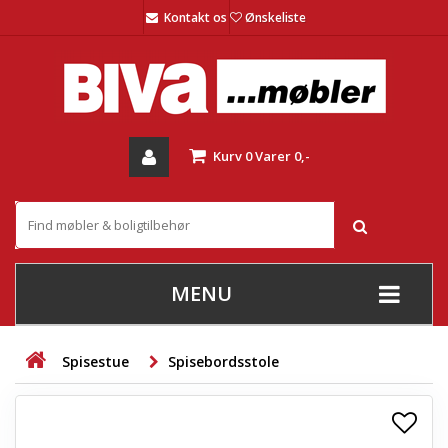
Kontakt os
Ønskeliste
Kurv
0
Varer
0,-
MENU
+
SOFAER
Spisestue
Spisebordsstole
+
STUE
+
SPISESTUE