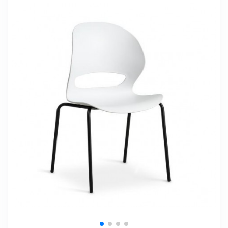
+
SOVEVÆRELSE
+
BØRNEMØBLER
+
KONTORMØBLER
+
OPBEVARING
+
TÆPPER
+
LAMPER
+
HAVEMØBLER
+
ENTREMØBLER
SPAR PENGE PÅ UDVALGTE VARER