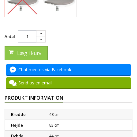
Antal
Læg i kurv
Chat med os via Facebook
Send os en email
PRODUKT INFORMATION
Bredde
48 cm
Højde
83 cm
Dybde
44 cm