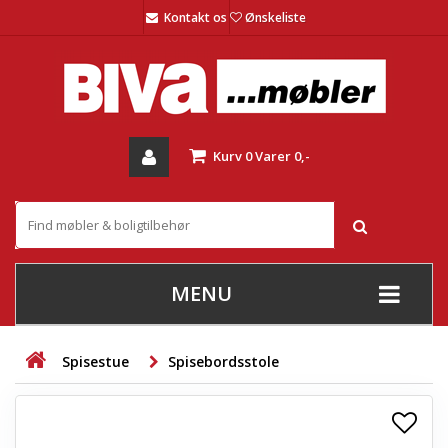
Kontakt os
Ønskeliste
Kurv
0
Varer
0,-
MENU
+
SOFAER
Spisestue
Spisebordsstole
+
STUE
+
SPISESTUE