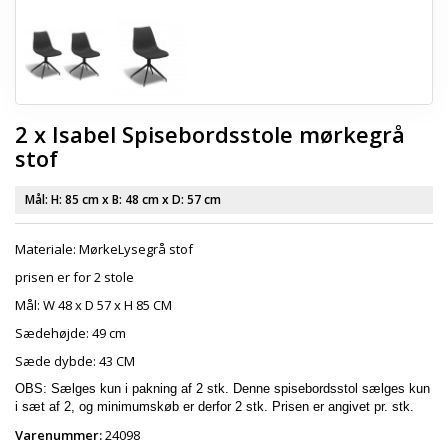
2 x Isabel Spisebordsstole mørkegrå
stof
Mål: H:
85 cm
x B:
48 cm
x D:
57 cm
Materiale: MørkeLysegrå stof
prisen er for 2 stole
Mål: W 48 x D 57 x H 85 CM
Sædehøjde: 49 cm
Sæde dybde: 43 CM
OBS: Sælges kun i pakning af 2 stk. Denne spisebordsstol sælges kun
i sæt af 2, og minimumskøb er derfor 2 stk. Prisen er angivet pr. stk.
Varenummer:
24098