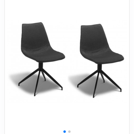
+
SOVEVÆRELSE
+
BØRNEMØBLER
+
KONTORMØBLER
+
OPBEVARING
+
TÆPPER
+
LAMPER
+
HAVEMØBLER
+
ENTREMØBLER
SPAR PENGE PÅ UDVALGTE VARER