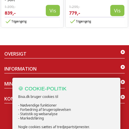
1.399,-
1.299,-
Vis
Vis
839,-
779,-
Tilgængelig
Tilgængelig
OVERSIGT
INFORMATION
MIN KONTO
🍪 COOKIE-POLITIK
Biva.dk bruger cookies til
KONTAKT OS
- Nødvendige funktioner
- Forbedring af brugeroplevelsen
- Statistik og webanalyse
- Markedsføring
Nogle cookies sættes af tredjepartstjenester.