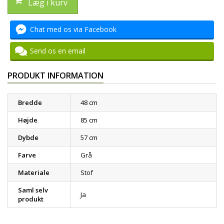
Læg i kurv
Chat med os via Facebook
Send os en email
PRODUKT INFORMATION
Bredde
48 cm
Højde
85 cm
Dybde
57 cm
Farve
Grå
Materiale
Stof
Saml selv
Ja
produkt