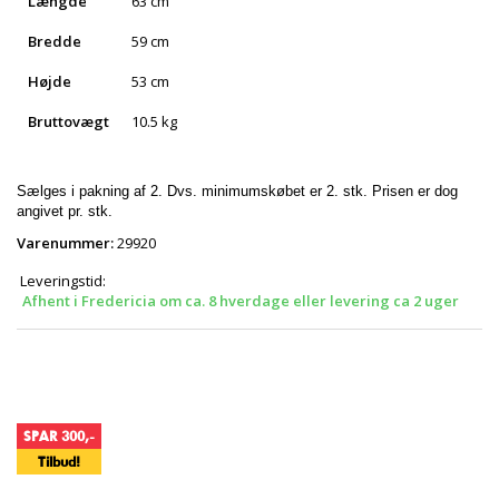
Længde
63 cm
Bredde
59 cm
Højde
53 cm
Bruttovægt
10.5 kg
Sælges i pakning af 2. Dvs. minimumskøbet er 2. stk. Prisen er dog
angivet pr. stk.
Varenummer:
29920
Leveringstid:
Afhent i Fredericia om ca. 8 hverdage eller levering ca 2 uger
SPAR 300,-
Tilbud!