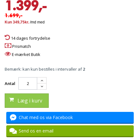
1.399,-
1.699,-
14 dages fortrydelse
Prismatch
E-mærket Butik
Bemærk: kan kun bestilles i intervaller af
2
Antal
Læg i kurv
Chat med os via Facebook
Send os en email