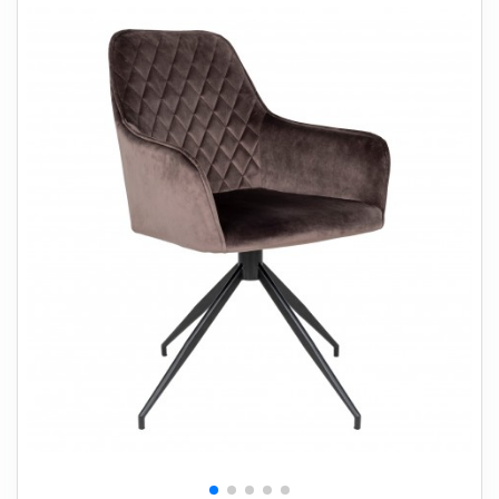
+
SOVEVÆRELSE
+
BØRNEMØBLER
+
KONTORMØBLER
+
OPBEVARING
+
TÆPPER
+
LAMPER
+
HAVEMØBLER
+
ENTREMØBLER
SPAR PENGE PÅ UDVALGTE VARER