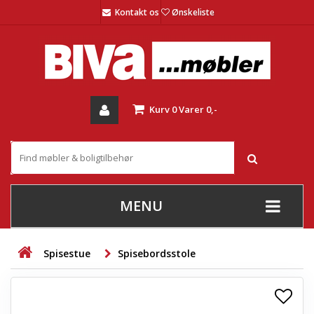
Kontakt os
Ønskeliste
Kurv
0
Varer
0,-
MENU
+
SOFAER
Spisestue
Spisebordsstole
+
STUE
+
SPISESTUE