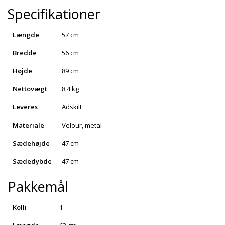
Specifikationer
Længde
57 cm
Bredde
56 cm
Højde
89 cm
Nettovægt
8.4 kg
Leveres
Adskilt
Materiale
Velour, metal
Sædehøjde
47 cm
Sædedybde
47 cm
Pakkemål
Kolli
1