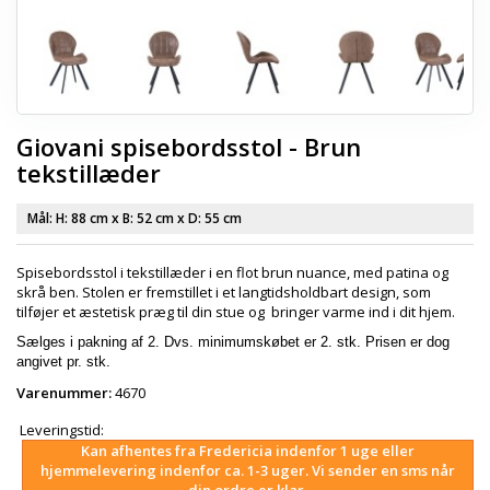
Giovani spisebordsstol - Brun
tekstillæder
Mål: H:
88 cm
x B:
52 cm
x D:
55 cm
Spisebordsstol i tekstillæder i en flot brun nuance, med patina og
skrå ben. Stolen er fremstillet i et langtidsholdbart design, som
tilføjer et æstetisk præg til din stue og bringer varme ind i dit hjem.
Sælges i pakning af 2. Dvs. minimumskøbet er 2. stk. Prisen er dog
angivet pr. stk.
Varenummer:
4670
Leveringstid:
Kan afhentes fra Fredericia indenfor 1 uge eller
hjemmelevering indenfor ca. 1-3 uger. Vi sender en sms når