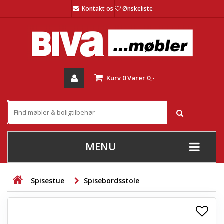
Kontakt os
Ønskeliste
Kurv
0
Varer
0,-
MENU
+
SOFAER
Spisestue
Spisebordsstole
+
STUE
+
SPISESTUE