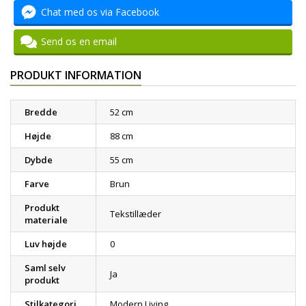
Chat med os via Facebook
Send os en email
PRODUKT INFORMATION
Bredde
52 cm
Højde
88 cm
Dybde
55 cm
Farve
Brun
Produkt
Tekstillæder
materiale
Luv højde
0
Saml selv
Ja
produkt
Stilkategori
Modern Living