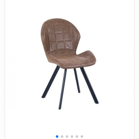
+
SOVEVÆRELSE
+
BØRNEMØBLER
+
KONTORMØBLER
+
OPBEVARING
+
TÆPPER
+
LAMPER
+
HAVEMØBLER
+
ENTREMØBLER
SPAR PENGE PÅ UDVALGTE VARER