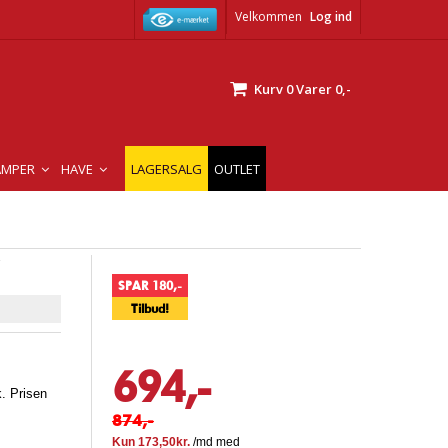
Velkommen
Log ind
Kurv
0
Varer
0,-
AMPER
HAVE
LAGERSALG
OUTLET
SPAR 180,-
Tilbud!
694,-
. Prisen
874,-