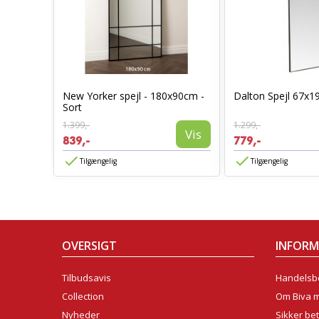
New Yorker spejl - 180x90cm -
Dalton Spejl 67x1
50cm
Sort
Vis
1.399,-
1.299,-
Vis
839,-
779,-
Tilgængelig
Tilgængelig
OVERSIGT
INFOR
Tilbudsavis
Handelsbe
Collection
Om Biva 
Nyheder
Sikker bet