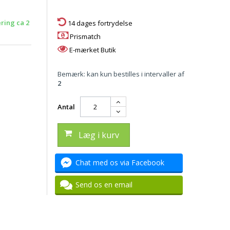
ering ca 2
14 dages fortrydelse
Prismatch
E-mærket Butik
Bemærk: kan kun bestilles i intervaller af
2
Antal
Læg i kurv
Chat med os via Facebook
Send os en email