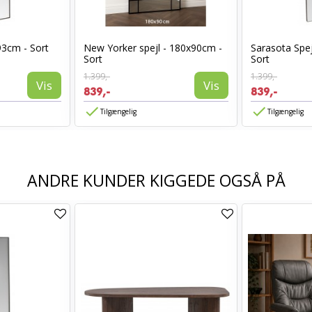
93cm - Sort
New Yorker spejl - 180x90cm -
Sarasota Spej
Sort
Sort
1.399,-
1.399,-
Vis
Vis
839,-
839,-
Tilgængelig
Tilgængelig
ANDRE KUNDER KIGGEDE OGSÅ PÅ