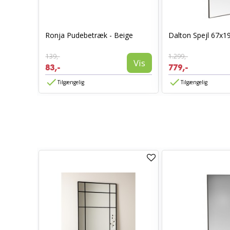
0 x 70 -
Ronja Pudebetræk - Beige
Dalton Spejl 67x1
139,-
1.299,-
Vis
Vis
83,-
779,-
Tilgængelig
Tilgængelig