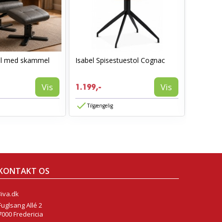
ol med skammel
Isabel Spisestuestol Cognac
I_Oregon
læderlo
999,-
Vis
Vis
1.199,-
594,-
Tilgængelig
Tilgæn
KONTAKT OS
Biva.dk
Fuglsang Allé 2
7000 Fredericia