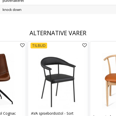
pulverlakeret
knock down
ALTERNATIVE VARER
TILBUD
tol Cognac
AVA spisebordsstol - Sort