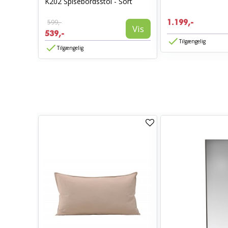
K202 Spisebordsstol - Sort
Vis
599,-
1.199,-
Vis
539,-
Tilgængelig
Tilgængelig