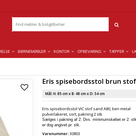
RELSE
BØRNEMØBLER
KONTOR
OPBEVARING
TÆPPER
L
Eris spisebordsstol brun stof
Mål: H:
85 cm
x B:
48 cm
x D:
54 cm
Eris spisebordsstol VIC stof sand A80, ben metal
pulverlakeret, sort, pakning 2 stk
Sælges i pakning af 2. Dvs. minimumskøbet er 2. stk
er dog angivet pr. stk.
Varenummer:
30803