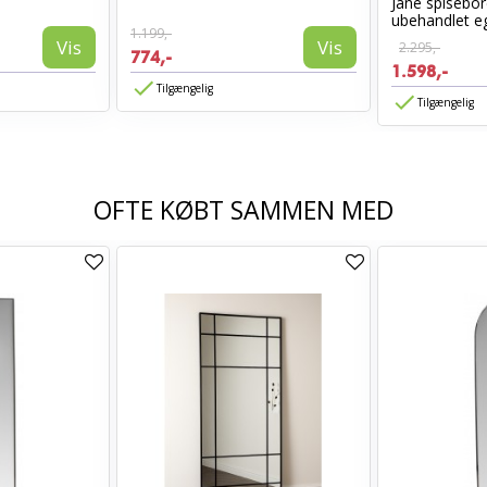
Jane spisebor
ubehandlet eg 
1.199,-
Vis
Vis
2.295,-
774,-
1.598,-
Tilgængelig
Tilgængelig
OFTE KØBT SAMMEN MED