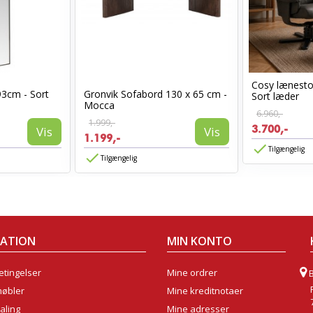
Cosy lænest
93cm - Sort
Gronvik Sofabord 130 x 65 cm -
Sort læder
Mocca
6.960,-
1.999,-
3.700,-
Vis
Vis
1.199,-
Tilgængelig
Tilgængelig
MATION
MIN KONTO
tingelser
Mine ordrer
møbler
Mine kreditnotaer
aling
Mine adresser