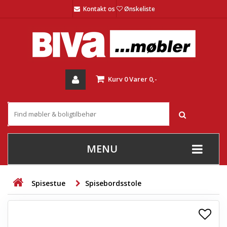
Kontakt os
Ønskeliste
Kurv
0
Varer
0,-
MENU
+
SOFAER
Spisestue
Spisebordsstole
+
STUE
+
SPISESTUE