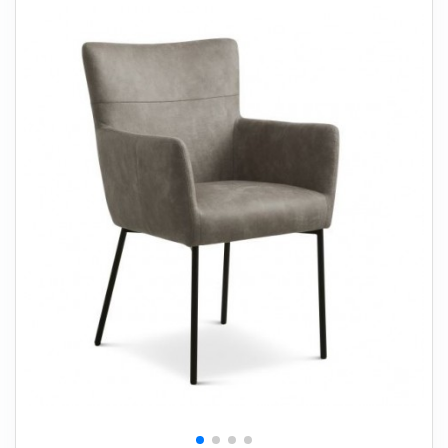
+
SOVEVÆRELSE
+
BØRNEMØBLER
+
KONTORMØBLER
+
OPBEVARING
+
TÆPPER
+
LAMPER
+
HAVEMØBLER
+
ENTREMØBLER
SPAR PENGE PÅ UDVALGTE VARER