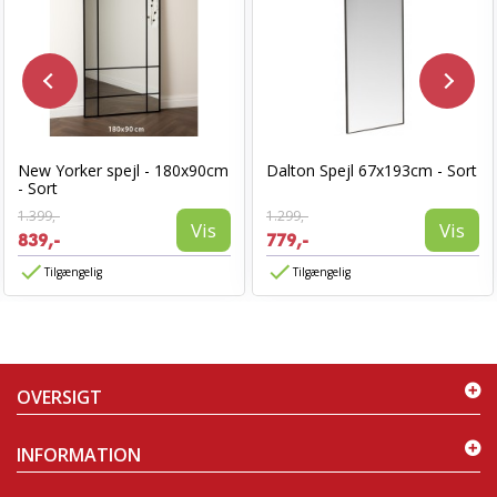
New Yorker spejl - 180x90cm
Dalton Spejl 67x193cm - Sort
- Sort
1.399,-
1.299,-
Vis
Vis
839,-
779,-
Tilgængelig
Tilgængelig
OVERSIGT
INFORMATION