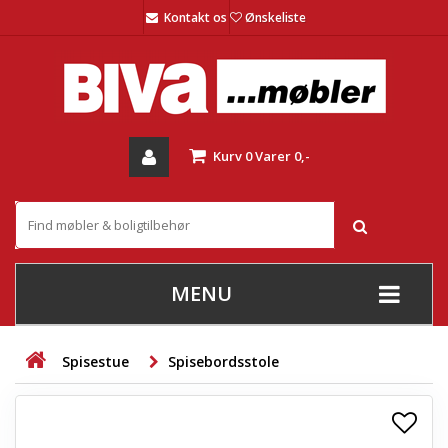
Kontakt os
Ønskeliste
Kurv
0
Varer
0,-
MENU
+
SOFAER
Spisestue
Spisebordsstole
+
STUE
+
SPISESTUE