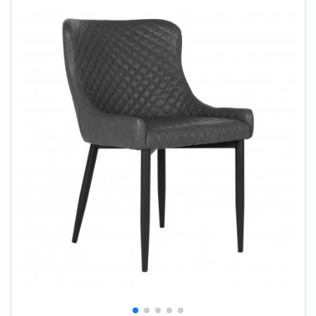
+
SOVEVÆRELSE
+
BØRNEMØBLER
+
KONTORMØBLER
+
OPBEVARING
+
TÆPPER
+
LAMPER
+
HAVEMØBLER
+
ENTREMØBLER
SPAR PENGE PÅ UDVALGTE VARER