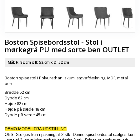
Boston Spisebordsstol - Stol i
mørkegrå PU med sorte ben OUTLET
Mål: H:
82 cm
x B:
52 cm
x D:
52 cm
Boston spisestol i Polyurethan, skum, støvafdækning, MDF, metal
ben
Bredde 52 cm
Dybde 62 cm
Højde 82 cm
Højde på sæde 48 cm
Dybde på sæde 45 cm
DEMO MODEL FRA UDSTILLING
OBS: Sælges kun i pakning af 2 stk. Denne spisebordsstol sælges kun