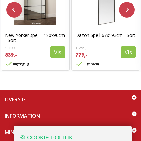
New Yorker spejl - 180x90cm
Dalton Spejl 67x193cm - Sort
- Sort
1.399,-
1.299,-
Vis
Vis
839,-
779,-
Tilgængelig
Tilgængelig
OVERSIGT
INFORMATION
MIN KONTO
🍪 COOKIE-POLITIK