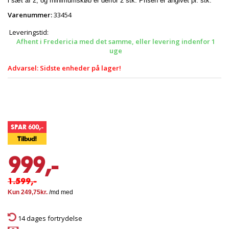
i sæt af 2, og minimumskøb er derfor 2 stk. Prisen er angivet pr. stk.
Varenummer:
33454
Leveringstid:
Afhent i Fredericia med det samme, eller levering indenfor 1
uge
Advarsel: Sidste enheder på lager!
SPAR 600,-
Tilbud!
999,-
1.599,-
14 dages fortrydelse