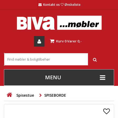
Kontakt os
Ønskeliste
Kurv
0
Varer
0,-
MENU
+
SOFAER
Spisestue
SPISEBORDE
+
STUE
+
SPISESTUE