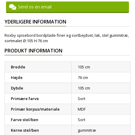
Send os en email
YDERLIGERE INFORMATION
Roxby spisebord bordplade finer eg sortbejdset, lak, stel gummitræ,
sortmalet Ø:105 H:76 cm
PRODUKT INFORMATION
Bredde
105 cm
Højde
76 cm
Dybde
105 cm
Primære farve
Sort
Primær korpus/materiale
MDF
Farve stel/ben
Sort
Kerne stel/ben
gummitræ