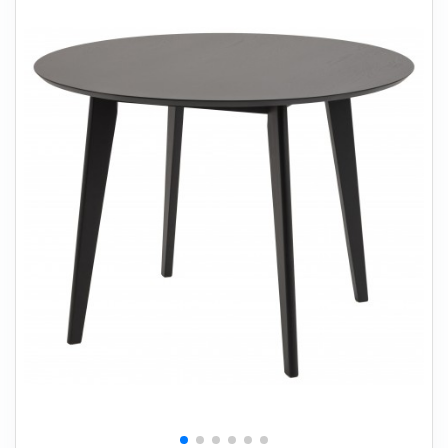
+
SOVEVÆRELSE
+
BØRNEMØBLER
+
KONTORMØBLER
+
OPBEVARING
+
TÆPPER
+
LAMPER
+
HAVEMØBLER
+
ENTREMØBLER
SPAR PENGE PÅ UDVALGTE VARER