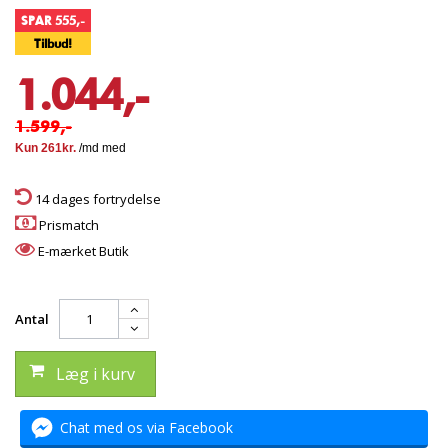
SPAR 555,-
Tilbud!
1.044,-
1.599,-
14 dages fortrydelse
Prismatch
E-mærket Butik
Antal
Læg i kurv
Chat med os via Facebook