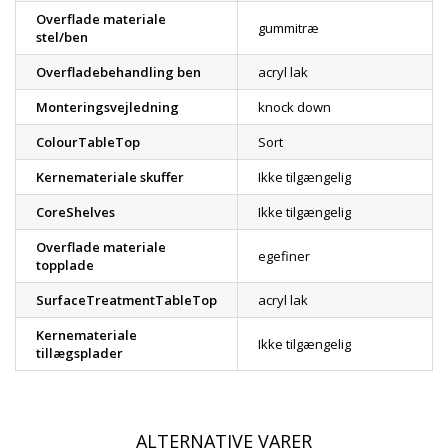
Overflade materiale
gummitræ
stel/ben
Overfladebehandling ben
acryl lak
Monteringsvejledning
knock down
ColourTableTop
Sort
Kernemateriale skuffer
Ikke tilgængelig
CoreShelves
Ikke tilgængelig
Overflade materiale
egefiner
topplade
SurfaceTreatmentTableTop
acryl lak
Kernemateriale
Ikke tilgængelig
tillægsplader
ALTERNATIVE VARER