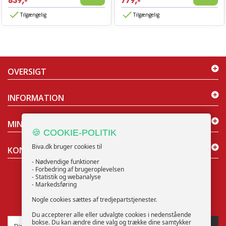
839,-
779,-
Tilgængelig
Tilgængelig
OVERSIGT
INFORMATION
MIN KONTO
🍪 COOKIE-POLITIK
Biva.dk bruger cookies til
KONTAKT OS
- Nødvendige funktioner
- Forbedring af brugeroplevelsen
- Statistik og webanalyse
- Markedsføring
Nogle cookies sættes af tredjepartstjenester.
NYHEDSBREV
Du accepterer alle eller udvalgte cookies i nedenstående
bokse. Du kan ændre dine valg og trække dine samtykker
TILMELD