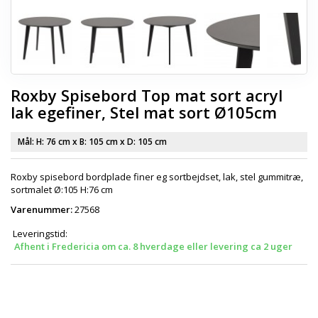
Roxby Spisebord Top mat sort acryl
lak egefiner, Stel mat sort Ø105cm
Mål: H:
76 cm
x B:
105 cm
x D:
105 cm
Roxby spisebord bordplade finer eg sortbejdset, lak, stel gummitræ,
sortmalet Ø:105 H:76 cm
Varenummer:
27568
Leveringstid:
Afhent i Fredericia om ca. 8 hverdage eller levering ca 2 uger