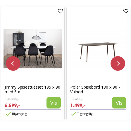
Jimmy Spisestuesæt 195 x 90
Polar Spisebord 180 x 90 -
med 6 x...
Valnød
10.999,-
2.499,-
Vis
Vis
6.599,-
1.499,-
Tilgængelig
Tilgængelig