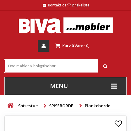
Kontakt os
Ønskeliste
Kurv
0
Varer
0,-
MENU
+
SOFAER
Spisestue
SPISEBORDE
Plankeborde
+
STUE
+
SPISESTUE