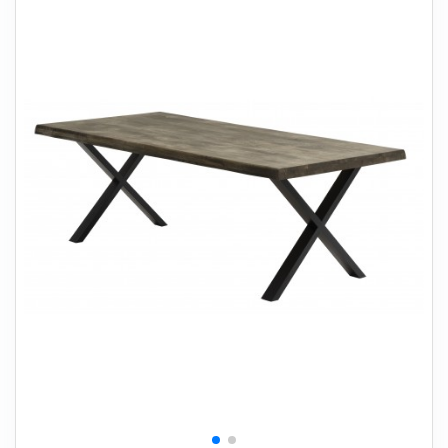
+
SOVEVÆRELSE
+
BØRNEMØBLER
+
KONTORMØBLER
+
OPBEVARING
+
TÆPPER
+
LAMPER
+
HAVEMØBLER
+
ENTREMØBLER
SPAR PENGE PÅ UDVALGTE VARER