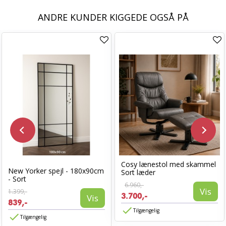
ANDRE KUNDER KIGGEDE OGSÅ PÅ
Cosy lænestol med skammel
New Yorker spejl - 180x90cm
Sort læder
- Sort
6.960,-
Vis
1.399,-
3.700,-
Vis
839,-
Tilgængelig
Tilgængelig