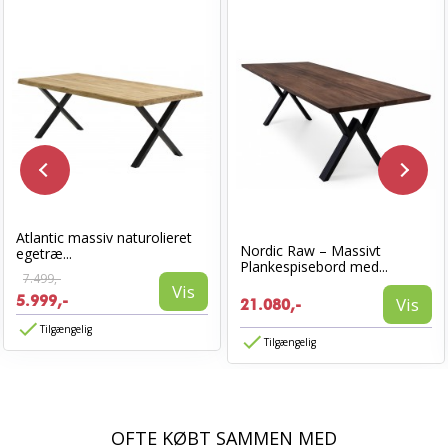
Atlantic massiv naturolieret
Nordic Raw – Massivt
egetræ...
Plankespisebord med...
7.499,-
Vis
5.999,-
Vis
21.080,-
Tilgængelig
Tilgængelig
OFTE KØBT SAMMEN MED