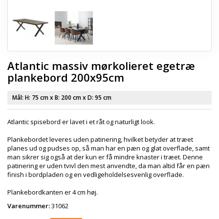
Atlantic massiv mørkolieret egetræ
plankebord 200x95cm
Mål: H:
75 cm
x B:
200 cm
x D:
95 cm
Atlantic spisebord er lavet i et råt og naturligt look.
Plankebordet leveres uden patinering, hvilket betyder at træet
planes ud og pudses op, så man har en pæn og glat overflade, samt
man sikrer sig også at der kun er få mindre knaster i træet. Denne
patinering er uden tvivl den mest anvendte, da man altid får en pæn
finish i bordpladen og en vedligeholdelsesvenlig overflade.
Plankebordkanten er 4 cm høj.
Varenummer:
31062