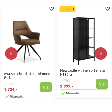
TILBUD
Newcastle vitrine sort metal
Aya spisebordsstol - Almond
H180 cm
Bull...
4.799,-
Vis
2.155,-
2.999,-
Vis
1.724,-
Tilgængelig
Tilgængelig