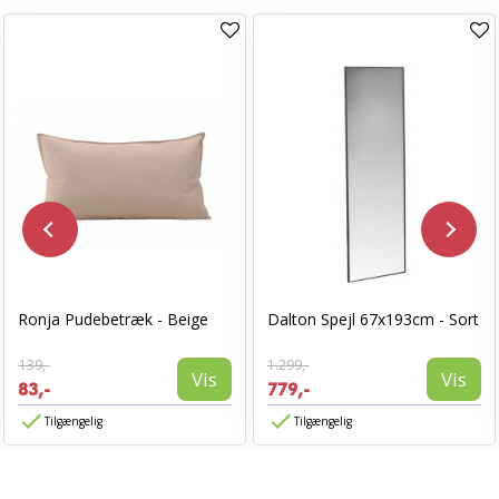
Ronja Pudebetræk - Beige
Dalton Spejl 67x193cm - Sort
139,-
1.299,-
Vis
Vis
83,-
779,-
Tilgængelig
Tilgængelig