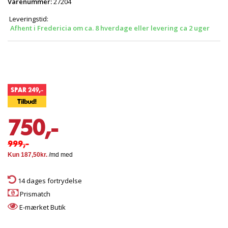
Varenummer:
27204
Leveringstid:
Afhent i Fredericia om ca. 8 hverdage eller levering ca 2 uger
SPAR 249,-
Tilbud!
750,-
999,-
14 dages fortrydelse
Prismatch
E-mærket Butik