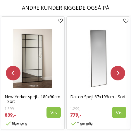
ANDRE KUNDER KIGGEDE OGSÅ PÅ
New Yorker spejl - 180x90cm
Dalton Spejl 67x193cm - Sort
- Sort
1.399,-
1.299,-
Vis
Vis
839,-
779,-
Tilgængelig
Tilgængelig