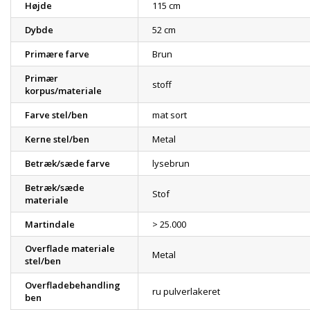
Højde
115 cm
Dybde
52 cm
Primære farve
Brun
Primær
stoff
korpus/materiale
Farve stel/ben
mat sort
Kerne stel/ben
Metal
Betræk/sæde farve
lysebrun
Betræk/sæde
Stof
materiale
Martindale
> 25.000
Overflade materiale
Metal
stel/ben
Overfladebehandling
ru pulverlakeret
ben