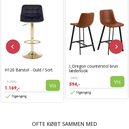
I_Oregon counterstol brun
H120 Barstol - Guld / Sort
læderlook
999,-
Vis
1.299,-
594,-
Vis
1.169,-
Tilgængelig
Tilgængelig
OFTE KØBT SAMMEN MED