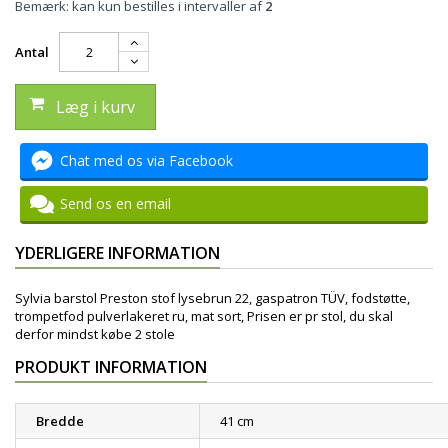
Bemærk: kan kun bestilles i intervaller af
2
Antal
Læg i kurv
Chat med os via Facebook
Send os en email
YDERLIGERE INFORMATION
Sylvia barstol Preston stof lysebrun 22, gaspatron TÜV, fodstøtte,
trompetfod pulverlakeret ru, mat sort, Prisen er pr stol, du skal
derfor mindst købe 2 stole
PRODUKT INFORMATION
Bredde
41 cm