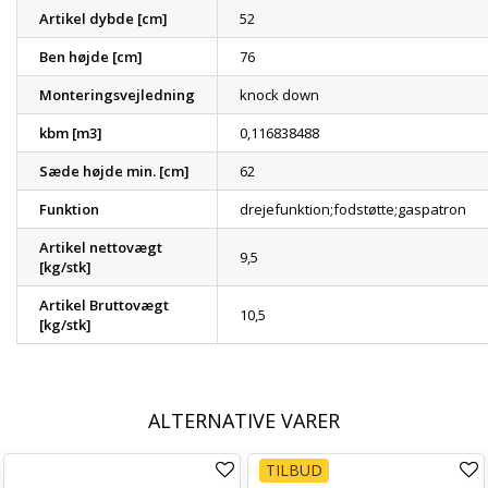
Artikel dybde [cm]
52
Ben højde [cm]
76
Monteringsvejledning
knock down
kbm [m3]
0,116838488
Sæde højde min. [cm]
62
Funktion
drejefunktion;fodstøtte;gaspatron
Artikel nettovægt
9,5
[kg/stk]
Artikel Bruttovægt
10,5
[kg/stk]
ALTERNATIVE VARER
TILBUD