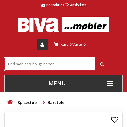
Kontakt os
Ønskeliste
Kurv
0
Varer
0,-
MENU
+
SOFAER
Spisestue
Barstole
+
STUE
+
SPISESTUE