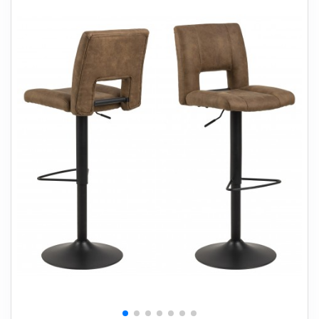
+
SOVEVÆRELSE
+
BØRNEMØBLER
+
KONTORMØBLER
+
OPBEVARING
+
TÆPPER
+
LAMPER
+
HAVEMØBLER
+
ENTREMØBLER
SPAR PENGE PÅ UDVALGTE VARER