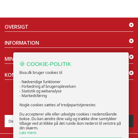
OVERSIGT
INFORMATION
MIN KONTO
🍪 COOKIE-POLITIK
Biva.dk bruger cookies til
KONTAKT OS
- Nødvendige funktioner
- Forbedring af brugeroplevelsen
- Statistik og webanalyse
- Markedsføring
Nogle cookies sættes af tredjepartstjenester.
NYHEDSBREV
Du accepterer alle eller udvalgte cookies i nedenstående
bokse. Du kan ændre dine valg og trække dine samtykker
TILMELD
tilbage ved at klikke på det runde ikon nederst til venstre på
din skærm.
Læs mere