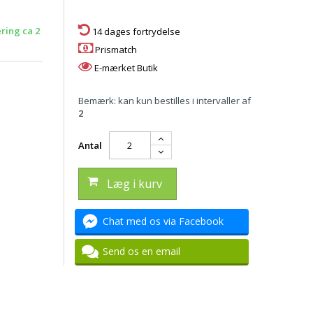
ering ca 2
14 dages fortrydelse
Prismatch
E-mærket Butik
Bemærk: kan kun bestilles i intervaller af
2
Antal
Læg i kurv
Chat med os via Facebook
Send os en email