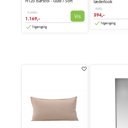
H120 Barstol - Guld / Sort
læderlook
999,-
Vis
1.299,-
594,-
Vis
1.169,-
Tilgængelig
Tilgængelig