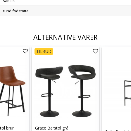
samlet
rund fodstøtte
ALTERNATIVE VARER
TILBUD
tol brun
Grace Barstol grå