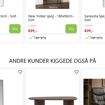
93cm - Sort
New Yorker spejl - 180x90cm -
Sarasota Spej
Sort
Sort
1.399,-
1.399,-
Vis
Vis
839,-
839,-
Tilgængelig
Tilgængelig
ANDRE KUNDER KIGGEDE OGSÅ PÅ