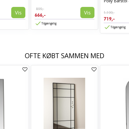
Polly Barstol 
899,-
Vis
Vis
1.199,-
666,-
719,-
Tilgængelig
Tilgængelig
OFTE KØBT SAMMEN MED