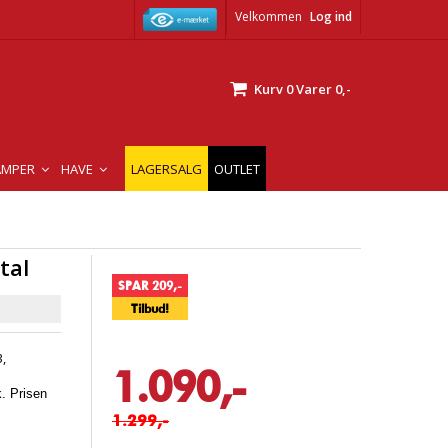
Velkommen
Log ind
Kurv
0
Varer
0,-
AMPER
HAVE
LAGERSALG
OUTLET
tal
SPAR 209,-
Tilbud!
,
1.090,-
. Prisen
1.299,-