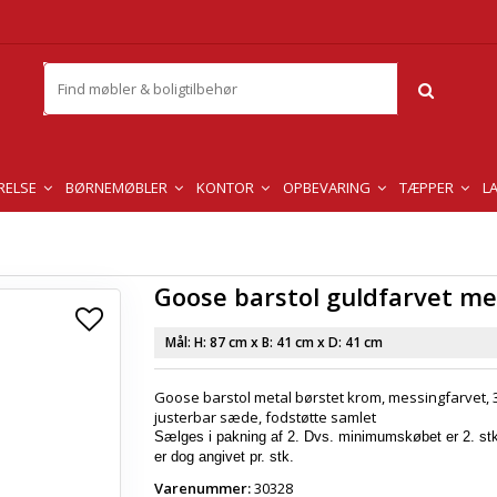
RELSE
BØRNEMØBLER
KONTOR
OPBEVARING
TÆPPER
L
Goose barstol guldfarvet me
Mål: H:
87 cm
x B:
41 cm
x D:
41 cm
Goose barstol metal børstet krom, messingfarvet, 3
justerbar sæde, fodstøtte samlet
Sælges i pakning af 2. Dvs. minimumskøbet er 2. stk
er dog angivet pr. stk.
Varenummer:
30328