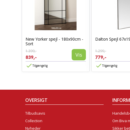
New Yorker spejl - 180x90cm -
Dalton Spejl 67x1
50cm
Sort
Vis
1.399,-
1.299,-
Vis
839,-
779,-
Tilgængelig
Tilgængelig
OVERSIGT
INFOR
Tilbudsavis
Handelsbe
Collection
Om Biva 
Nyheder
Sikker bet