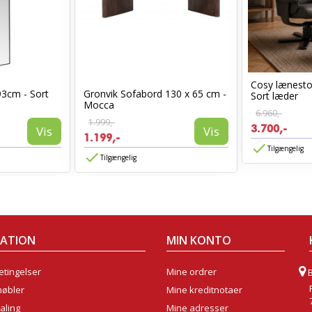
Cosy lænest
93cm - Sort
Gronvik Sofabord 130 x 65 cm -
Sort læder
Mocca
6.960,-
1.999,-
3.700,-
Vis
Vis
1.199,-
Tilgængelig
Tilgængelig
MATION
MIN KONTO
tingelser
Mine ordrer
møbler
Mine kreditnotaer
aling
Mine adresser