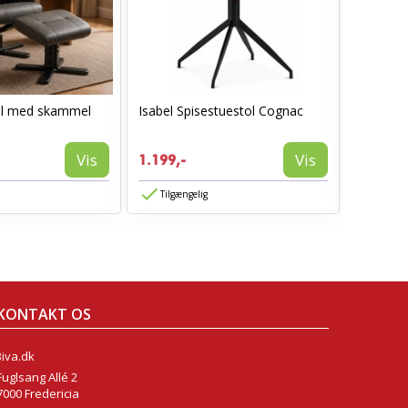
ol med skammel
Isabel Spisestuestol Cognac
AVA spis
1.199,-
Vis
Vis
1.199,-
774,-
Tilgængelig
Tilgæn
KONTAKT OS
Biva.dk
Fuglsang Allé 2
7000 Fredericia