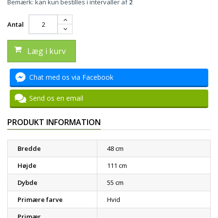
Bemærk: kan kun bestilles i intervaller af
2
Antal
Læg i kurv
Chat med os via Facebook
Send os en email
PRODUKT INFORMATION
Bredde
48 cm
Højde
111 cm
Dybde
55 cm
Primære farve
Hvid
Primær