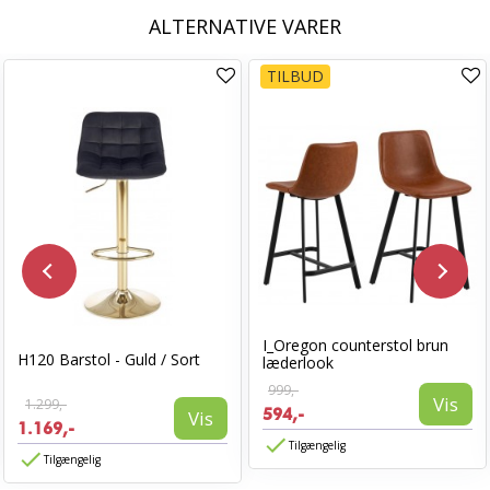
ALTERNATIVE VARER
TILBUD
I_Oregon counterstol brun
H120 Barstol - Guld / Sort
læderlook
999,-
Vis
1.299,-
594,-
Vis
1.169,-
Tilgængelig
Tilgængelig