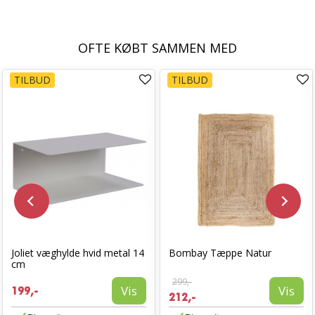
OFTE KØBT SAMMEN MED
TILBUD
TILBUD
Joliet væghylde hvid metal 14
Bombay Tæppe Natur
cm
299,-
Vis
Vis
199,-
212,-