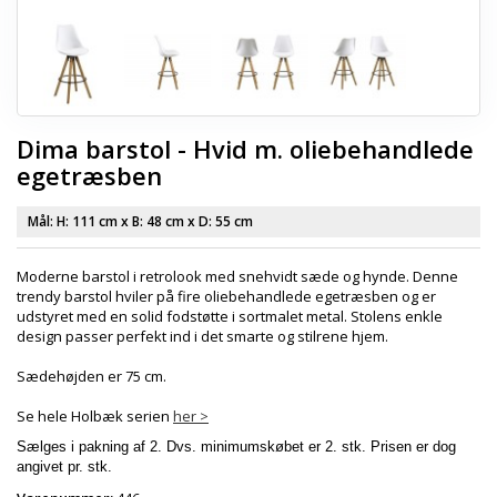
Dima barstol - Hvid m. oliebehandlede
egetræsben
Mål: H:
111 cm
x B:
48 cm
x D:
55 cm
Moderne barstol i retrolook med snehvidt sæde og hynde. Denne
trendy barstol hviler på fire oliebehandlede egetræsben og er
udstyret med en solid fodstøtte i sortmalet metal. Stolens enkle
design passer perfekt ind i det smarte og stilrene hjem.
Sædehøjden er 75 cm.
Se hele Holbæk serien
her >
Sælges i pakning af 2. Dvs. minimumskøbet er 2. stk. Prisen er dog
angivet pr. stk.