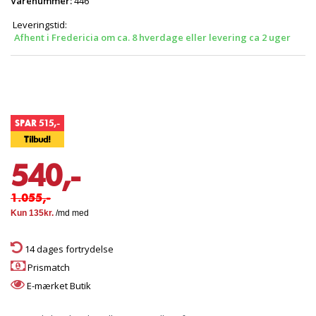
Varenummer:
446
Leveringstid:
Afhent i Fredericia om ca. 8 hverdage eller levering ca 2 uger
SPAR 515,-
Tilbud!
540,-
1.055,-
14 dages fortrydelse
Prismatch
E-mærket Butik