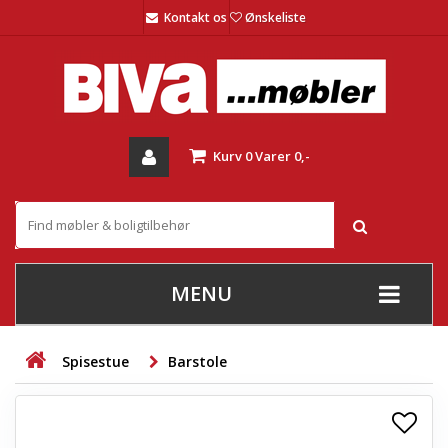
Kontakt os
Ønskeliste
Kurv
0
Varer
0,-
MENU
+
SOFAER
Spisestue
Barstole
+
STUE
+
SPISESTUE