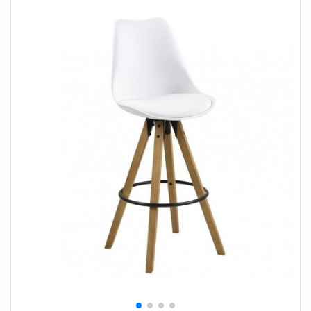
+
SOVEVÆRELSE
+
BØRNEMØBLER
+
KONTORMØBLER
+
OPBEVARING
+
TÆPPER
+
LAMPER
+
HAVEMØBLER
+
ENTREMØBLER
SPAR PENGE PÅ UDVALGTE VARER