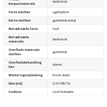
læderlook
korpus/materiale
Farve stel/ben
egebejdset
Kerne stel/ben
gummitræ;metal
Betræk/sæde farve
Hvid
Betræk/sæde
læderlook
materiale
Overflade materiale
gummitræ
stel/ben
Overfladebehandling
olieret
ben
Monteringsvejledning
knock down
kbm [m3]
0,151785714
Funktion
rund fodstøtte