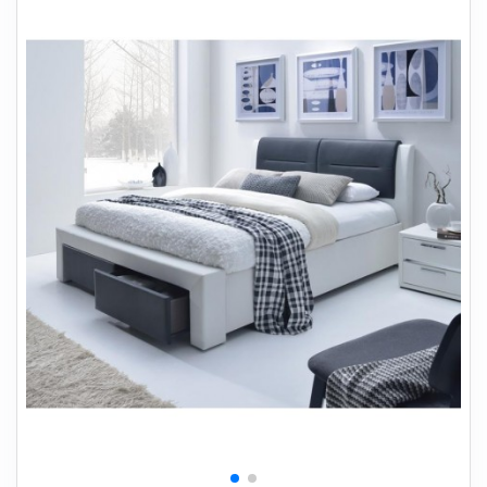
+
SOVEVÆRELSE
+
BØRNEMØBLER
+
KONTORMØBLER
+
OPBEVARING
+
TÆPPER
+
LAMPER
+
HAVEMØBLER
+
ENTREMØBLER
SPAR PENGE PÅ UDVALGTE VARER