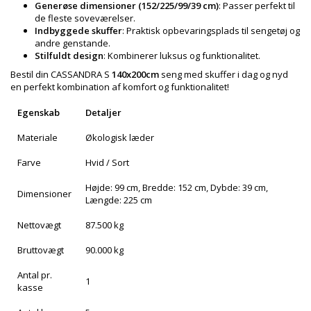
Generøse dimensioner (152/225/99/39 cm)
: Passer perfekt til
de fleste soveværelser.
Indbyggede skuffer
: Praktisk opbevaringsplads til sengetøj og
andre genstande.
Stilfuldt design
: Kombinerer luksus og funktionalitet.
Bestil din CASSANDRA S
140x200cm
seng med skuffer i dag og nyd
en perfekt kombination af komfort og funktionalitet!
Egenskab
Detaljer
Materiale
Økologisk læder
Farve
Hvid / Sort
Højde: 99 cm, Bredde: 152 cm, Dybde: 39 cm,
Dimensioner
Længde: 225 cm
Nettovægt
87.500 kg
Bruttovægt
90.000 kg
Antal pr.
1
kasse