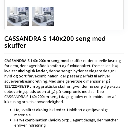
CASSANDRA S 140x200 seng med
skuffer
CASSANDRA S 140x200cm seng med skuffer
er den ideelle løsning
for dem, der søger både komfort og funktionalitet. Fremstillet i høj
kvalitet
økologisk læder
, denne seng tilbyder et elegant design i
hvid og Sort
farvekombination, der passer perfekt til enhver
soveværelsesindretning. Med sine generøse dimensioner på
152/225/99/39 cm
og praktiske skuffer, giver denne seng dig ekstra
opbevaringsplads uden at gå på kompromis med stil. Køb
CASSANDRA S
140x200cm
seng i dag og oplev en kombination af
luksus og praktisk anvendelighed.
Høj kvalitet økologisk læder
: Holdbart og miljøvenligt
materiale.
Farvekombination (hvid/Sort)
: Elegant design, der matcher
enhver indretning.