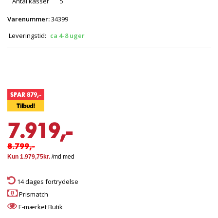
Antal kasser
5
Varenummer:
34399
Leveringstid:
ca 4-8 uger
SPAR 879,-
Tilbud!
7.919,-
8.799,-
14 dages fortrydelse
Prismatch
E-mærket Butik