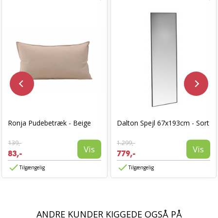
Ronja Pudebetræk - Beige
Dalton Spejl 67x193cm - Sort
139,-
1.299,-
Vis
Vis
83,-
779,-
Tilgængelig
Tilgængelig
ANDRE KUNDER KIGGEDE OGSÅ PÅ