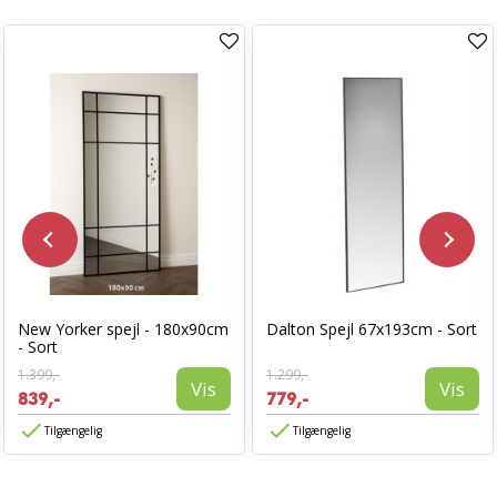
New Yorker spejl - 180x90cm
Dalton Spejl 67x193cm - Sort
- Sort
1.399,-
1.299,-
Vis
Vis
839,-
779,-
Tilgængelig
Tilgængelig