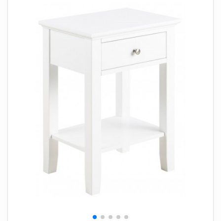
+
SOVEVÆRELSE
+
BØRNEMØBLER
+
KONTORMØBLER
+
OPBEVARING
+
TÆPPER
+
LAMPER
+
HAVEMØBLER
+
ENTREMØBLER
SPAR PENGE PÅ UDVALGTE VARER