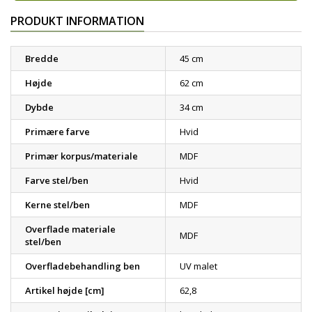
PRODUKT INFORMATION
Bredde
45 cm
Højde
62 cm
Dybde
34 cm
Primære farve
Hvid
Primær korpus/materiale
MDF
Farve stel/ben
Hvid
Kerne stel/ben
MDF
Overflade materiale
MDF
stel/ben
Overfladebehandling ben
UV malet
Artikel højde [cm]
62,8