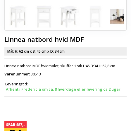
Linnea natbord hvid MDF
Mål: H:
62 cm
x B:
45 cm
x D:
34 cm
Linnea natbord MDF hvidmalet, skuffer 1 stk L:45 B:34 H:62,8 cm
Varenummer:
30513
Leveringstid:
Afhent i Fredericia om ca. 8 hverdage eller levering ca 2 uger
SPAR 487,-