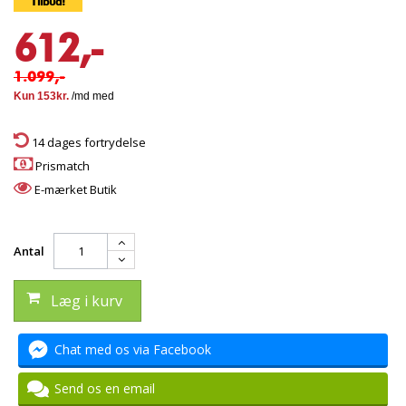
Tilbud!
612,-
1.099,-
14 dages fortrydelse
Prismatch
E-mærket Butik
Antal
Læg i kurv
Chat med os via Facebook
Send os en email