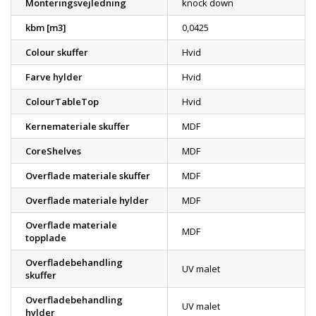
Monteringsvejledning
knock down
kbm [m3]
0,0425
Colour skuffer
Hvid
Farve hylder
Hvid
ColourTableTop
Hvid
Kernemateriale skuffer
MDF
CoreShelves
MDF
Overflade materiale skuffer
MDF
Overflade materiale hylder
MDF
Overflade materiale
MDF
topplade
Overfladebehandling
UV malet
skuffer
Overfladebehandling
UV malet
hylder