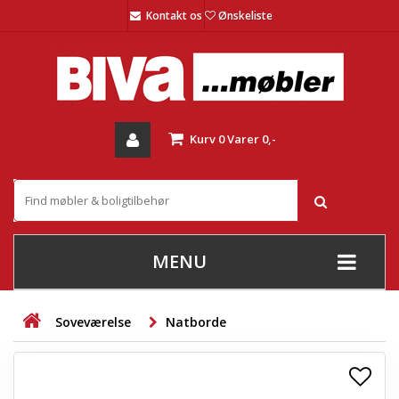
Kontakt os
Ønskeliste
Kurv
0
Varer
0,-
MENU
+
SOFAER
Soveværelse
Natborde
+
STUE
+
SPISESTUE