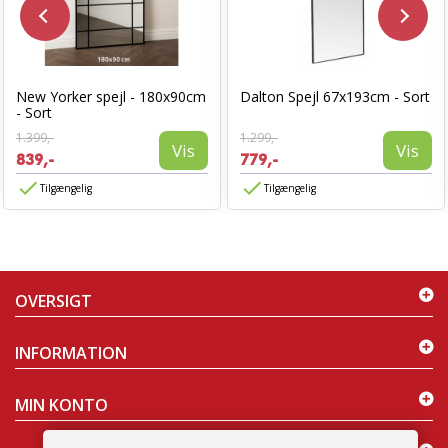
New Yorker spejl - 180x90cm
Dalton Spejl 67x193cm - Sort
- Sort
1.399,-
1.299,-
Vis
Vis
839,-
779,-
Tilgængelig
Tilgængelig
OVERSIGT
INFORMATION
MIN KONTO