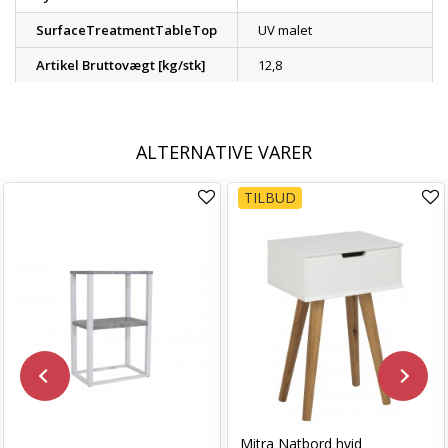
SurfaceTreatmentTableTop
UV malet
Artikel Bruttovægt [kg/stk]
12,8
ALTERNATIVE VARER
TILBUD
Mitra Natbord hvid