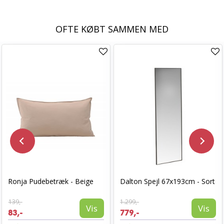
OFTE KØBT SAMMEN MED
Ronja Pudebetræk - Beige
Dalton Spejl 67x193cm - Sort
139,-
1.299,-
Vis
Vis
83,-
779,-