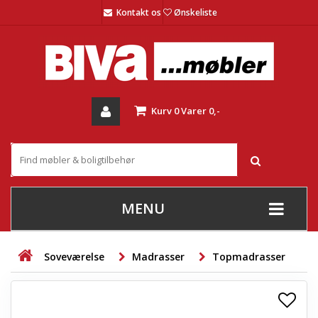
Kontakt os
Ønskeliste
Kurv
0
Varer
0,-
MENU
+
SOFAER
Soveværelse
Madrasser
Topmadrasser
+
STUE
+
SPISESTUE