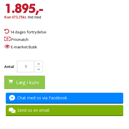
1.895,-
14 dages fortrydelse
Prismatch
E-mærket Butik
Antal
Læg i kurv
Chat med os via Facebook
Send os en email