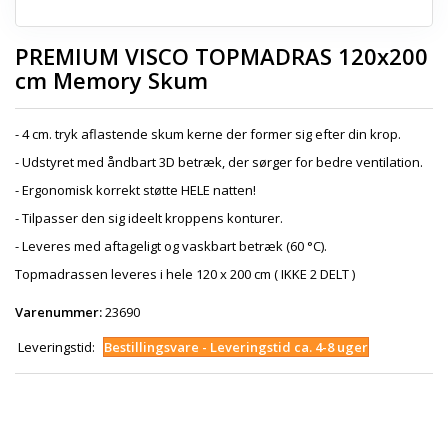
PREMIUM VISCO TOPMADRAS 120x200
cm Memory Skum
- 4 cm. tryk aflastende skum kerne der former sig efter din krop.
- Udstyret med åndbart 3D betræk, der sørger for bedre ventilation.
- Ergonomisk korrekt støtte HELE natten!
- Tilpasser den sig ideelt kroppens konturer.
- Leveres med aftageligt og vaskbart betræk (60 °C).
Topmadrassen leveres i hele 120 x 200 cm ( IKKE 2 DELT )
Varenummer:
23690
Leveringstid:
Bestillingsvare - Leveringstid ca. 4-8 uger