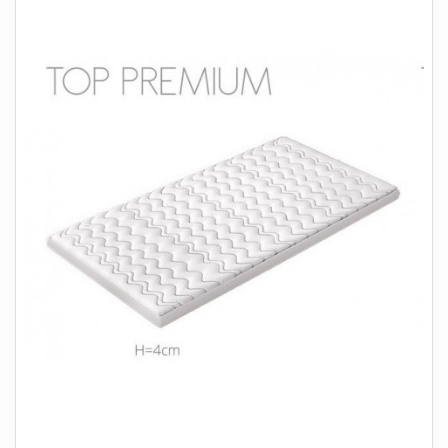
+
SOVEVÆRELSE
+
BØRNEMØBLER
+
KONTORMØBLER
+
OPBEVARING
+
TÆPPER
+
LAMPER
+
HAVEMØBLER
+
ENTREMØBLER
SPAR PENGE PÅ UDVALGTE VARER