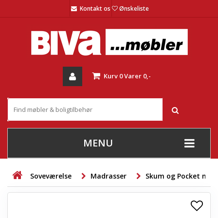
Kontakt os
Ønskeliste
Kurv
0
Varer
0,-
MENU
+
SOFAER
Soveværelse
Madrasser
Skum og Pocket mad
+
STUE
+
SPISESTUE