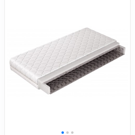
+
SOVEVÆRELSE
+
BØRNEMØBLER
+
KONTORMØBLER
+
OPBEVARING
+
TÆPPER
+
LAMPER
+
HAVEMØBLER
+
ENTREMØBLER
SPAR PENGE PÅ UDVALGTE VARER