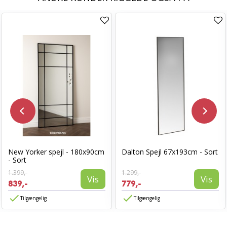
New Yorker spejl - 180x90cm
Dalton Spejl 67x193cm - Sort
- Sort
1.399,-
1.299,-
Vis
Vis
839,-
779,-
Tilgængelig
Tilgængelig