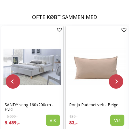
OFTE KØBT SAMMEN MED
SANDY seng 160x200cm -
Ronja Pudebetræk - Beige
Hvid
6.099,-
139,-
Vis
Vis
5.489,-
83,-