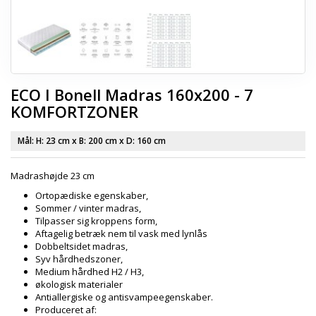
ECO I Bonell Madras 160x200 - 7
KOMFORTZONER
Mål: H:
23 cm
x B:
200 cm
x D:
160 cm
Madrashøjde 23 cm
Ortopædiske egenskaber,
Sommer / vinter madras,
Tilpasser sig kroppens form,
Aftagelig betræk nem til vask med lynlås
Dobbeltsidet madras,
Syv hårdhedszoner,
Medium hårdhed H2 / H3,
økologisk materialer
Antiallergiske og antisvampeegenskaber.
Produceret af: