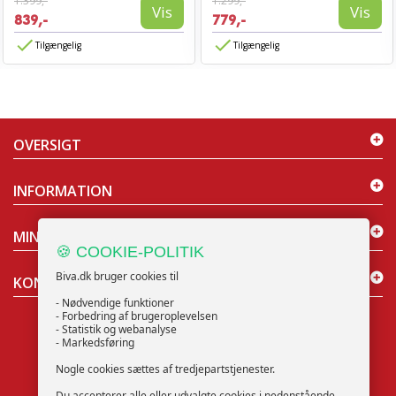
1.399,-
1.299,-
Vis
Vis
839,-
779,-
Tilgængelig
Tilgængelig
OVERSIGT
INFORMATION
MIN KONTO
🍪 COOKIE-POLITIK
Biva.dk bruger cookies til
KONTAKT OS
- Nødvendige funktioner
- Forbedring af brugeroplevelsen
- Statistik og webanalyse
- Markedsføring
Nogle cookies sættes af tredjepartstjenester.
NYHEDSBREV
Du accepterer alle eller udvalgte cookies i nedenstående