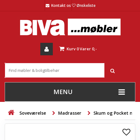
Kontakt os
Ønskeliste
Kurv
0
Varer
0,-
MENU
+
SOFAER
Soveværelse
Madrasser
Skum og Pocket mad
+
STUE
+
SPISESTUE