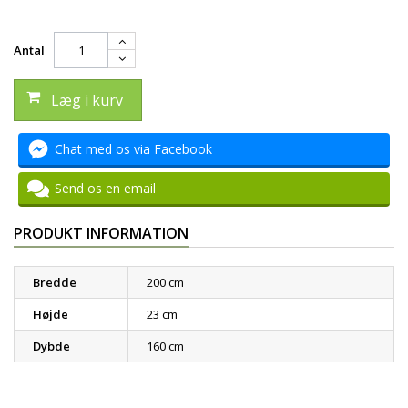
Antal
Læg i kurv
Chat med os via Facebook
Send os en email
PRODUKT INFORMATION
Bredde
200 cm
Højde
23 cm
Dybde
160 cm