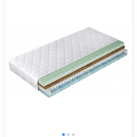
+
SOVEVÆRELSE
+
BØRNEMØBLER
+
KONTORMØBLER
+
OPBEVARING
+
TÆPPER
+
LAMPER
+
HAVEMØBLER
+
ENTREMØBLER
SPAR PENGE PÅ UDVALGTE VARER