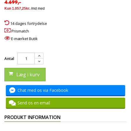
4.699,-
14 dages fortrydelse
Prismatch
E-mærket Butik
Antal
Læg i kurv
Chat med os via Facebook
Send os en email
PRODUKT INFORMATION