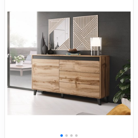
+
SOVEVÆRELSE
+
BØRNEMØBLER
+
KONTORMØBLER
+
OPBEVARING
+
TÆPPER
+
LAMPER
+
HAVEMØBLER
+
ENTREMØBLER
SPAR PENGE PÅ UDVALGTE VARER