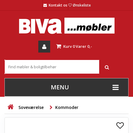
Kontakt os
Ønskeliste
Kurv
0
Varer
0,-
MENU
+
SOFAER
Soveværelse
Kommoder
+
STUE
+
SPISESTUE