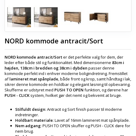
NORD kommode antracit/Sort
NORD kommode antracit/Sort
er det perfekte valg for dem, der
leder efter både stil og funktionalitet. Med dimensionerne
83cm i
højden, 138cm i bredden og 38cm i dybden
passer denne
kommode perfekt ind i enhver moderne boligindretning. Fremstillet
af
lamineret mat spånplade
, både front og krop, samt håndtag i lak,
sikrer denne kommode en holdbar og elegant løsning til opbevaring.
Skufferne er udstyret med
PUSH TO OPEN
funktion, og dørene har
PUSH - CLICK
system, hvilket gør det nemt og bekvemt at bruge.
Stilfuldt design
: Antracit og Sort finish passer til moderne
indretninger.
Holdbart materiale
: Lavet af 16mm lamineret mat spånplade.
Nem adgang
: PUSH TO OPEN skuffer og PUSH - CLICK døre for
nem brug.