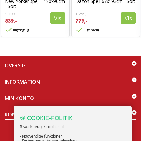
New Yorker spejl - 180x90cm
Dalton Spejl 67x193cm - Sort
- Sort
1.399,-
1.299,-
Vis
Vis
839,-
779,-
Tilgængelig
Tilgængelig
OVERSIGT
INFORMATION
MIN KONTO
KONTAKT OS
🍪 COOKIE-POLITIK
Biva.dk bruger cookies til
- Nødvendige funktioner
- Forbedring af brugeroplevelsen