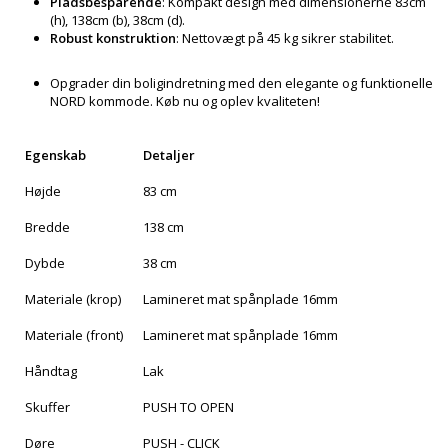
Pladsbesparende
: Kompakt design med dimensionerne 83cm
(h), 138cm (b), 38cm (d).
Robust konstruktion
: Nettovægt på 45 kg sikrer stabilitet.
Opgrader din boligindretning med den elegante og funktionelle
NORD kommode. Køb nu og oplev kvaliteten!
Egenskab
Detaljer
Højde
83 cm
Bredde
138 cm
Dybde
38 cm
Materiale (krop)
Lamineret mat spånplade 16mm
Materiale (front)
Lamineret mat spånplade 16mm
Håndtag
Lak
Skuffer
PUSH TO OPEN
Døre
PUSH - CLICK