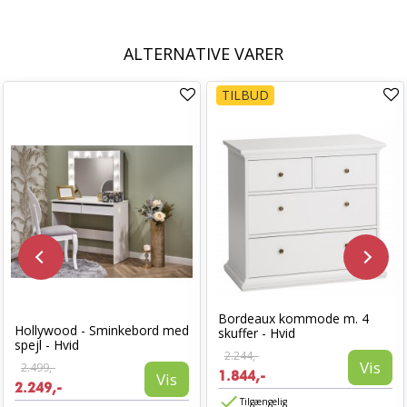
ALTERNATIVE VARER
TILBUD
Bordeaux kommode m. 4
Hollywood - Sminkebord med
skuffer - Hvid
spejl - Hvid
2.244,-
Vis
2.499,-
1.844,-
Vis
2.249,-
Tilgængelig