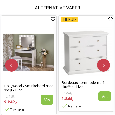
ALTERNATIVE VARER
TILBUD
Bordeaux kommode m. 4
Hollywood - Sminkebord med
skuffer - Hvid
spejl - Hvid
2.244,-
Vis
2.499,-
1.844,-
Vis
2.249,-
Tilgængelig
Tilgængelig