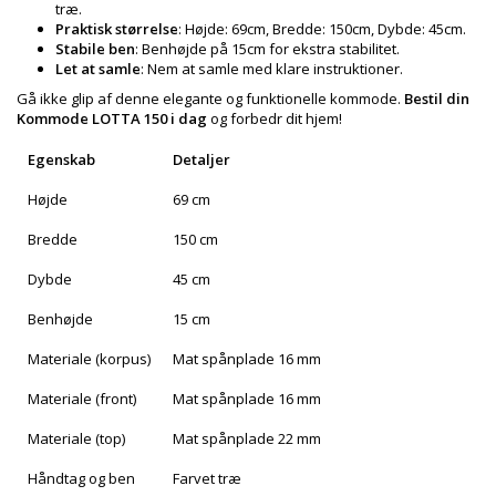
træ.
Praktisk størrelse
: Højde: 69cm, Bredde: 150cm, Dybde: 45cm.
Stabile ben
: Benhøjde på 15cm for ekstra stabilitet.
Let at samle
: Nem at samle med klare instruktioner.
Gå ikke glip af denne elegante og funktionelle kommode.
Bestil din
Kommode LOTTA 150 i dag
og forbedr dit hjem!
Egenskab
Detaljer
Højde
69 cm
Bredde
150 cm
Dybde
45 cm
Benhøjde
15 cm
Materiale (korpus)
Mat spånplade 16 mm
Materiale (front)
Mat spånplade 16 mm
Materiale (top)
Mat spånplade 22 mm
Håndtag og ben
Farvet træ