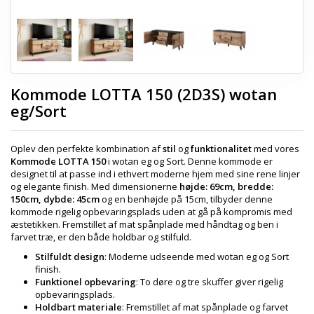
Kommode LOTTA 150 (2D3S) wotan
eg/Sort
Oplev den perfekte kombination af
stil
og
funktionalitet
med vores
Kommode LOTTA 150
i wotan eg og Sort. Denne kommode er
designet til at passe ind i ethvert moderne hjem med sine rene linjer
og elegante finish. Med dimensionerne
højde: 69cm, bredde:
150cm, dybde: 45cm
og en benhøjde på 15cm, tilbyder denne
kommode rigelig opbevaringsplads uden at gå på kompromis med
æstetikken. Fremstillet af mat spånplade med håndtag og ben i
farvet træ, er den både holdbar og stilfuld.
Stilfuldt design
: Moderne udseende med wotan eg og Sort
finish.
Funktionel opbevaring
: To døre og tre skuffer giver rigelig
opbevaringsplads.
Holdbart materiale
: Fremstillet af mat spånplade og farvet