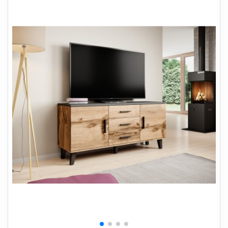
+
SOVEVÆRELSE
+
BØRNEMØBLER
+
KONTORMØBLER
+
OPBEVARING
+
TÆPPER
+
LAMPER
+
HAVEMØBLER
+
ENTREMØBLER
SPAR PENGE PÅ UDVALGTE VARER