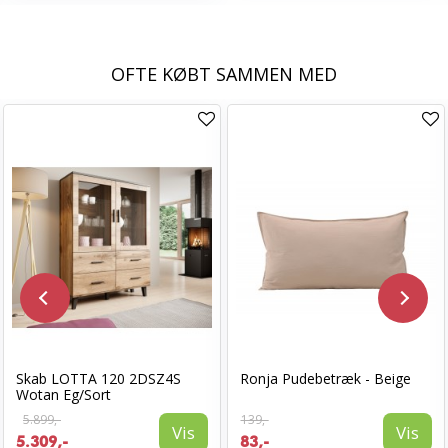
OFTE KØBT SAMMEN MED
Skab LOTTA 120 2DSZ4S
Ronja Pudebetræk - Beige
Wotan Eg/Sort
5.899,-
139,-
Vis
Vis
5.309,-
83,-