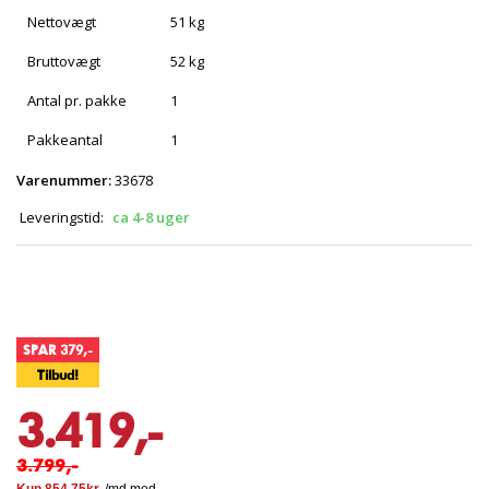
Nettovægt
51 kg
Bruttovægt
52 kg
Antal pr. pakke
1
Pakkeantal
1
Varenummer:
33678
Leveringstid:
ca 4-8 uger
SPAR 379,-
Tilbud!
3.419,-
3.799,-