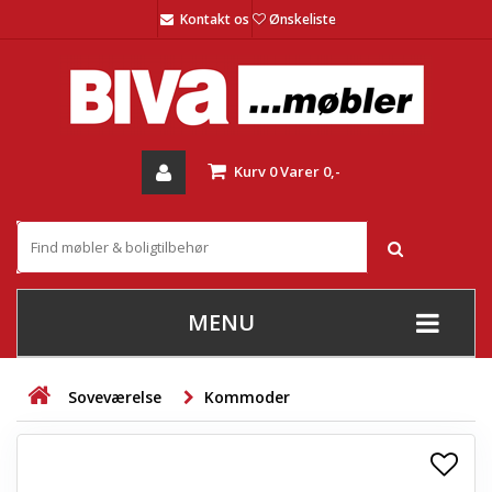
Kontakt os
Ønskeliste
Kurv
0
Varer
0,-
MENU
+
SOFAER
Soveværelse
Kommoder
+
STUE
+
SPISESTUE