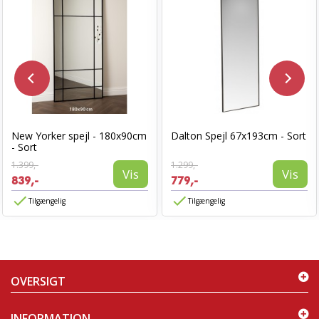
New Yorker spejl - 180x90cm
Dalton Spejl 67x193cm - Sort
- Sort
1.399,-
1.299,-
Vis
Vis
839,-
779,-
Tilgængelig
Tilgængelig
OVERSIGT
INFORMATION