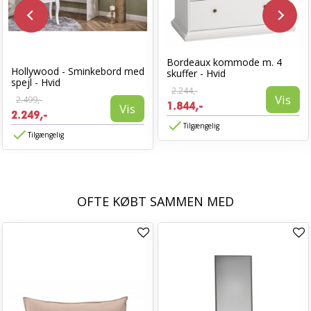
Bordeaux kommode m. 4
Hollywood - Sminkebord med
skuffer - Hvid
spejl - Hvid
2.244,-
Vis
2.499,-
1.844,-
Vis
2.249,-
Tilgængelig
Tilgængelig
OFTE KØBT SAMMEN MED