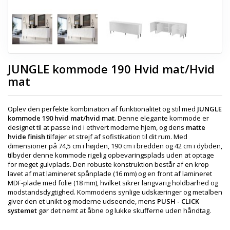
JUNGLE kommode 190 Hvid mat/Hvid
mat
Oplev den perfekte kombination af funktionalitet og stil med
JUNGLE
kommode 190 hvid mat/hvid mat
. Denne elegante kommode er
designet til at passe ind i ethvert moderne hjem, og dens
matte
hvide finish
tilføjer et strejf af sofistikation til dit rum. Med
dimensioner på 74,5 cm i højden, 190 cm i bredden og 42 cm i dybden,
tilbyder denne kommode rigelig opbevaringsplads uden at optage
for meget gulvplads. Den robuste konstruktion består af en krop
lavet af mat lamineret spånplade (16 mm) og en front af lamineret
MDF-plade med folie (18 mm), hvilket sikrer langvarig holdbarhed og
modstandsdygtighed. Kommodens synlige udskæringer og metalben
giver den et unikt og moderne udseende, mens
PUSH - CLICK
systemet
gør det nemt at åbne og lukke skufferne uden håndtag.