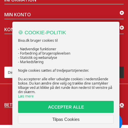
MIN KONTO
KONTAKT OS
🍪 COOKIE-POLITIK
Biva.dk bruger cookies til
- Nødvendige funktioner
- Forbedring af brugeroplevelsen
- Statistik og webanalyse
NYHEDSBREV
- Markedsføring
Nogle cookies sættes af tredjepartstjenester.
TILMELD
Du accepterer alle eller udvalgte cookies i nedenstående
bokse. Du kan ændre dine valg og trække dine samtykker
tilbage ved at klikke på det runde ikon nederst til venstre på
din skærm.
Læs mere
BETALINGSMÅDER
ACCEPTER ALLE
Cookieindstillinger
© 2025 Biva ApS | CVR: 40373853 | support@biva.dk
Tilpas Cookies
Chat