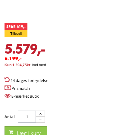
SPAR 619,-
Tilbud!
5.579,-
6.199,-
14 dages fortrydelse
Prismatch
E-mærket Butik
Antal
Læg i kurv