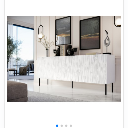
+
SOVEVÆRELSE
+
BØRNEMØBLER
+
KONTORMØBLER
+
OPBEVARING
+
TÆPPER
+
LAMPER
+
HAVEMØBLER
+
ENTREMØBLER
SPAR PENGE PÅ UDVALGTE VARER