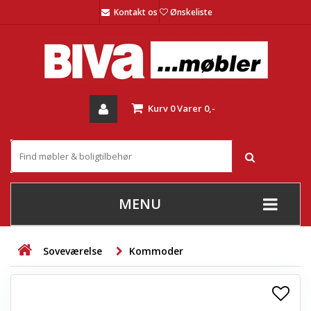
Kontakt os
Ønskeliste
Kurv
0
Varer
0,-
MENU
+
SOFAER
Soveværelse
Kommoder
+
STUE
+
SPISESTUE