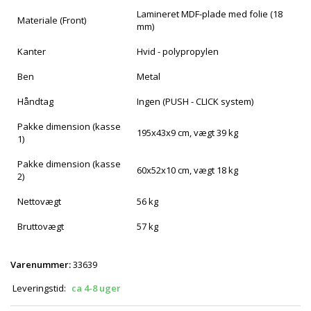
Lamineret MDF-plade med folie (18
Materiale (Front)
mm)
Kanter
Hvid - polypropylen
Ben
Metal
Håndtag
Ingen (PUSH - CLICK system)
Pakke dimension (kasse
195x43x9 cm, vægt 39 kg
1)
Pakke dimension (kasse
60x52x10 cm, vægt 18 kg
2)
Nettovægt
56 kg
Bruttovægt
57 kg
Varenummer:
33639
Leveringstid:
ca 4-8 uger