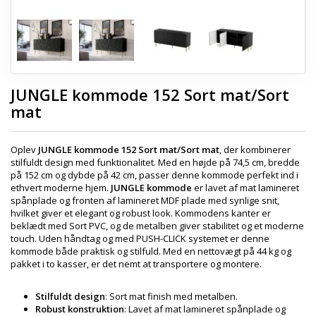
JUNGLE kommode 152 Sort mat/Sort
mat
Oplev
JUNGLE kommode 152 Sort mat/Sort mat
, der kombinerer
stilfuldt design med funktionalitet. Med en højde på 74,5 cm, bredde
på 152 cm og dybde på 42 cm, passer denne kommode perfekt ind i
ethvert moderne hjem.
JUNGLE kommode
er lavet af mat lamineret
spånplade og fronten af lamineret MDF plade med synlige snit,
hvilket giver et elegant og robust look. Kommodens kanter er
beklædt med Sort PVC, og de metalben giver stabilitet og et moderne
touch. Uden håndtag og med PUSH-CLICK systemet er denne
kommode både praktisk og stilfuld. Med en nettovægt på 44 kg og
pakket i to kasser, er det nemt at transportere og montere.
Stilfuldt design
: Sort mat finish med metalben.
Robust konstruktion
: Lavet af mat lamineret spånplade og