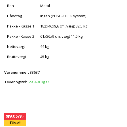
Ben
Metal
Håndtag
Ingen (PUSH-CLICK system)
Pakke - Kasse 1
182x46x9,6 cm, vægt 32,5 kg
Pakke - Kasse 2
61x56x9 cm, vægt 11,5 kg
Nettovægt
44 kg
Bruttovægt
45 kg
Varenummer:
33637
Leveringstid:
ca 4-8 uger
SPAR 579,-
Tilbud!