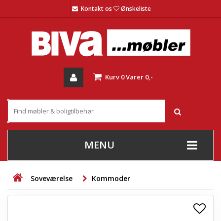
Kontakt os
Ønskeliste
Kurv
0
Varer
0,-
MENU
+
SOFAER
Soveværelse
Kommoder
+
STUE
+
SPISESTUE