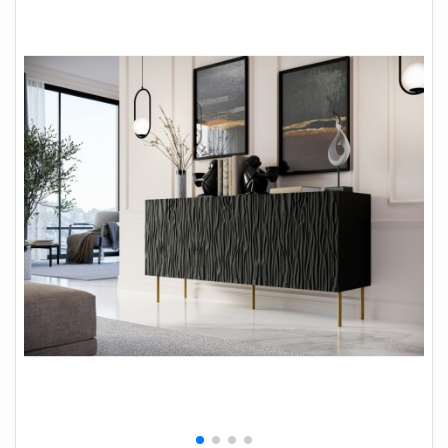
+
SOVEVÆRELSE
+
BØRNEMØBLER
+
KONTORMØBLER
+
OPBEVARING
+
TÆPPER
+
LAMPER
+
HAVEMØBLER
+
ENTREMØBLER
SPAR PENGE PÅ UDVALGTE VARER