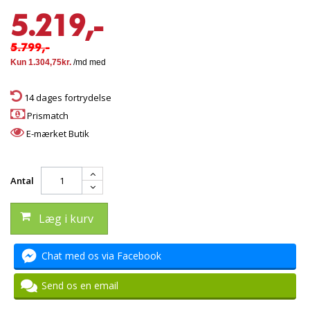
5.219,-
5.799,-
14 dages fortrydelse
Prismatch
E-mærket Butik
Antal
Læg i kurv
Chat med os via Facebook
Send os en email