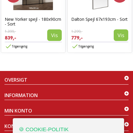
New Yorker spejl - 180x90cm
Dalton Spejl 67x193cm - Sort
- Sort
1.399,-
1.299,-
Vis
Vis
839,-
779,-
Tilgængelig
Tilgængelig
OVERSIGT
INFORMATION
MIN KONTO
KONTAKT OS
🍪 COOKIE-POLITIK