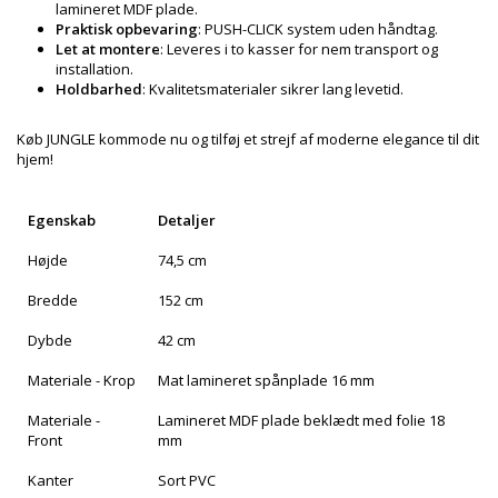
lamineret MDF plade.
Praktisk opbevaring
: PUSH-CLICK system uden håndtag.
Let at montere
: Leveres i to kasser for nem transport og
installation.
Holdbarhed
: Kvalitetsmaterialer sikrer lang levetid.
Køb JUNGLE kommode nu og tilføj et strejf af moderne elegance til dit
hjem!
Egenskab
Detaljer
Højde
74,5 cm
Bredde
152 cm
Dybde
42 cm
Materiale - Krop
Mat lamineret spånplade 16 mm
Materiale -
Lamineret MDF plade beklædt med folie 18
Front
mm
Kanter
Sort PVC