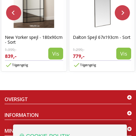
New Yorker spejl - 180x90cm
Dalton Spejl 67x193cm - Sort
- Sort
1.399,-
1.299,-
Vis
Vis
839,-
779,-
Tilgængelig
Tilgængelig
OVERSIGT
INFORMATION
MIN KONTO