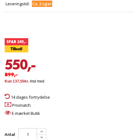
Leveringstid:
Ca. 2 uger
SPAR 349,-
Tilbud!
550,-
899,-
14 dages fortrydelse
Prismatch
E-mærket Butik
Antal