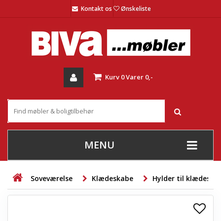
Kontakt os
Ønskeliste
Kurv
0
Varer
0,-
MENU
+
SOFAER
Soveværelse
Klædeskabe
Hylder til klædeska
+
STUE
+
SPISESTUE