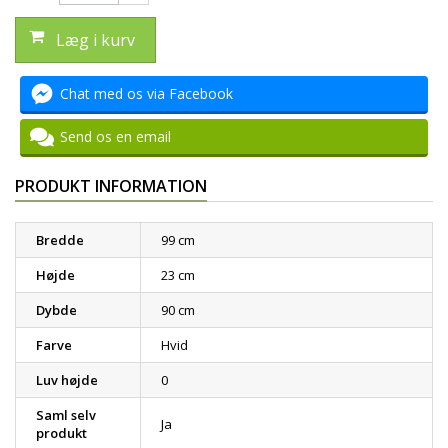
Læg i kurv
Chat med os via Facebook
Send os en email
PRODUKT INFORMATION
Bredde
99 cm
Højde
23 cm
Dybde
90 cm
Farve
Hvid
Luv højde
0
Saml selv
Ja
produkt