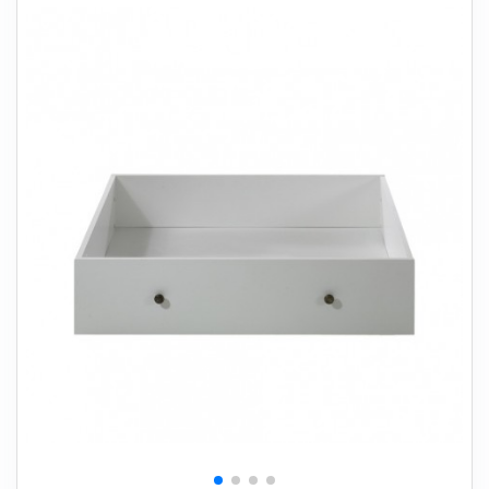
+
SOVEVÆRELSE
+
BØRNEMØBLER
+
KONTORMØBLER
+
OPBEVARING
+
TÆPPER
+
LAMPER
+
HAVEMØBLER
+
ENTREMØBLER
SPAR PENGE PÅ UDVALGTE VARER