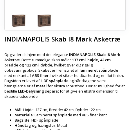
INDIANAPOLIS Skab I8 Mørk Asketræ
Opgrader dit hjem med det elegante
INDIANAPOLIS Skab I8 Mørk
Asketræ
. Dette rummelige skab måler
137 cm i højde, 42 cm i
bredde og 122 cm i dybde
, hvilket giver dig rigelig
opbevaringsplads. Skabet er fremstillet af
lamineret spånplade
med en kant af
ABS finer
, hvilket sikrer holdbarhed og en flot finish.
Bagsiden er lavet af
HDF spånplade
og håndtagene samt
hængslerne er af
metal
for ekstra robusthed. Der er mulighed for at
bestille
LED-belysning
separat for at give en ekstra dimension til
skabets udseende.
Mål
: Højde: 137 cm, Bredde: 42 cm, Dybde: 122 cm
Materiale
: Lamineret spånplade med ABS finer kant
Bagside
: HDF spånplade
Håndtag og hængsler
: Metal