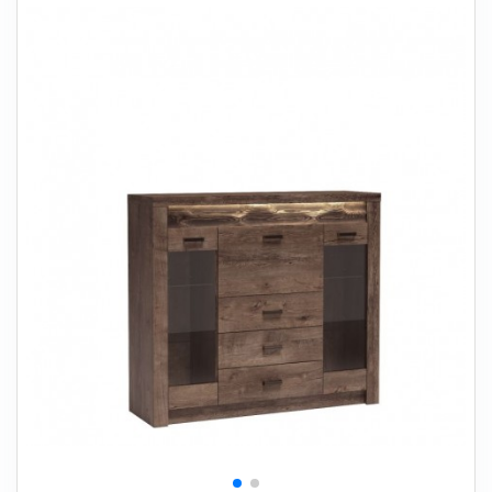
+
SOVEVÆRELSE
+
BØRNEMØBLER
+
KONTORMØBLER
+
OPBEVARING
+
TÆPPER
+
LAMPER
+
HAVEMØBLER
+
ENTREMØBLER
SPAR PENGE PÅ UDVALGTE VARER