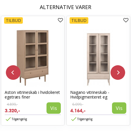
ALTERNATIVE VARER
TILBUD
TILBUD
Aston vitrineskab i hvidolieret
Nagano vitrineskab -
egetræs finer
Hvidpigmenteret eg
4.899,-
6.099,-
Vis
Vis
3.320,-
4.164,-
Tilgængelig
Tilgængelig