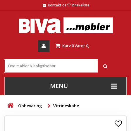
Kontakt os
Ønskeliste
Kurv
0
Varer
0,-
MENU
+
SOFAER
Opbevaring
Vitrineskabe
+
STUE
+
SPISESTUE