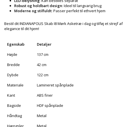
LED-belysning
: Kan bestilles separat
Robust og holdbart design
: Ideel til langvarig brug
Moderne og stilfuldt
: Passer perfekt til ethvert hjem
Bestil dit INDIANAPOLIS Skab I8 Mørk Asketræ i dag og tilføj et strejf af
elegance til dit hjem!
Egenskab
Detaljer
Højde
137 cm
Bredde
42 cm
Dybde
122 cm
Materiale
Lamineret spånplade
Kant
ABS finer
Bagside
HDF spånplade
Håndtag
Metal
Hængsler
Metal