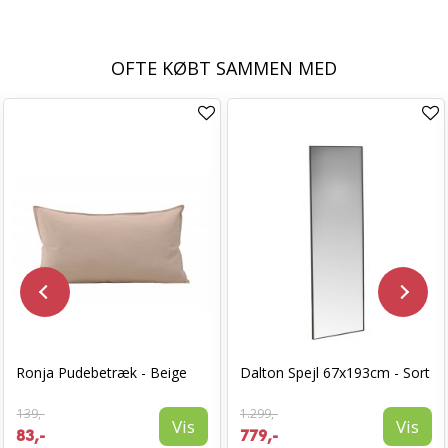
OFTE KØBT SAMMEN MED
Ronja Pudebetræk - Beige
Dalton Spejl 67x193cm - Sort
139,-
1.299,-
Vis
Vis
83,-
779,-