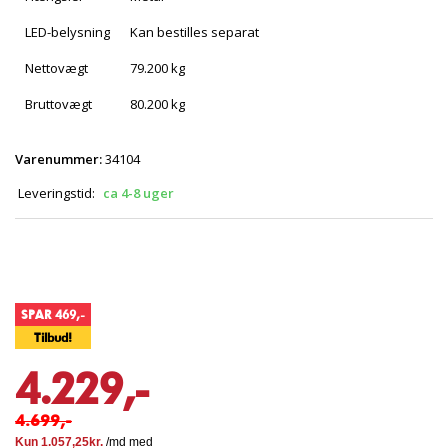
LED-belysning
Kan bestilles separat
Nettovægt
79.200 kg
Bruttovægt
80.200 kg
Varenummer:
34104
Leveringstid:
ca 4-8 uger
SPAR 469,-
Tilbud!
4.229,-
4.699,-