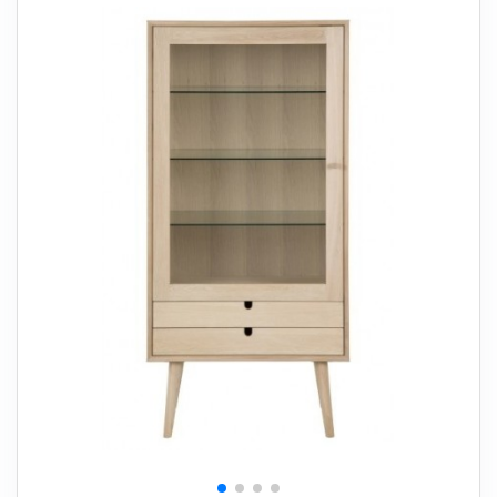
+
SOVEVÆRELSE
+
BØRNEMØBLER
+
KONTORMØBLER
+
OPBEVARING
+
TÆPPER
+
LAMPER
+
HAVEMØBLER
+
ENTREMØBLER
SPAR PENGE PÅ UDVALGTE VARER