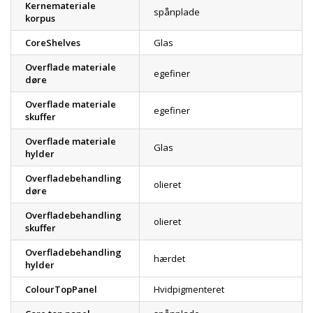
Kernemateriale
spånplade
korpus
CoreShelves
Glas
Overflade materiale
egefiner
døre
Overflade materiale
egefiner
skuffer
Overflade materiale
Glas
hylder
Overfladebehandling
olieret
døre
Overfladebehandling
olieret
skuffer
Overfladebehandling
hærdet
hylder
ColourTopPanel
Hvidpigmenteret