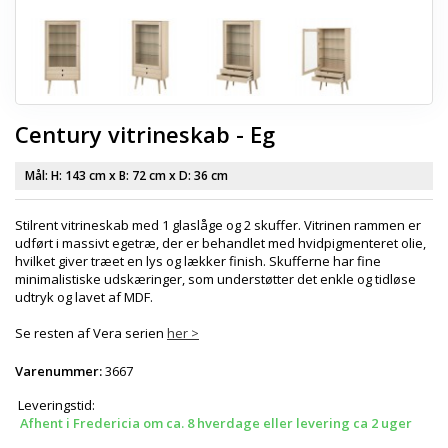
Century vitrineskab - Eg
Mål: H:
143 cm
x B:
72 cm
x D:
36 cm
Stilrent vitrineskab med 1 glaslåge og 2 skuffer. Vitrinen rammen er
udført i massivt egetræ, der er behandlet med hvidpigmenteret olie,
hvilket giver træet en lys og lækker finish. Skufferne har fine
minimalistiske udskæringer, som understøtter det enkle og tidløse
udtryk og lavet af MDF.
Se resten af Vera serien
her >
Varenummer:
3667
Leveringstid:
Afhent i Fredericia om ca. 8 hverdage eller levering ca 2 uger