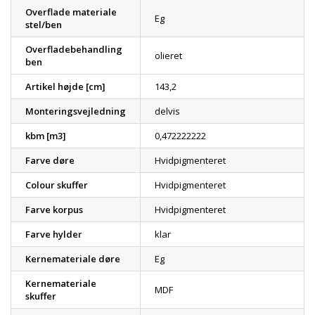
Overflade materiale
Eg
stel/ben
Overfladebehandling
olieret
ben
Artikel højde [cm]
143,2
Monteringsvejledning
delvis
kbm [m3]
0,472222222
Farve døre
Hvidpigmenteret
Colour skuffer
Hvidpigmenteret
Farve korpus
Hvidpigmenteret
Farve hylder
klar
Kernemateriale døre
Eg
Kernemateriale
MDF
skuffer