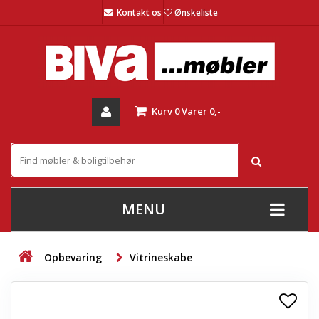
Kontakt os
Ønskeliste
Kurv
0
Varer
0,-
MENU
+
SOFAER
Opbevaring
Vitrineskabe
+
STUE
+
SPISESTUE