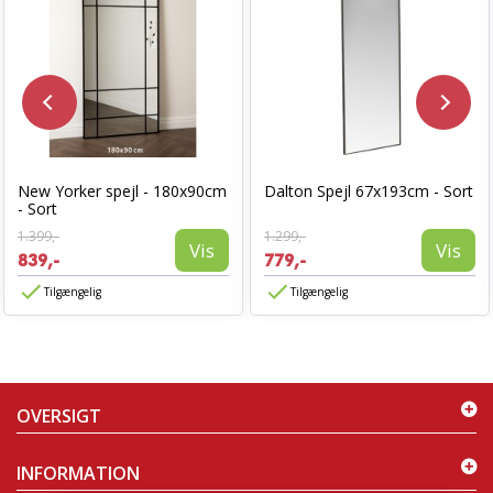
New Yorker spejl - 180x90cm
Dalton Spejl 67x193cm - Sort
- Sort
1.399,-
1.299,-
Vis
Vis
839,-
779,-
Tilgængelig
Tilgængelig
OVERSIGT
INFORMATION