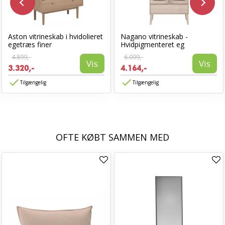
Aston vitrineskab i hvidolieret
Nagano vitrineskab -
egetræs finer
Hvidpigmenteret eg
4.899,-
6.099,-
Vis
Vis
3.320,-
4.164,-
Tilgængelig
Tilgængelig
OFTE KØBT SAMMEN MED