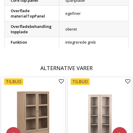
Core top panel
spånplade
Overflade
egefiner
materialTopPanel
Overfladebehandling
olieret
topplade
Funktion
integrerede greb
ALTERNATIVE VARER
TILBUD
TILBUD