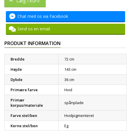
Læg i kurv
Chat med os via Facebook
Send os en email
PRODUKT INFORMATION
Bredde
72 cm
Højde
143 cm
Dybde
36 cm
Primære farve
Hvid
Primær
spånplade
korpus/materiale
Farve stel/ben
Hvidpigmenteret
Kerne stel/ben
Eg