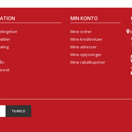
MATION
MIN KONTO
tingelser
Mine ordrer
møbler
Mine kreditnotaer
aling
Mine adresser
Mine oplysninger
lån
Mine rabatkuponer
sesret
TILMELD