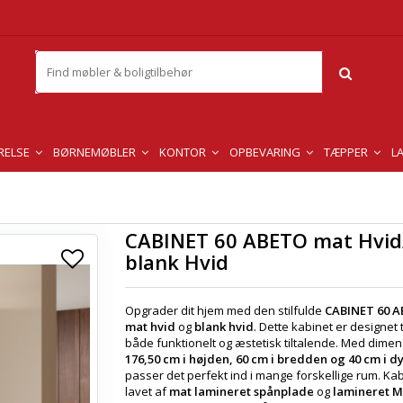
RELSE
BØRNEMØBLER
KONTOR
OPBEVARING
TÆPPER
L
CABINET 60 ABETO mat Hvid
blank Hvid
Opgrader dit hjem med den stilfulde
CABINET 60 
mat hvid
og
blank hvid
. Dette kabinet er designet t
både funktionelt og æstetisk tiltalende. Med dime
176,50 cm i højden, 60 cm i bredden og 40 cm i 
passer det perfekt ind i mange forskellige rum. Kab
lavet af
mat lamineret spånplade
og
lamineret 