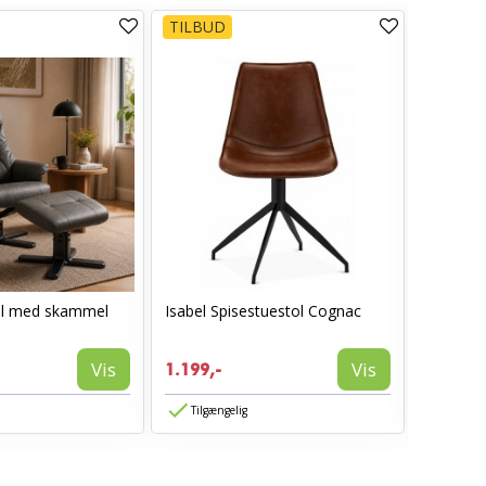
TILBUD
TILBUD
ol med skammel
Isabel Spisestuestol Cognac
AVA spis
1.199,-
Vis
Vis
1.199,-
774,-
Tilgængelig
Tilgæn