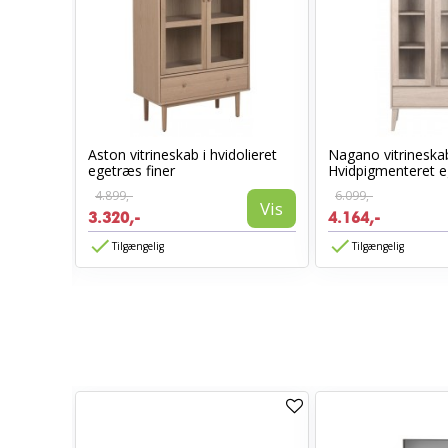
Aston vitrineskab i hvidolieret
Nagano vitrineska
egetræs finer
Hvidpigmenteret e
4.899,-
6.099,-
Vis
3.320,-
4.164,-
Vis
Tilgængelig
Tilgængelig