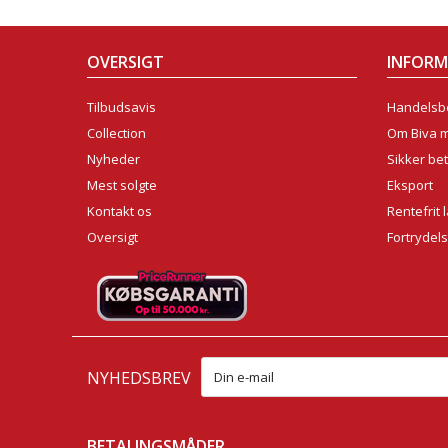
OVERSIGT
INFOR
Tilbudsavis
Handelsbe
Collection
Om Biva 
Nyheder
Sikker bet
Mest solgte
Eksport
Kontakt os
Rentefrit 
Oversigt
Fortrydel
NYHEDSBREV
BETALINGSMÅDER