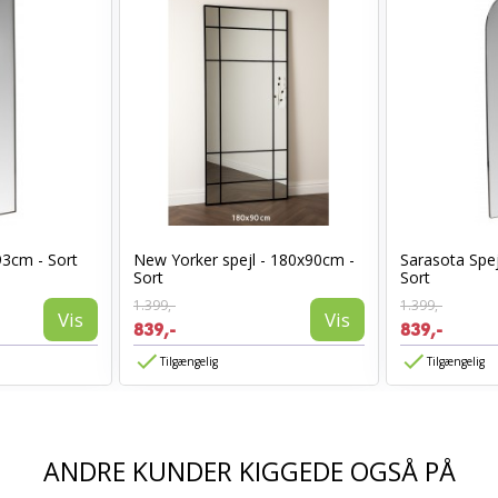
93cm - Sort
New Yorker spejl - 180x90cm -
Sarasota Spej
Sort
Sort
1.399,-
1.399,-
Vis
Vis
839,-
839,-
Tilgængelig
Tilgængelig
ANDRE KUNDER KIGGEDE OGSÅ PÅ