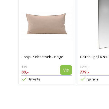
0 x 70 -
Ronja Pudebetræk - Beige
Dalton Spejl 67x1
139,-
1.299,-
Vis
Vis
83,-
779,-
Tilgængelig
Tilgængelig