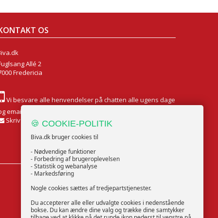
KONTAKT OS
Biva.dk
Fuglsang Allé 2
7000 Fredericia
Vi besvare alle henvendelser på chatten alle ugens dage
og email Mandag til Fredag
Skriv til os
🍪 COOKIE-POLITIK
Biva.dk bruger cookies til
- Nødvendige funktioner
- Forbedring af brugeroplevelsen
- Statistik og webanalyse
- Markedsføring
FØLG OS
Nogle cookies sættes af tredjepartstjenester.
Du accepterer alle eller udvalgte cookies i nedenstående
bokse. Du kan ændre dine valg og trække dine samtykker
tilbage ved at klikke på det runde ikon nederst til venstre på