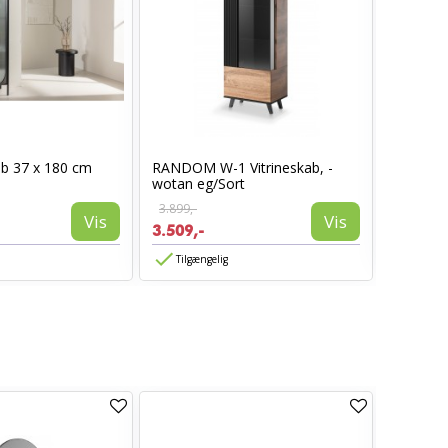
Tokyo Hø
kab 37 x 180 cm
RANDOM W-1 Vitrineskab, -
med...
wotan eg/Sort
3.899,-
13.699,
Vis
Vis
3.509,-
Tilgæn
Tilgængelig
TILBUD