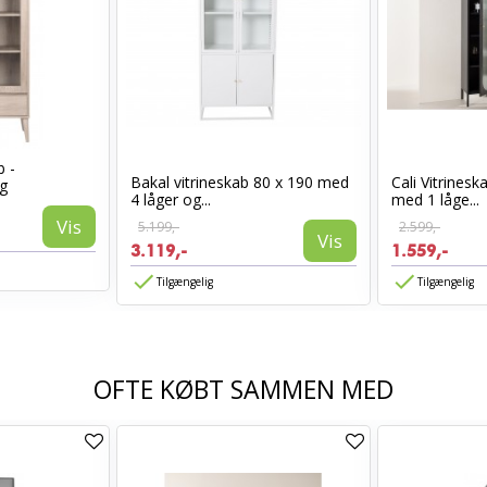
b -
Bakal vitrineskab 80 x 190 med
Cali Vitrines
g
4 låger og...
med 1 låge...
Vis
5.199,-
2.599,-
Vis
3.119,-
1.559,-
Tilgængelig
Tilgængelig
OFTE KØBT SAMMEN MED