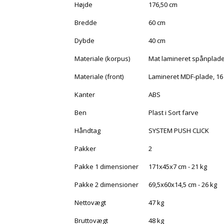
Højde
176,50 cm
Bredde
60 cm
Dybde
40 cm
Materiale (korpus)
Mat lamineret spånplad
Materiale (front)
Lamineret MDF-plade, 1
Kanter
ABS
Ben
Plast i Sort farve
Håndtag
SYSTEM PUSH CLICK
Pakker
2
Pakke 1 dimensioner
171x45x7 cm - 21 kg
Pakke 2 dimensioner
69,5x60x14,5 cm - 26 kg
Nettovægt
47 kg
Bruttovægt
48 kg