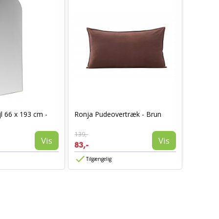
I_Oregon
l 66 x 193 cm -
Ronja Pudeovertræk - Brun
læderlo
999,-
139,-
594,-
Vis
Vis
83,-
Tilgæn
Tilgængelig