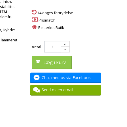
 finish.
stabilitet
TEM
14 dages fortrydelse
blemfri.
Prismatch
E-mærket Butik
m, Dybde:
 lamineret
Antal
Læg i kurv
Chat med os via Facebook
Send os en email