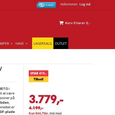
Velkommen
Log ind
Kurv
0
Varer
0,-
AMPER
HAVE
LAGERSALG
OUTLET
/
SPAR 419,-
Tilbud!
ABETO
i
il at være
3.779,-
nsioner på
dybden
,
inettet er
4.199,-
MDF-plade