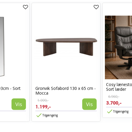
Cosy lænest
93cm - Sort
Gronvik Sofabord 130 x 65 cm -
Sort læder
Mocca
6.960,-
1.999,-
3.700,-
Vis
Vis
1.199,-
Tilgængelig
Tilgængelig