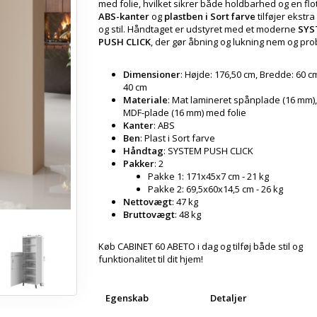
med folie, hvilket sikrer både holdbarhed og en flot
ABS-kanter
og
plastben i Sort farve
tilføjer ekstra 
og stil. Håndtaget er udstyret med et moderne
SYS
PUSH CLICK
, der gør åbning og lukning nem og pro
Dimensioner
: Højde: 176,50 cm, Bredde: 60 c
40 cm
Materiale
: Mat lamineret spånplade (16 mm),
MDF-plade (16 mm) med folie
Kanter
: ABS
Ben
: Plast i Sort farve
Håndtag
: SYSTEM PUSH CLICK
Pakker
: 2
Pakke 1: 171x45x7 cm - 21 kg
Pakke 2: 69,5x60x14,5 cm - 26 kg
Nettovægt
: 47 kg
Bruttovægt
: 48 kg
Køb CABINET 60 ABETO i dag og tilføj både stil og
funktionalitet til dit hjem!
Egenskab
Detaljer