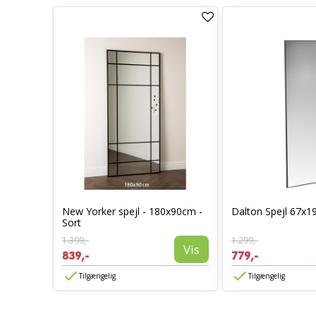
New Yorker spejl - 180x90cm -
Dalton Spejl 67x1
50cm
Sort
Vis
1.399,-
1.299,-
Vis
839,-
779,-
Tilgængelig
Tilgængelig