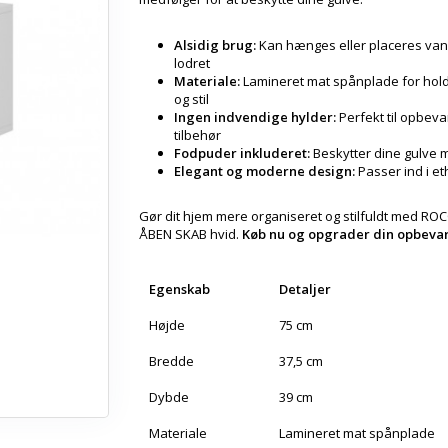
Alsidig brug:
Kan hænges eller placeres vand
lodret
Materiale:
Lamineret mat spånplade for ho
og stil
Ingen indvendige hylder:
Perfekt til opbeva
tilbehør
Fodpuder inkluderet:
Beskytter dine gulve 
Elegant og moderne design:
Passer ind i et
Gør dit hjem mere organiseret og stilfuldt med RO
ÅBEN SKAB hvid.
Køb nu og opgrader din opbevar
Egenskab
Detaljer
Højde
75 cm
Bredde
37,5 cm
Dybde
39 cm
Materiale
Lamineret mat spånplade