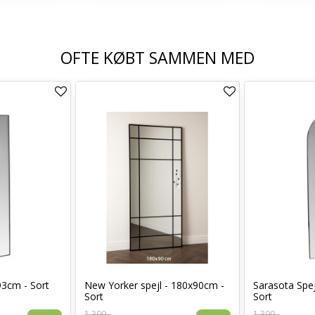
OFTE KØBT SAMMEN MED
93cm - Sort
New Yorker spejl - 180x90cm -
Sarasota Spej
Sort
Sort
1.399,-
1.399,-