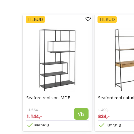
TILBUD
TILBUD
Seaford reol sort MDF
Seaford reol natu
Hvid
1.564,-
1.499,-
Vis
1.144,-
834,-
Vis
Tilgængelig
Tilgængelig