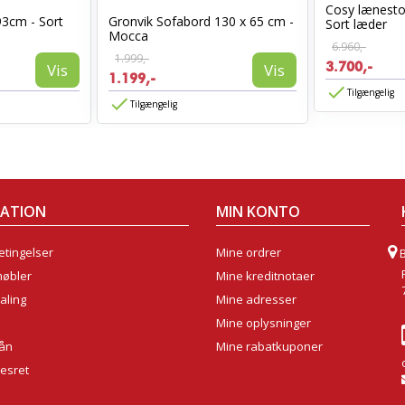
Cosy lænest
93cm - Sort
Gronvik Sofabord 130 x 65 cm -
Sort læder
Mocca
6.960,-
1.999,-
3.700,-
Vis
Vis
1.199,-
Tilgængelig
Tilgængelig
MATION
MIN KONTO
tingelser
Mine ordrer
møbler
Mine kreditnotaer
aling
Mine adresser
Mine oplysninger
lån
Mine rabatkuponer
sesret