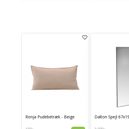
0 x 70 -
Ronja Pudebetræk - Beige
Dalton Spejl 67x1
139,-
1.299,-