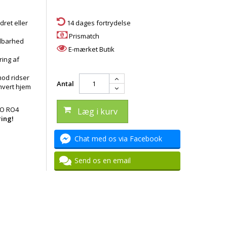
ret eller
14 dages fortrydelse
Prismatch
ldbarhed
E-mærket Butik
ring af
mod ridser
Antal
hvert hjem
CO RO4
Læg i kurv
ing!
Chat med os via Facebook
Send os en email