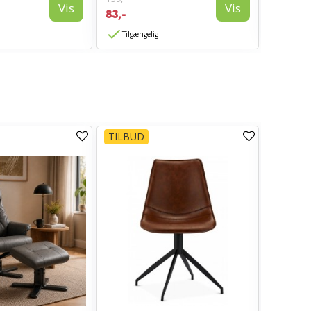
594,-
Vis
Vis
83,-
Tilgæn
Tilgængelig
TILBUD
TILBUD