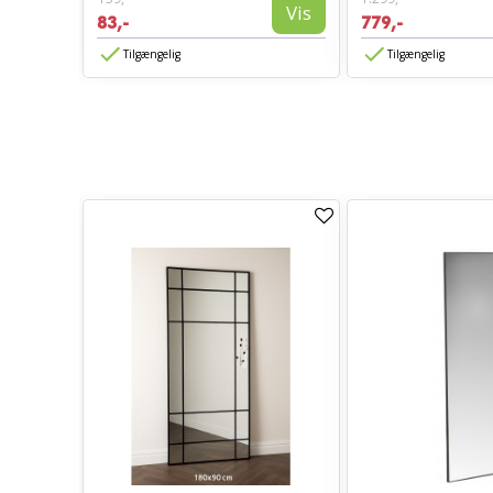
Vis
Vis
83,-
779,-
Tilgængelig
Tilgængelig