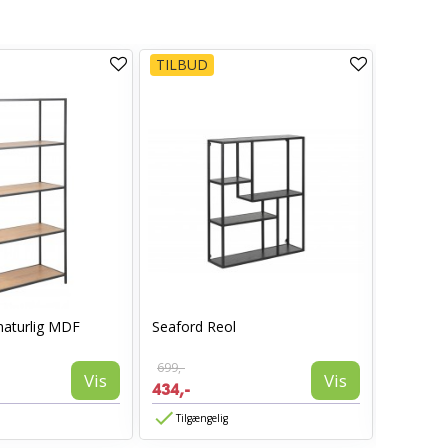
TILBUD
TILBUD
naturlig MDF
Seaford Reol
Seaford 
699,-
1.499,-
Vis
Vis
434,-
952,-
Tilgængelig
Tilgæn