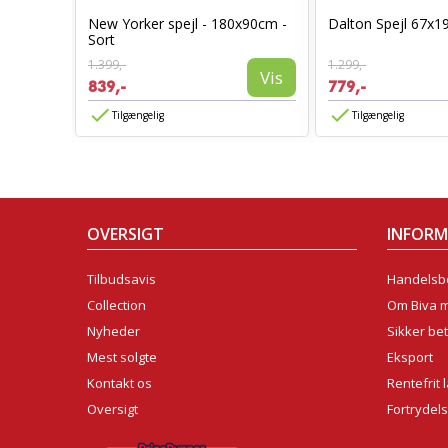
Sort
New Yorker spejl - 180x90cm -
Dalton Spejl 67x1
Sort
1.399,-
1.299,-
Vis
Vis
839,-
779,-
Tilgængelig
Tilgængelig
OVERSIGT
INFOR
Tilbudsavis
Handelsbe
Collection
Om Biva 
Nyheder
Sikker bet
Mest solgte
Eksport
Kontakt os
Rentefrit 
Oversigt
Fortrydel