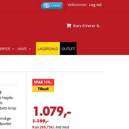
Velkommen
Log ind
Kurv
0
Varer
0,-
AMPER
HAVE
LAGERSALG
OUTLET
SPAR 119,-
Tilbud!
d
e Højde:
ab
1.079,-
abets krop
r
vendige
1.199,-
odpuder