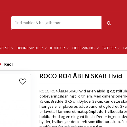
RELSE
BØRNEMØBLER
KONTOR
OPBEVARING
TÆPPER
L
Reol
ROCO RO4 ÅBEN SKAB Hvid
ROCO RO4 ÅBEN SKAB hvid er en
alsidig og stilful
opbevaringsløsning til dit hjem. Med dimensionern
75 cm, Bredde: 37,5 cm, Dybde: 39 cm, kan dette sk
hænges eller placeres både vandret og lodret. Sk
er lavet af
lamineret mat spånplade
, hvilket sikre
holdbarhed og en elegant finish. Der er ingen ind
hylder, hvilket gør det ideelt som tilbehørsskab. F
medfølger for at beskytte dine gulve.