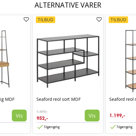
ALTERNATIVE VARER
TILBUD
TILBUD
rlig MDF
Seaford reol sort MDF
Seaford reol 
1.499,-
Vis
Vis
1.199,-
952,-
Tilgængelig
Tilgængelig