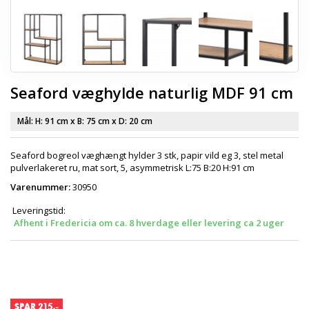
Seaford væghylde naturlig MDF 91 cm
Mål: H:
91 cm
x B:
75 cm
x D:
20 cm
Seaford bogreol væghængt hylder 3 stk, papir vild eg 3, stel metal
pulverlakeret ru, mat sort, 5, asymmetrisk L:75 B:20 H:91 cm
Varenummer:
30950
Leveringstid:
Afhent i Fredericia om ca. 8 hverdage eller levering ca 2 uger
SPAR 215,-