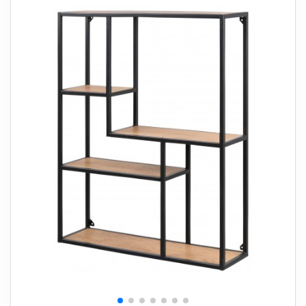
+
SOVEVÆRELSE
+
BØRNEMØBLER
+
KONTORMØBLER
+
OPBEVARING
+
TÆPPER
+
LAMPER
+
HAVEMØBLER
+
ENTREMØBLER
SPAR PENGE PÅ UDVALGTE VARER