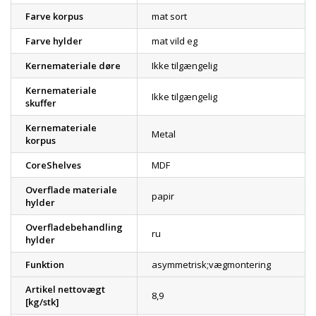
Farve korpus
mat sort
Farve hylder
mat vild eg
Kernemateriale døre
Ikke tilgængelig
Kernemateriale
Ikke tilgængelig
skuffer
Kernemateriale
Metal
korpus
CoreShelves
MDF
Overflade materiale
papir
hylder
Overfladebehandling
ru
hylder
Funktion
asymmetrisk;vægmontering
Artikel nettovægt
8,9
[kg/stk]