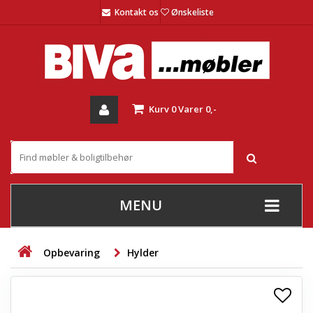
Kontakt os
Ønskeliste
Kurv
0
Varer
0,-
MENU
+
SOFAER
Opbevaring
Hylder
+
STUE
+
SPISESTUE