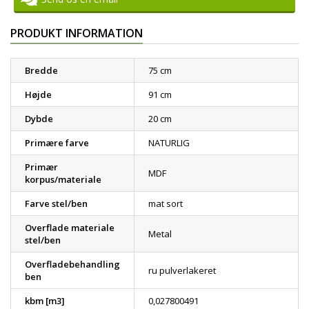
PRODUKT INFORMATION
Bredde
75 cm
Højde
91 cm
Dybde
20 cm
Primære farve
NATURLIG
Primær
MDF
korpus/materiale
Farve stel/ben
mat sort
Overflade materiale
Metal
stel/ben
Overfladebehandling
ru pulverlakeret
ben
kbm [m3]
0,027800491