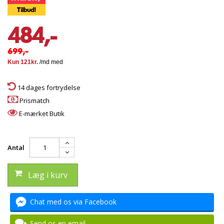
Tilbud!
484,-
699,-
14 dages fortrydelse
Prismatch
E-mærket Butik
Antal
Læg i kurv
Chat med os via Facebook
Send os en email