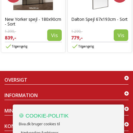
New Yorker spejl - 180x90cm
Dalton Spejl 67x193cm - Sort
- Sort
1.399,-
1.299,-
Vis
Vis
839,-
779,-
Tilgængelig
Tilgængelig
OVERSIGT
INFORMATION
MIN KONTO
🍪 COOKIE-POLITIK
Biva.dk bruger cookies til
KONTAKT OS
- Nødvendige funktioner