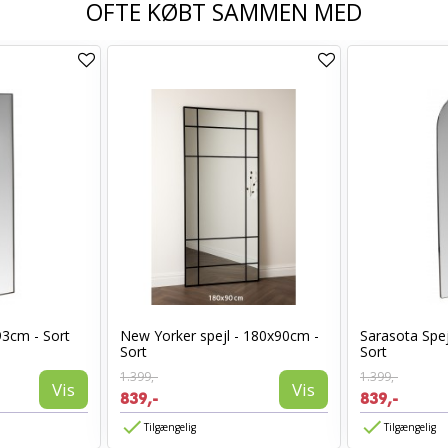
OFTE KØBT SAMMEN MED
93cm - Sort
New Yorker spejl - 180x90cm -
Sarasota Spej
Sort
Sort
1.399,-
1.399,-
Vis
Vis
839,-
839,-
Tilgængelig
Tilgængelig