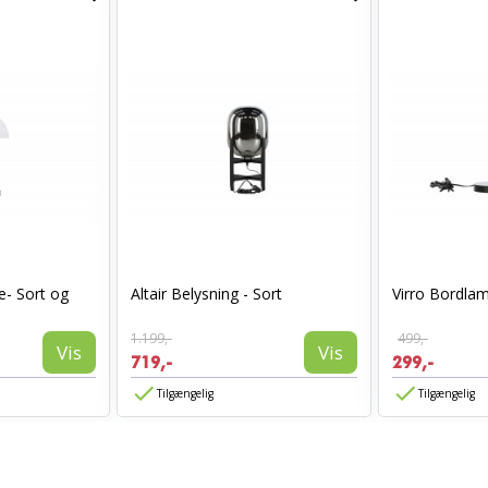
- Sort og
Altair Belysning - Sort
Virro Bordlam
1.199,-
499,-
Vis
Vis
719,-
299,-
Tilgængelig
Tilgængelig