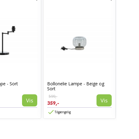
pe - Sort
Bollonelie Lampe - Beige og
Bollonel
Sort
599,-
599,-
Vis
Vis
359,-
359,-
Tilgængelig
Tilgæn