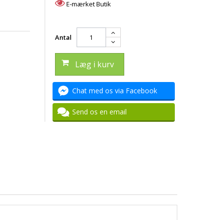
E-mærket Butik
Antal
Læg i kurv
Chat med os via Facebook
Send os en email