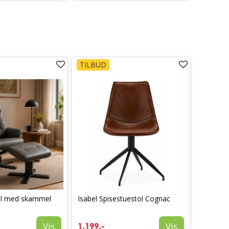
TILBUD
TILBUD
ol med skammel
Isabel Spisestuestol Cognac
I_Oregon
læderlo
999,-
Vis
Vis
1.199,-