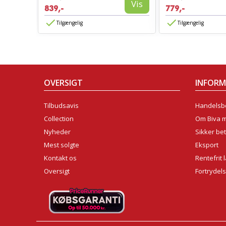
Vis
839,-
779,-
Tilgængelig
Tilgængelig
OVERSIGT
INFOR
Tilbudsavis
Handelsbe
Collection
Om Biva 
Nyheder
Sikker bet
Mest solgte
Eksport
Kontakt os
Rentefrit 
Oversigt
Fortrydel