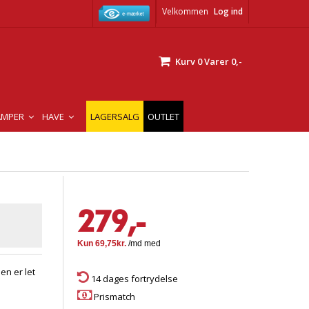
Velkommen
Log ind
Kurv
0
Varer
0,-
AMPER
HAVE
LAGERSALG
OUTLET
279,-
en er let
14 dages fortrydelse
Prismatch