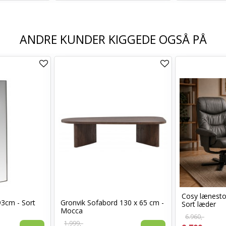
ANDRE KUNDER KIGGEDE OGSÅ PÅ
Cosy lænest
93cm - Sort
Gronvik Sofabord 130 x 65 cm -
Sort læder
Mocca
6.960,-
1.999,-