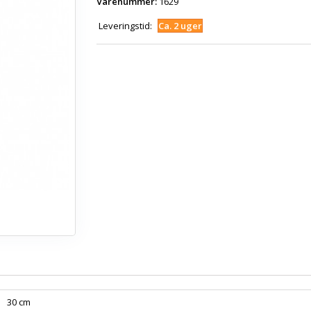
Varenummer:
1629
Leveringstid:
Ca. 2 uger
30 cm