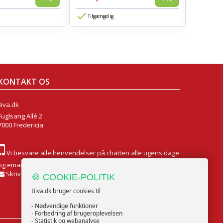
594,-
Tilgængelig
Tilgæn
KONTAKT OS
Biva.dk
Fuglsang Allé 2
7000 Fredericia
Vi besvare alle henvendelser på chatten alle ugens dage
og email Mandag til Fredag
Skriv til os
🍪 COOKIE-POLITIK
Biva.dk bruger cookies til
- Nødvendige funktioner
- Forbedring af brugeroplevelsen
- Statistik og webanalyse