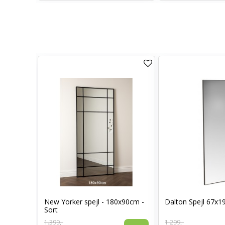
New Yorker spejl - 180x90cm -
Dalton Spejl 67x1
50cm
Sort
Vis
1.399,-
1.299,-