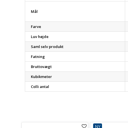
Mål
Farve
Luv højde
Saml selv produkt
Fatning
Bruttovægt
Kubikmeter
Colli antal
NY