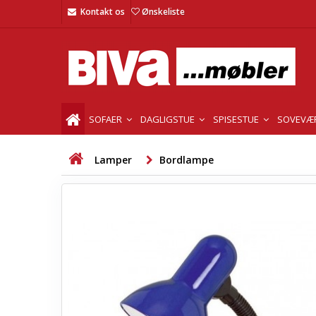
Kontakt os
Ønskeliste
SOFAER
DAGLIGSTUE
SPISESTUE
SOVEVÆ
Lamper
Bordlampe