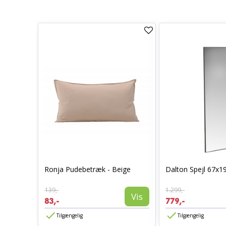
0 x 70 -
Ronja Pudebetræk - Beige
Dalton Spejl 67x1
139,-
1.299,-
Vis
Vis
83,-
779,-
Tilgængelig
Tilgængelig