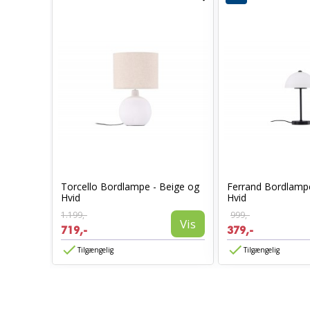
rt
Torcello Bordlampe - Beige og
Ferrand Bordlampe
Hvid
Hvid
1.199,-
999,-
Vis
Vis
719,-
379,-
Tilgængelig
Tilgængelig