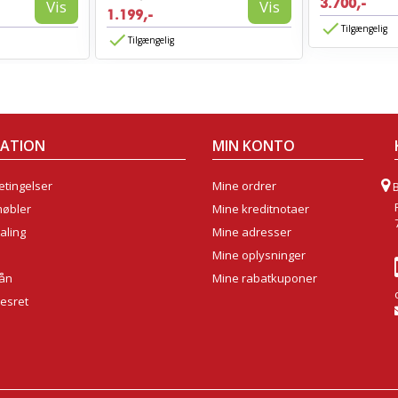
3.700,-
Vis
Vis
1.199,-
Tilgængelig
Tilgængelig
MATION
MIN KONTO
tingelser
Mine ordrer
møbler
Mine kreditnotaer
aling
Mine adresser
Mine oplysninger
lån
Mine rabatkuponer
sesret