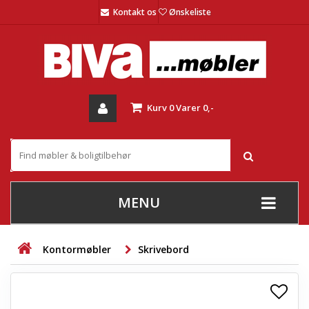
Kontakt os
Ønskeliste
Kurv
0
Varer
0,-
MENU
+
SOFAER
Kontormøbler
Skrivebord
+
STUE
+
SPISESTUE