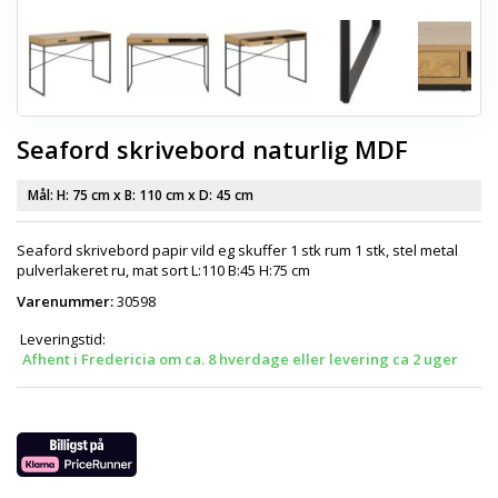
Seaford skrivebord naturlig MDF
Mål: H:
75 cm
x B:
110 cm
x D:
45 cm
Seaford skrivebord papir vild eg skuffer 1 stk rum 1 stk, stel metal
pulverlakeret ru, mat sort L:110 B:45 H:75 cm
Varenummer:
30598
Leveringstid:
Afhent i Fredericia om ca. 8 hverdage eller levering ca 2 uger