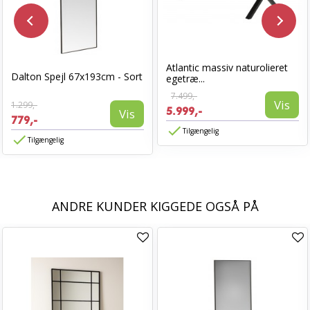
Atlantic massiv naturolieret
Dalton Spejl 67x193cm - Sort
egetræ...
7.499,-
Vis
1.299,-
5.999,-
Vis
779,-
Tilgængelig
Tilgængelig
ANDRE KUNDER KIGGEDE OGSÅ PÅ