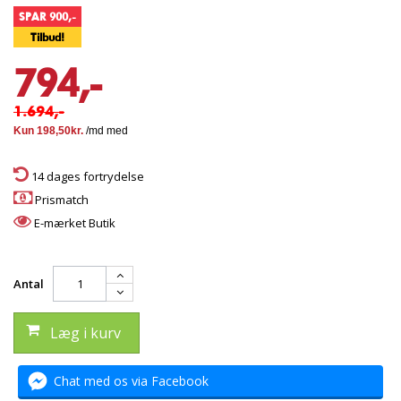
SPAR 900,-
Tilbud!
794,-
1.694,-
14 dages fortrydelse
Prismatch
E-mærket Butik
Antal
Læg i kurv
Chat med os via Facebook