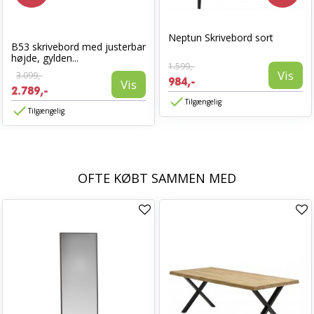
Neptun Skrivebord sort
B53 skrivebord med justerbar
højde, gylden...
1.599,-
Vis
3.099,-
984,-
Vis
2.789,-
Tilgængelig
Tilgængelig
OFTE KØBT SAMMEN MED