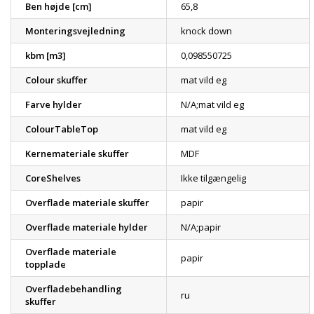
Ben højde [cm]
65,8
Monteringsvejledning
knock down
kbm [m3]
0,098550725
Colour skuffer
mat vild eg
Farve hylder
N/A;mat vild eg
ColourTableTop
mat vild eg
Kernemateriale skuffer
MDF
CoreShelves
Ikke tilgængelig
Overflade materiale skuffer
papir
Overflade materiale hylder
N/A;papir
Overflade materiale
papir
topplade
Overfladebehandling
ru
skuffer