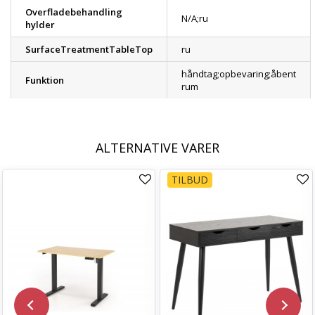
Overfladebehandling
N/A;ru
hylder
SurfaceTreatmentTableTop
ru
håndtag;opbevaring;åbent
Funktion
rum
ALTERNATIVE VARER
TILBUD