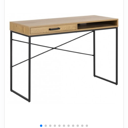
+
SOVEVÆRELSE
+
BØRNEMØBLER
+
KONTORMØBLER
+
OPBEVARING
+
TÆPPER
+
LAMPER
+
HAVEMØBLER
+
ENTREMØBLER
SPAR PENGE PÅ UDVALGTE VARER