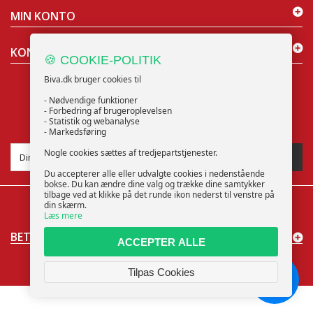
MIN KONTO
KONTAKT OS
🍪 COOKIE-POLITIK
Biva.dk bruger cookies til
- Nødvendige funktioner
- Forbedring af brugeroplevelsen
- Statistik og webanalyse
NYHEDSBREV
- Markedsføring
Nogle cookies sættes af tredjepartstjenester.
TILMELD
Du accepterer alle eller udvalgte cookies i nedenstående
bokse. Du kan ændre dine valg og trække dine samtykker
tilbage ved at klikke på det runde ikon nederst til venstre på
din skærm.
Læs mere
BETALINGSMÅDER
ACCEPTER ALLE
Cookieindstillinger
© 2025 Biva ApS | CVR: 40373853 | support@biva.dk
Tilpas Cookies
Chat