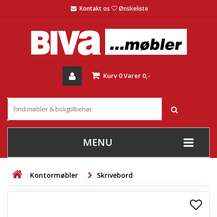
Kontakt os
Ønskeliste
Kurv
0
Varer
0,-
MENU
+
SOFAER
Kontormøbler
Skrivebord
+
STUE
+
SPISESTUE