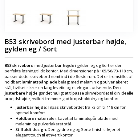
B53 skrivebord med justerbar højde,
gylden eg / Sort
B53 skrivebord
med
justerbar højde
i gylden eg og Sort er den
perfekte løsning til dit kontor. Med dimensioner på 105/56/73-118 cm,
passer dette skrivebord nemt ind i de fleste rum. Det er fremstillet af
holdbart
laminatspånplade
belagt med melamin og pulverlakeret
stål, hvilket sikrer en lang levetid og et elegant udseende. Den
justerbare højde
gør det muligt at tilpasse skrivebordet til din ideelle
arbejdshøjde, hvilket fremmer god kropsholdning og komfort.
Justerbar højde
: Tilpas skrivebordet fra 73 cm til 118 cm for
optimal komfort.
Holdbare materialer
: Lavet af laminatspånplade med
melamin og pulverlakeret stål.
Stilfuldt design
: Den gyldne eg og Sorte finish tilføjer et
elegant touch til ethvert kontor.