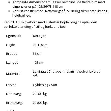
Kompakte dimensioner
: Passer nemt ind i de fleste rum med
dimensioner på 105/56/73-118 cm.
Robust konstruktion
: Nettovægt på 22.300 kg sikrer stabilitet og
holdbarhed.
Køb dit B53 skrivebord med justerbar højde i dag og oplev den
perfekte blanding af stil og funktionalitet!
Egenskab
Detaljer
Højde
73-118 cm
Bredde
56 cm
Længde
105 cm
Laminatspånplade - melamin / pulverlakeret
Materiale
stål
Farver
Gylden eg / Sort
Nettovægt
22.300 kg
Bruttovægt
22.800 kg