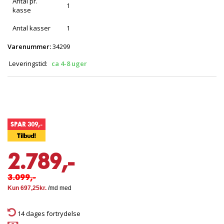
Antal pr.
1
kasse
Antal kasser
1
Varenummer:
34299
Leveringstid:
ca 4-8 uger
SPAR 309,-
Tilbud!
2.789,-
3.099,-
14 dages fortrydelse