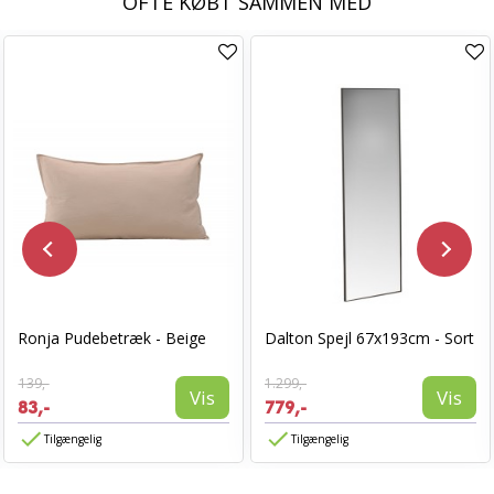
OFTE KØBT SAMMEN MED
Ronja Pudebetræk - Beige
Dalton Spejl 67x193cm - Sort
139,-
1.299,-
Vis
Vis
83,-
779,-
Tilgængelig
Tilgængelig