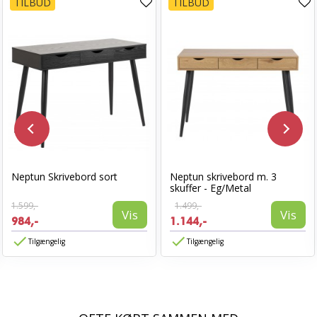
TILBUD
TILBUD
Neptun Skrivebord sort
Neptun skrivebord m. 3
skuffer - Eg/Metal
1.599,-
1.499,-
Vis
Vis
984,-
1.144,-
Tilgængelig
Tilgængelig