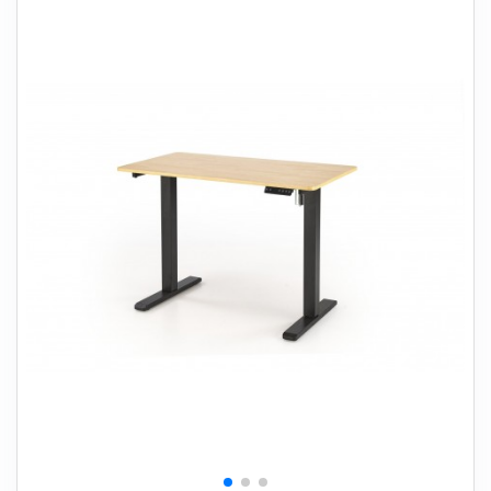
+
SOVEVÆRELSE
+
BØRNEMØBLER
+
KONTORMØBLER
+
OPBEVARING
+
TÆPPER
+
LAMPER
+
HAVEMØBLER
+
ENTREMØBLER
SPAR PENGE PÅ UDVALGTE VARER