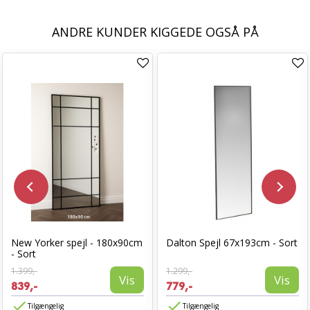
ANDRE KUNDER KIGGEDE OGSÅ PÅ
New Yorker spejl - 180x90cm
Dalton Spejl 67x193cm - Sort
- Sort
1.399,-
1.299,-
Vis
Vis
839,-
779,-
Tilgængelig
Tilgængelig