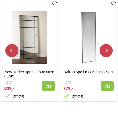
New Yorker spejl - 180x90cm
Dalton Spejl 67x193cm - Sort
- Sort
1.399,-
1.299,-
Vis
Vis
839,-
779,-
Tilgængelig
Tilgængelig