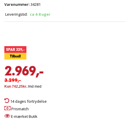
Varenummer:
34281
Leveringstid:
ca 4-8 uger
SPAR 329,-
Tilbud!
2.969,-
3.299,-
14 dages fortrydelse
Prismatch
E-mærket Butik