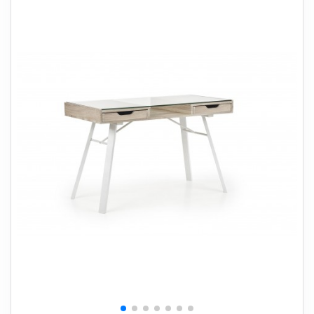
+
SOVEVÆRELSE
+
BØRNEMØBLER
+
KONTORMØBLER
+
OPBEVARING
+
TÆPPER
+
LAMPER
+
HAVEMØBLER
+
ENTREMØBLER
SPAR PENGE PÅ UDVALGTE VARER