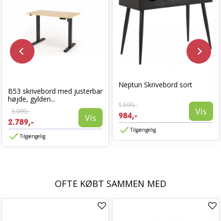
Neptun Skrivebord sort
B53 skrivebord med justerbar
højde, gylden...
1.599,-
Vis
3.099,-
984,-
Vis
2.789,-
Tilgængelig
Tilgængelig
OFTE KØBT SAMMEN MED