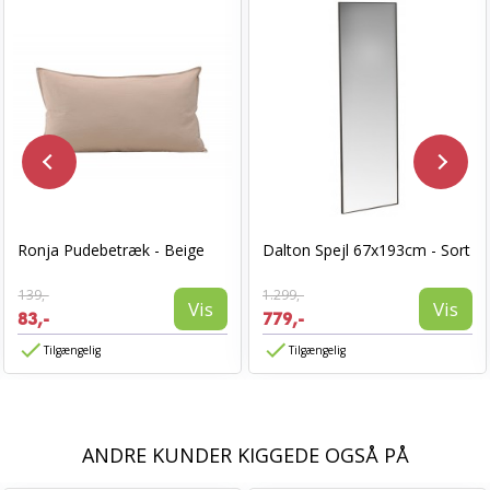
Ronja Pudebetræk - Beige
Dalton Spejl 67x193cm - Sort
139,-
1.299,-
Vis
Vis
83,-
779,-
Tilgængelig
Tilgængelig
ANDRE KUNDER KIGGEDE OGSÅ PÅ