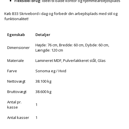
Fleksibel brug
: Ideel til både kontor og hjemmearbejdsplads
Køb B33 Skrivebord i dag og forbedr din arbejdsplads med stil og
funktionalitet!
Egenskab
Detaljer
Højde: 76 cm, Bredde: 60 cm, Dybde: 60 cm,
Dimensioner
Længde: 120 cm
Materiale
Lamineret MDF, Pulverlakkeret stål, Glas
Farve
Sonoma eg / Hvid
Nettovægt
38.100 kg
Bruttovægt
38.600 kg
Antal pr.
1
kasse
Antal kasser
1