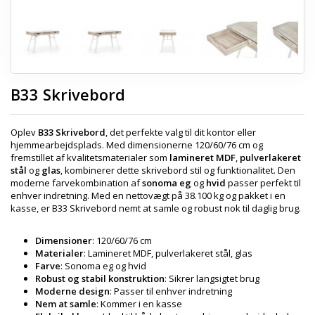
B33 Skrivebord
Oplev
B33 Skrivebord
, det perfekte valg til dit kontor eller
hjemmearbejdsplads. Med dimensionerne 120/60/76 cm og
fremstillet af kvalitetsmaterialer som
lamineret MDF
,
pulverlakeret
stål
og
glas
, kombinerer dette skrivebord stil og funktionalitet. Den
moderne farvekombination af
sonoma eg
og
hvid
passer perfekt til
enhver indretning. Med en nettovægt på 38.100 kg og pakket i en
kasse, er B33 Skrivebord nemt at samle og robust nok til daglig brug.
Dimensioner
: 120/60/76 cm
Materialer
: Lamineret MDF, pulverlakeret stål, glas
Farve
: Sonoma eg og hvid
Robust og stabil konstruktion
: Sikrer langsigtet brug
Moderne design
: Passer til enhver indretning
Nem at samle
: Kommer i en kasse