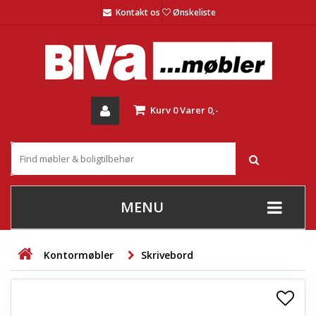
Kontakt os
Ønskeliste
Kurv
0
Varer
0,-
MENU
+
SOFAER
Kontormøbler
Skrivebord
+
STUE
+
SPISESTUE