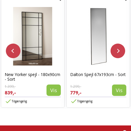
New Yorker spejl - 180x90cm
Dalton Spejl 67x193cm - Sort
- Sort
1.399,-
1.299,-
Vis
Vis
839,-
779,-
Tilgængelig
Tilgængelig