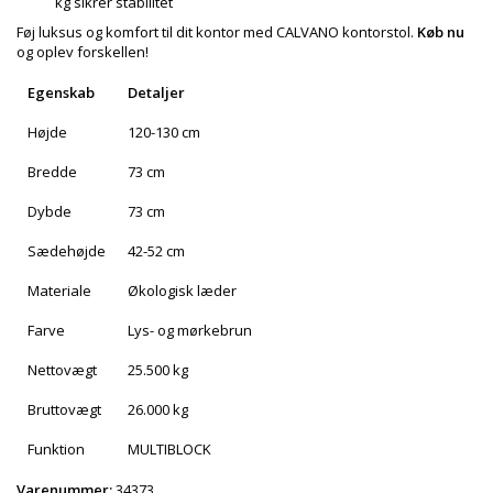
kg sikrer stabilitet
Føj luksus og komfort til dit kontor med CALVANO kontorstol.
Køb nu
og oplev forskellen!
Egenskab
Detaljer
Højde
120-130 cm
Bredde
73 cm
Dybde
73 cm
Sædehøjde
42-52 cm
Materiale
Økologisk læder
Farve
Lys- og mørkebrun
Nettovægt
25.500 kg
Bruttovægt
26.000 kg
Funktion
MULTIBLOCK
Varenummer:
34373