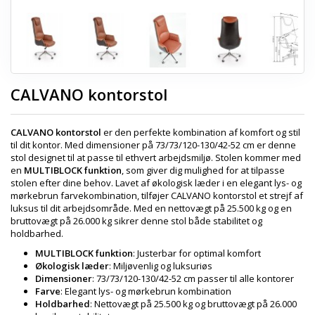
CALVANO kontorstol
CALVANO kontorstol
er den perfekte kombination af komfort og stil
til dit kontor. Med dimensioner på 73/73/120-130/42-52 cm er denne
stol designet til at passe til ethvert arbejdsmiljø. Stolen kommer med
en
MULTIBLOCK funktion
, som giver dig mulighed for at tilpasse
stolen efter dine behov. Lavet af økologisk læder i en elegant lys- og
mørkebrun farvekombination, tilføjer CALVANO kontorstol et strejf af
luksus til dit arbejdsområde. Med en nettovægt på 25.500 kg og en
bruttovægt på 26.000 kg sikrer denne stol både stabilitet og
holdbarhed.
MULTIBLOCK funktion
: Justerbar for optimal komfort
Økologisk læder
: Miljøvenlig og luksuriøs
Dimensioner
: 73/73/120-130/42-52 cm passer til alle kontorer
Farve
: Elegant lys- og mørkebrun kombination
Holdbarhed
: Nettovægt på 25.500 kg og bruttovægt på 26.000