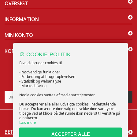
OVERSIGT
INFORMATION
MIN KONTO
KONTAKT OS
🍪 COOKIE-POLITIK
Biva.dk bruger cookies til
- Nødvendige funktioner
- Forbedring af brugeroplevelsen
- Statistik og webanalyse
NYHEDSBREV
- Markedsføring
Nogle cookies sættes af tredjepartstjenester.
TILMELD
Du accepterer alle eller udvalgte cookies i nedenstående
bokse. Du kan ændre dine valg og trække dine samtykker
tilbage ved at klikke på det runde ikon nederst til venstre på
din skærm.
Læs mere
BETALINGSMÅDER
ACCEPTER ALLE