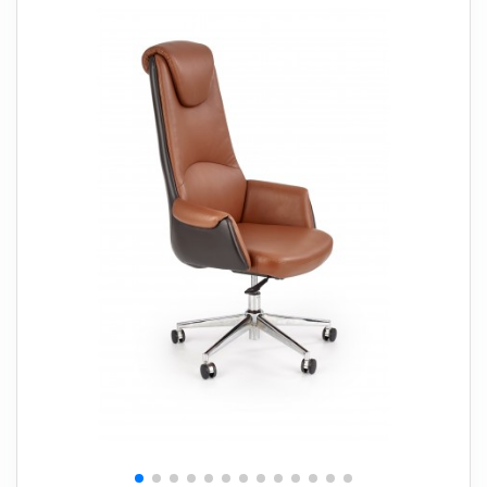
+
SOVEVÆRELSE
+
BØRNEMØBLER
+
KONTORMØBLER
+
OPBEVARING
+
TÆPPER
+
LAMPER
+
HAVEMØBLER
+
ENTREMØBLER
SPAR PENGE PÅ UDVALGTE VARER