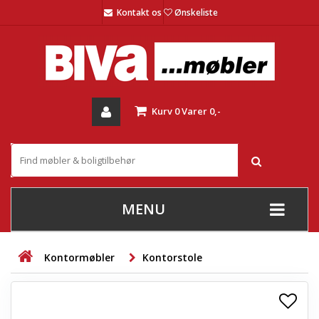
Kontakt os
Ønskeliste
Kurv
0
Varer
0,-
MENU
+
SOFAER
Kontormøbler
Kontorstole
+
STUE
+
SPISESTUE