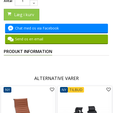
Antal
Læg i kurv
Chat med os via Facebook
Send os en email
PRODUKT INFORMATION
ALTERNATIVE VARER
NY
NY
TILBUD