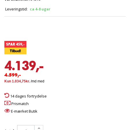
Leveringstid:
ca 4-8 uger
SPAR 459,-
Tilbud!
4.139,-
4.599,-
14 dages fortrydelse
Prismatch
E-mærket Butik