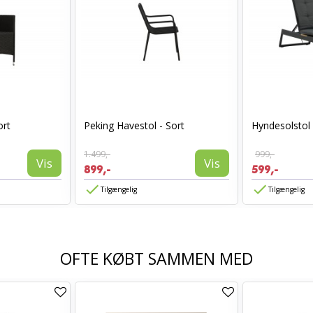
ort
Peking Havestol - Sort
Hyndesolstol 
1.499,-
999,-
Vis
Vis
899,-
599,-
Tilgængelig
Tilgængelig
OFTE KØBT SAMMEN MED