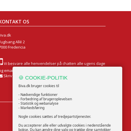
KONTAKT OS
Biva.dk
Fuglsang Allé 2
7000 Fredericia
Vi besvare alle henvendelser på chatten alle ugens dage
og email Mandag til Fredag
Skriv til os
🍪 COOKIE-POLITIK
Biva.dk bruger cookies til
- Nødvendige funktioner
- Forbedring af brugeroplevelsen
- Statistik og webanalyse
- Markedsføring
FØLG OS
Nogle cookies sættes af tredjepartstjenester.
Du accepterer alle eller udvalgte cookies i nedenstående
bokse. Du kan ændre dine valg og trække dine samtykker