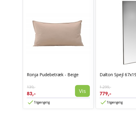
0 x 70 -
Ronja Pudebetræk - Beige
Dalton Spejl 67x1
139,-
1.299,-
Vis
Vis
83,-
779,-
Tilgængelig
Tilgængelig