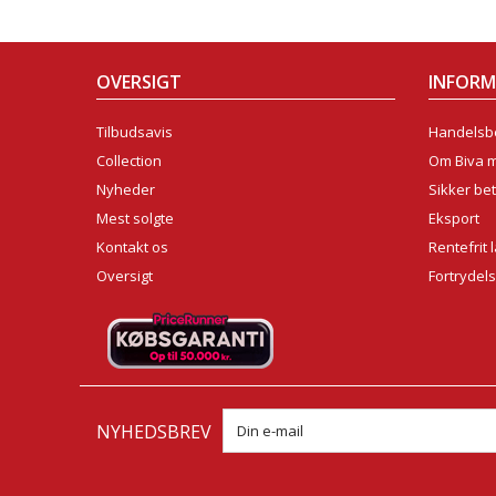
OVERSIGT
INFOR
Tilbudsavis
Handelsbe
Collection
Om Biva 
Nyheder
Sikker bet
Mest solgte
Eksport
Kontakt os
Rentefrit 
Oversigt
Fortrydel
NYHEDSBREV