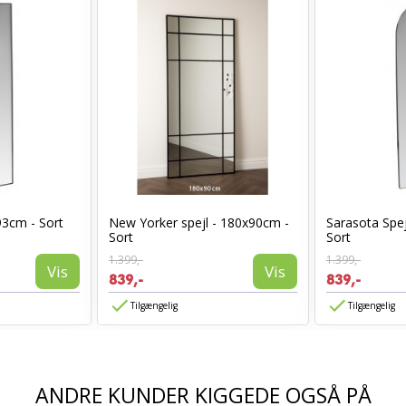
93cm - Sort
New Yorker spejl - 180x90cm -
Sarasota Spej
Sort
Sort
1.399,-
1.399,-
Vis
Vis
839,-
839,-
Tilgængelig
Tilgængelig
ANDRE KUNDER KIGGEDE OGSÅ PÅ