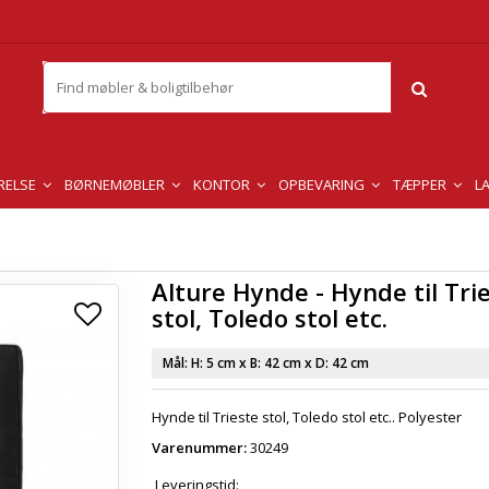
RELSE
BØRNEMØBLER
KONTOR
OPBEVARING
TÆPPER
L
Alture Hynde - Hynde til Tri
stol, Toledo stol etc.
Mål: H:
5 cm
x B:
42 cm
x D:
42 cm
Hynde til Trieste stol, Toledo stol etc.. Polyester
Varenummer:
30249
Leveringstid: