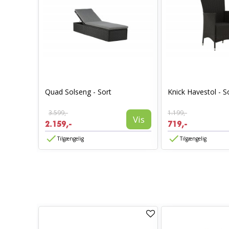
Quad Solseng - Sort
Knick Havestol - S
3.599,-
1.199,-
Vis
Vis
2.159,-
719,-
Tilgængelig
Tilgængelig