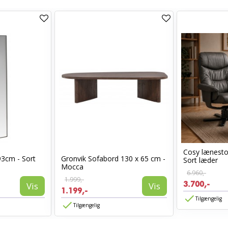
Cosy lænest
93cm - Sort
Gronvik Sofabord 130 x 65 cm -
Sort læder
Mocca
6.960,-
1.999,-
3.700,-
Vis
Vis
1.199,-
Tilgængelig
Tilgængelig