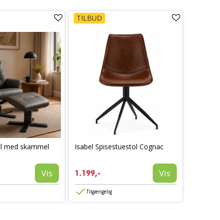
TILBUD
TILBUD
ol med skammel
Isabel Spisestuestol Cognac
AVA spis
1.199,-
Vis
Vis
1.199,-
774,-
Tilgængelig
Tilgæn