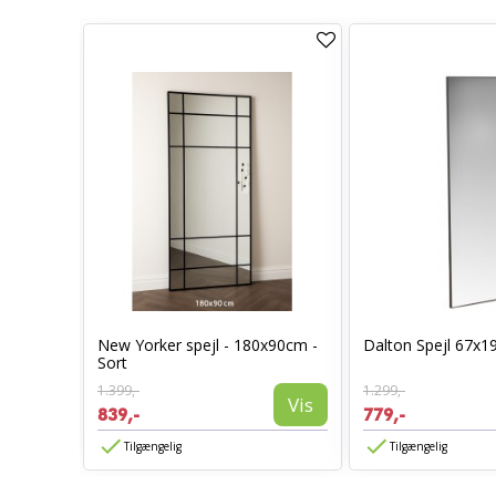
New Yorker spejl - 180x90cm -
Dalton Spejl 67x1
50cm
Sort
Vis
1.399,-
1.299,-
Vis
839,-
779,-
Tilgængelig
Tilgængelig