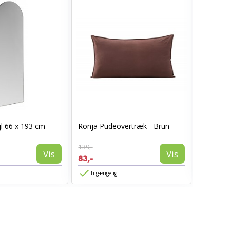
I_Oregon
l 66 x 193 cm -
Ronja Pudeovertræk - Brun
læderlo
999,-
139,-
594,-
Vis
Vis
83,-
Tilgæn
Tilgængelig