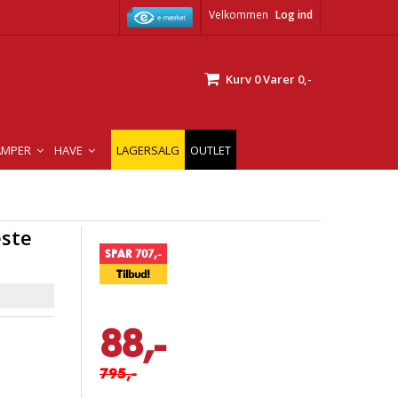
Velkommen
Log ind
Kurv
0
Varer
0,-
AMPER
HAVE
LAGERSALG
OUTLET
este
SPAR 707,-
Tilbud!
88,-
795,-