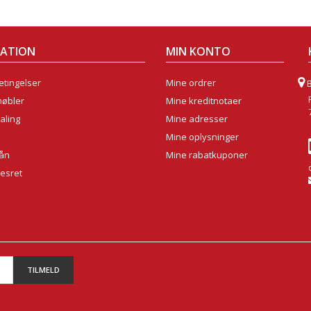
MATION
MIN KONTO
tingelser
Mine ordrer
møbler
Mine kreditnotaer
aling
Mine adresser
Mine oplysninger
lån
Mine rabatkuponer
sesret
TILMELD