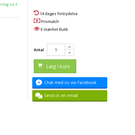
ering ca 2
14 dages fortrydelse
Prismatch
E-mærket Butik
Antal
Læg i kurv
Chat med os via Facebook
Send os en email