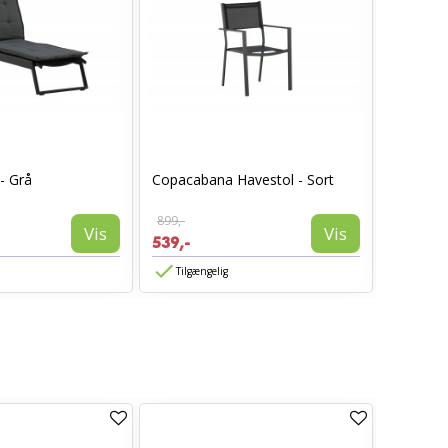
- Grå
Copacabana Havestol - Sort
Copacab
Sort,Grå
899,-
899,-
Vis
Vis
539,-
539,-
Tilgængelig
Tilgæn
TILBUD