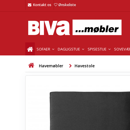
Kontakt os
Ønskeliste
SOFAER
DAGLIGSTUE
SPISESTUE
SOVEVÆ
Havemøbler
Havestole