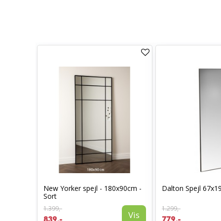
New Yorker spejl - 180x90cm -
Dalton Spejl 67x1
50cm
Sort
Vis
1.399,-
1.299,-
Vis
839,-
779,-