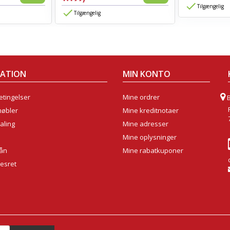
Tilgængelig
Tilgængelig
MATION
MIN KONTO
tingelser
Mine ordrer
møbler
Mine kreditnotaer
aling
Mine adresser
Mine oplysninger
lån
Mine rabatkuponer
sesret