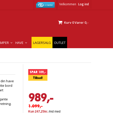
Velkommen
Log ind
Kurv
0
Varer
0,-
AMPER
HAVE
LAGERSALG
OUTLET
SPAR 109,-
Tilbud!
l din have
tte bord
art
989,-
gante
retning.
1.099,-