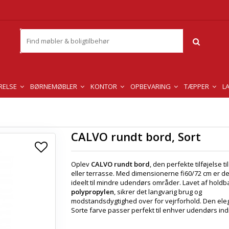
RELSE
BØRNEMØBLER
KONTOR
OPBEVARING
TÆPPER
L
CALVO rundt bord, Sort
Oplev
CALVO rundt bord
, den perfekte tilføjelse ti
eller terrasse. Med dimensionerne fi60/72 cm er de
ideelt til mindre udendørs områder. Lavet af holdb
polypropylen
, sikrer det langvarig brug og
modstandsdygtighed over for vejrforhold. Den ele
Sorte farve passer perfekt til enhver udendørs ind