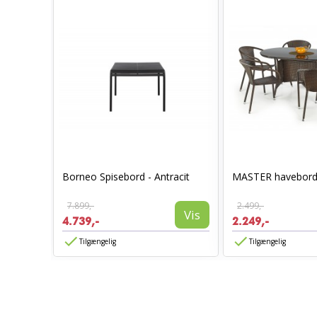
id
Borneo Spisebord - Antracit
MASTER havebor
7.899,-
2.499,-
Vis
Vis
4.739,-
2.249,-
Tilgængelig
Tilgængelig