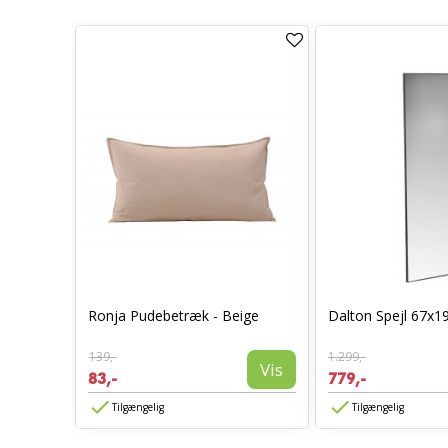
0 x 70 -
Ronja Pudebetræk - Beige
Dalton Spejl 67x1
139,-
1.299,-
Vis
Vis
83,-
779,-
Tilgængelig
Tilgængelig