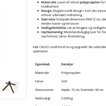
Materiale:
Lavet af robust
polypropylen
for 
holdbarhed.
Design:
Elegant rundt design i Sort, der passer
enhver udendørs indretning.
Størrelse:
Kompakt dimension fi60/72 cm, idee
mindre haver og terrasser.
Vedligeholdelse:
Let at rengøre og vedligeh
Vejrbestandig:
Modstandsdygtig over for for
vejrforhold, sikrer årstidsbrug.
Køb CALVO rundt bord nu og opgradér din udendø
oplevelse!
Egenskab
Detaljer
Materiale
Polypropylen
Farve
Sort
Dimensioner
Højde: 72 cm, Diameter: 60 cm
Nettovægt
5.500 kg