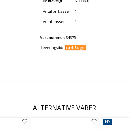
Bruttovægt
6.000 kg
Antal pr. kasse
1
Antal kasser
1
Varenummer:
34375
Leveringstid:
ca 4-8 uger
ALTERNATIVE VARER
NY