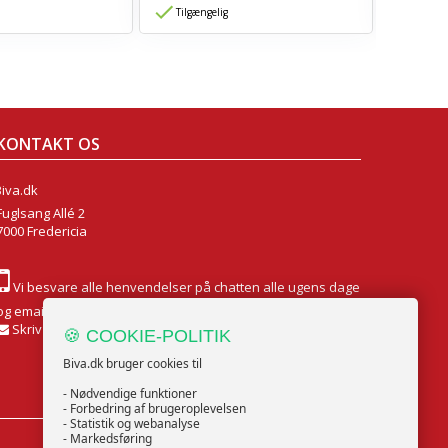
Tilgængelig
Tilgæn
KONTAKT OS
Biva.dk
Fuglsang Allé 2
7000 Fredericia
Vi besvare alle henvendelser på chatten alle ugens dage
og email Mandag til Fredag
Skriv til os
🍪 COOKIE-POLITIK
Biva.dk bruger cookies til
- Nødvendige funktioner
- Forbedring af brugeroplevelsen
- Statistik og webanalyse
- Markedsføring