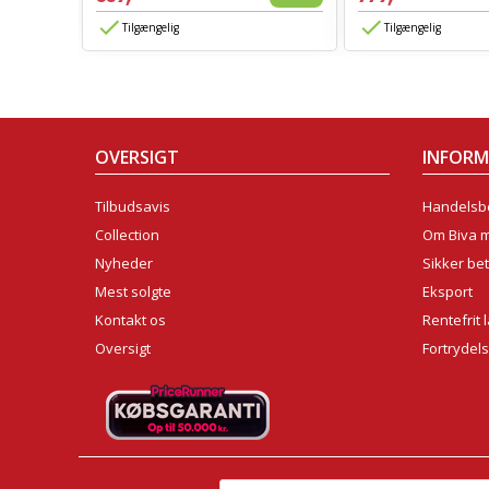
Tilgængelig
Tilgængelig
OVERSIGT
INFOR
Tilbudsavis
Handelsbe
Collection
Om Biva 
Nyheder
Sikker bet
Mest solgte
Eksport
Kontakt os
Rentefrit 
Oversigt
Fortrydel