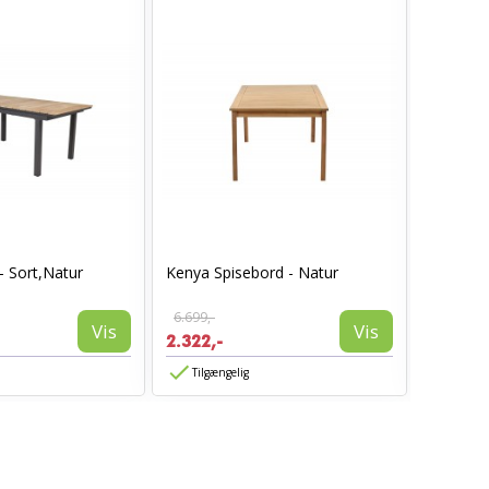
- Sort,Natur
Kenya Spisebord - Natur
Padova h
200 cm -.
6.699,-
4.799,-
Vis
Vis
2.322,-
1.685,-
Tilgængelig
Tilgæn