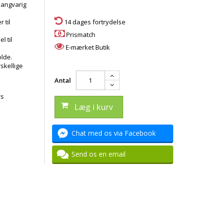
langvarig
 til
14 dages fortrydelse
Prismatch
l til
E-mærket Butik
olde.
skellige
Antal
rs
Læg i kurv
Chat med os via Facebook
Send os en email