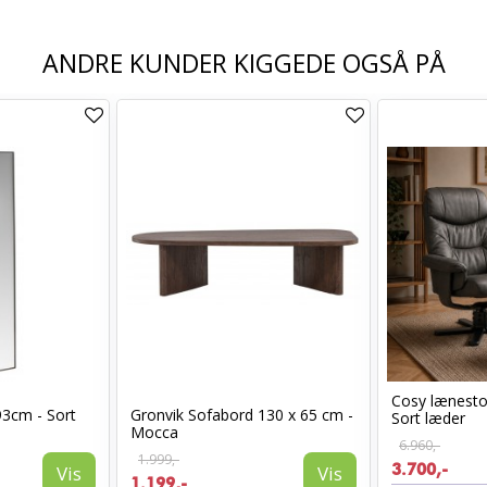
ANDRE KUNDER KIGGEDE OGSÅ PÅ
Cosy lænest
93cm - Sort
Gronvik Sofabord 130 x 65 cm -
Sort læder
Mocca
6.960,-
1.999,-
3.700,-
Vis
Vis
1.199,-