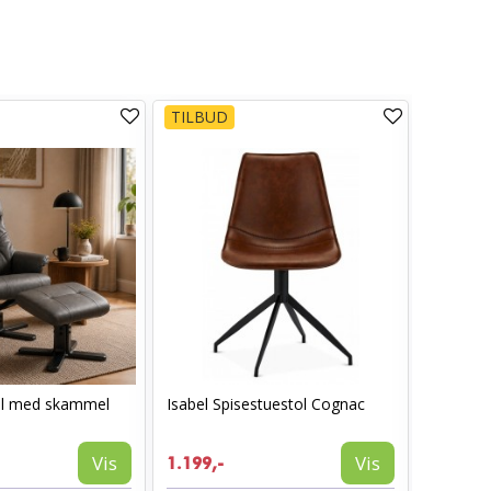
TILBUD
TILBUD
ol med skammel
Isabel Spisestuestol Cognac
I_Oregon
læderlo
999,-
Vis
Vis
1.199,-
594,-