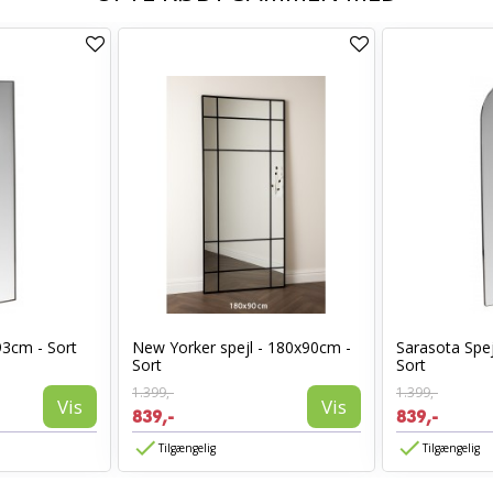
93cm - Sort
New Yorker spejl - 180x90cm -
Sarasota Spej
Sort
Sort
1.399,-
1.399,-
Vis
Vis
839,-
839,-
Tilgængelig
Tilgængelig