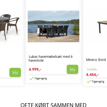
Lukas havemøbelsæt med 6
d
Mexico Bord 
havestole
Vis
4.999,-
12.899,-
Vis
4.454,-
Tilgængelig
Tilgængelig
OFTE KØBT SAMMEN MED