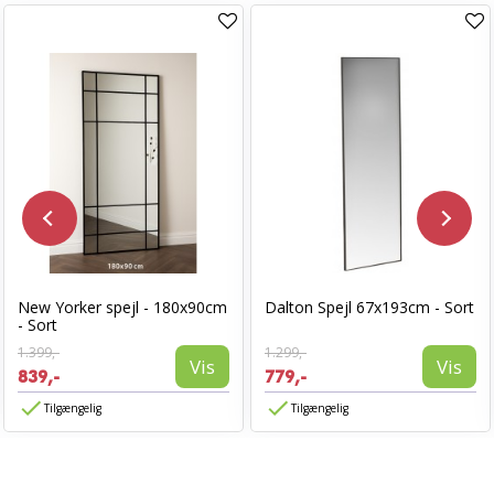
New Yorker spejl - 180x90cm
Dalton Spejl 67x193cm - Sort
- Sort
1.399,-
1.299,-
Vis
Vis
839,-
779,-
Tilgængelig
Tilgængelig