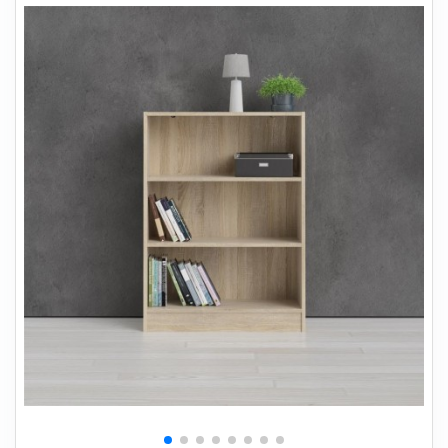
+
SOVEVÆRELSE
+
BØRNEMØBLER
+
KONTORMØBLER
+
OPBEVARING
+
TÆPPER
+
LAMPER
+
HAVEMØBLER
+
ENTREMØBLER
SPAR PENGE PÅ UDVALGTE VARER