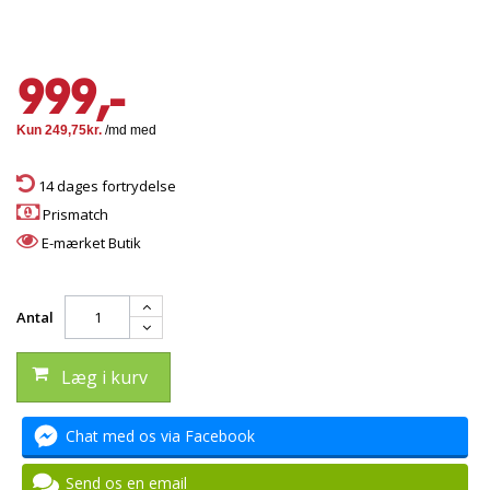
999,-
14 dages fortrydelse
Prismatch
E-mærket Butik
Antal
Læg i kurv
Chat med os via Facebook
Send os en email