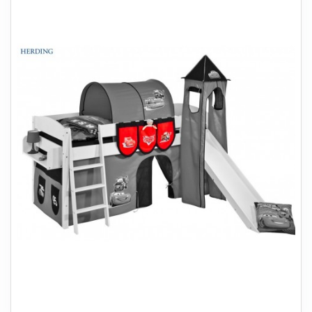
+
SOVEVÆRELSE
+
BØRNEMØBLER
+
KONTORMØBLER
+
OPBEVARING
+
TÆPPER
+
LAMPER
+
HAVEMØBLER
+
ENTREMØBLER
SPAR PENGE PÅ UDVALGTE VARER