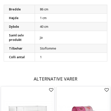
Bredde
86 cm
Højde
1 cm
Dybde
40 cm
Saml selv
Ja
produkt
Tilbehør
Stoflomme
Colli antal
1
ALTERNATIVE VARER