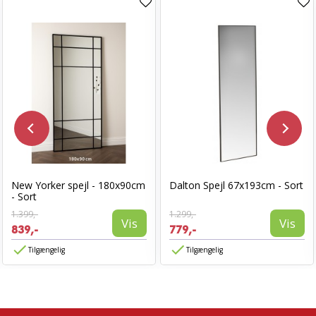
New Yorker spejl - 180x90cm
Dalton Spejl 67x193cm - Sort
- Sort
1.399,-
1.299,-
Vis
Vis
839,-
779,-
Tilgængelig
Tilgængelig