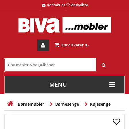
Kontakt os
Ønskeliste
Kurv
0
Varer
0,-
MENU
+
SOFAER
Børnemøbler
Børnesenge
Køjesenge
+
STUE
+
SPISESTUE