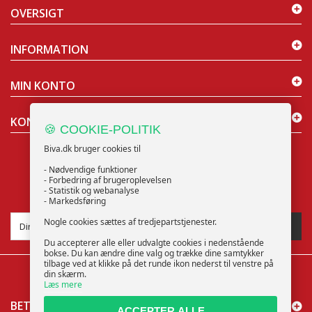
OVERSIGT
INFORMATION
MIN KONTO
KONTAKT OS
🍪 COOKIE-POLITIK
Biva.dk bruger cookies til
- Nødvendige funktioner
- Forbedring af brugeroplevelsen
- Statistik og webanalyse
NYHEDSBREV
- Markedsføring
Nogle cookies sættes af tredjepartstjenester.
TILMELD
Du accepterer alle eller udvalgte cookies i nedenstående
bokse. Du kan ændre dine valg og trække dine samtykker
tilbage ved at klikke på det runde ikon nederst til venstre på
din skærm.
Læs mere
BETALINGSMÅDER
ACCEPTER ALLE