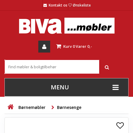
Kontakt os
Ønskeliste
Kurv
0
Varer
0,-
MENU
+
SOFAER
Børnemøbler
Børnesenge
+
STUE
+
SPISESTUE