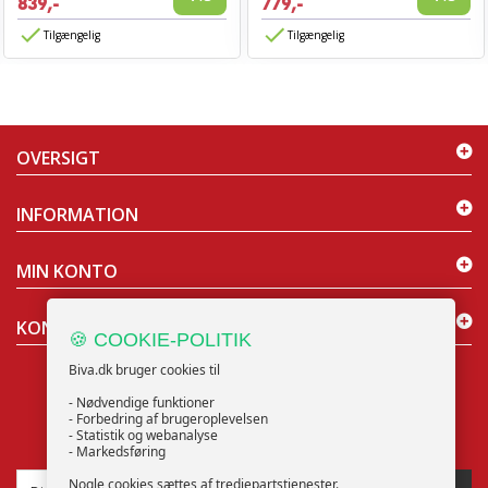
839,-
779,-
Tilgængelig
Tilgængelig
OVERSIGT
INFORMATION
MIN KONTO
KONTAKT OS
🍪 COOKIE-POLITIK
Biva.dk bruger cookies til
- Nødvendige funktioner
- Forbedring af brugeroplevelsen
- Statistik og webanalyse
NYHEDSBREV
- Markedsføring
Nogle cookies sættes af tredjepartstjenester.