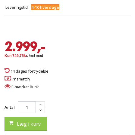
Leveringstid:
4-10 hverdage
2.999,-
14 dages fortrydelse
Prismatch
E-mærket Butik
Antal
Læg i kurv