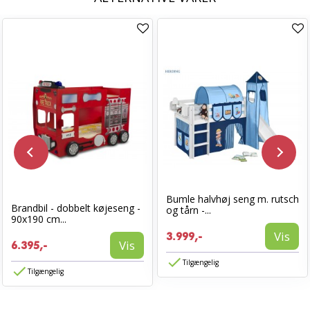
Bumle halvhøj seng m. rutsch
Brandbil - dobbelt køjeseng -
og tårn -...
90x190 cm...
Vis
3.999,-
Vis
6.395,-
Tilgængelig
Tilgængelig