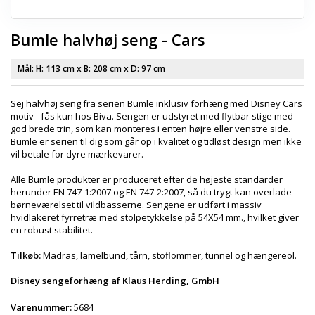
Bumle halvhøj seng - Cars
Mål: H:
113 cm
x B:
208 cm
x D:
97 cm
Sej halvhøj seng fra serien Bumle inklusiv forhæng med Disney Cars
motiv - fås kun hos Biva. Sengen er udstyret med flytbar stige med
god brede trin, som kan monteres i enten højre eller venstre side.
Bumle er serien til dig som går op i kvalitet og tidløst design men ikke
vil betale for dyre mærkevarer.
Alle Bumle produkter er produceret efter de højeste standarder
herunder EN 747-1:2007 og EN 747-2:2007, så du trygt kan overlade
børneværelset til vildbasserne. Sengene er udført i massiv
hvidlakeret fyrretræ med stolpetykkelse på 54X54 mm., hvilket giver
en robust stabilitet.
Tilkøb:
Madras, lamelbund, tårn, stoflommer, tunnel og hængereol.
Disney sengeforhæng af Klaus Herding, GmbH
Varenummer:
5684