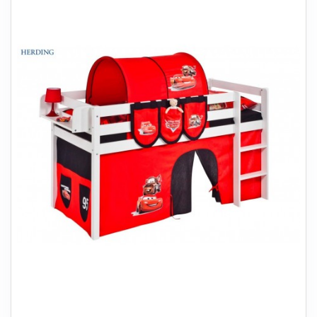
+
SOVEVÆRELSE
+
BØRNEMØBLER
+
KONTORMØBLER
+
OPBEVARING
+
TÆPPER
+
LAMPER
+
HAVEMØBLER
+
ENTREMØBLER
SPAR PENGE PÅ UDVALGTE VARER