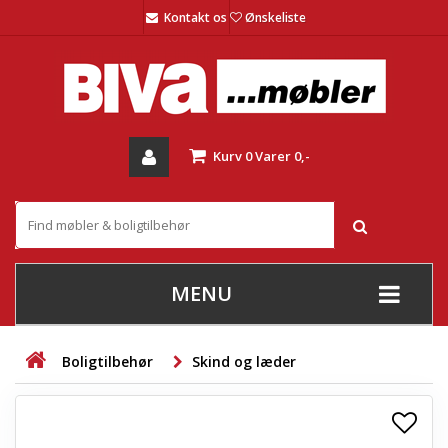
Kontakt os
Ønskeliste
Kurv
0
Varer
0,-
MENU
+
SOFAER
Boligtilbehør
Skind og læder
+
STUE
+
SPISESTUE