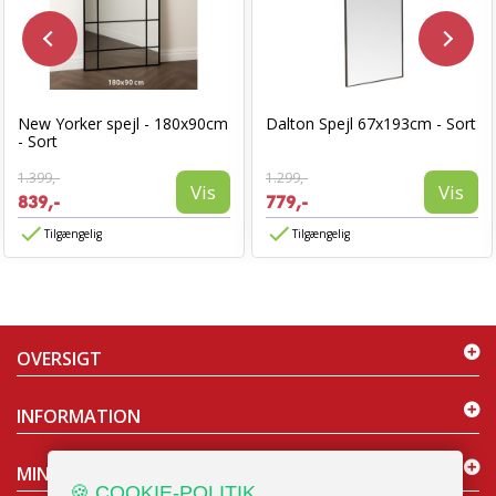
New Yorker spejl - 180x90cm
Dalton Spejl 67x193cm - Sort
- Sort
1.399,-
1.299,-
Vis
Vis
839,-
779,-
Tilgængelig
Tilgængelig
OVERSIGT
INFORMATION
MIN KONTO
🍪 COOKIE-POLITIK