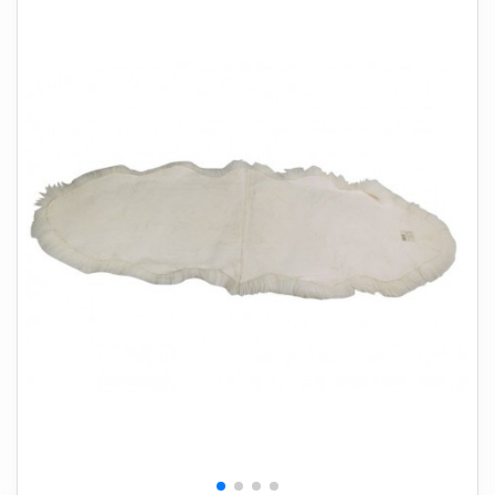
+
SOVEVÆRELSE
+
BØRNEMØBLER
+
KONTORMØBLER
+
OPBEVARING
+
TÆPPER
+
LAMPER
+
HAVEMØBLER
+
ENTREMØBLER
SPAR PENGE PÅ UDVALGTE VARER