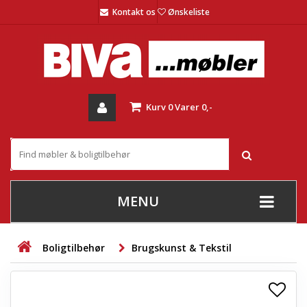
Kontakt os
Ønskeliste
Kurv
0
Varer
0,-
MENU
+
SOFAER
Boligtilbehør
Brugskunst & Tekstil
+
STUE
+
SPISESTUE