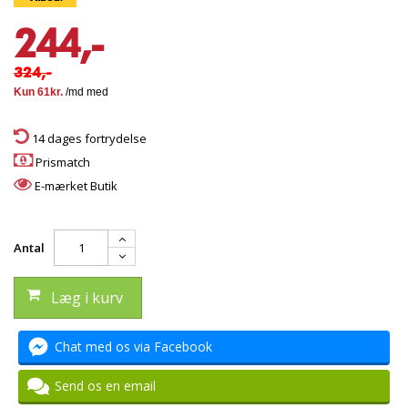
244,-
324,-
14 dages fortrydelse
Prismatch
E-mærket Butik
Antal
Læg i kurv
Chat med os via Facebook
Send os en email