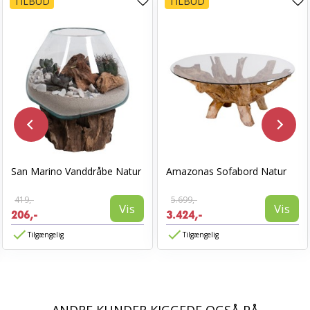
TILBUD
TILBUD
San Marino Vanddråbe Natur
Amazonas Sofabord Natur
419,-
5.699,-
Vis
Vis
206,-
3.424,-
Tilgængelig
Tilgængelig