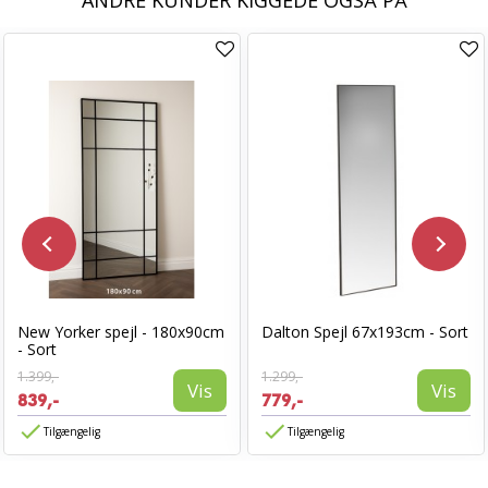
ANDRE KUNDER KIGGEDE OGSÅ PÅ
New Yorker spejl - 180x90cm
Dalton Spejl 67x193cm - Sort
- Sort
1.399,-
1.299,-
Vis
Vis
839,-
779,-
Tilgængelig
Tilgængelig