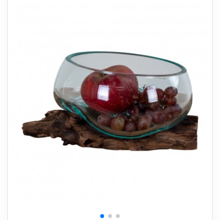
+
SOVEVÆRELSE
+
BØRNEMØBLER
+
KONTORMØBLER
+
OPBEVARING
+
TÆPPER
+
LAMPER
+
HAVEMØBLER
+
ENTREMØBLER
SPAR PENGE PÅ UDVALGTE VARER