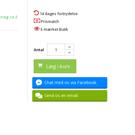
14 dages fortrydelse
ering ca 2
Prismatch
E-mærket Butik
Antal
Læg i kurv
Chat med os via Facebook
Send os en email