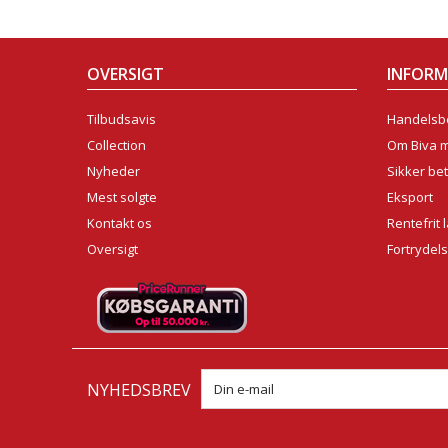
OVERSIGT
INFOR
Tilbudsavis
Handelsbe
Collection
Om Biva 
Nyheder
Sikker bet
Mest solgte
Eksport
Kontakt os
Rentefrit 
Oversigt
Fortrydel
NYHEDSBREV