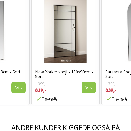
93cm - Sort
New Yorker spejl - 180x90cm -
Sarasota Spej
Sort
Sort
1.399,-
1.399,-
Vis
Vis
839,-
839,-
Tilgængelig
Tilgængelig
ANDRE KUNDER KIGGEDE OGSÅ PÅ