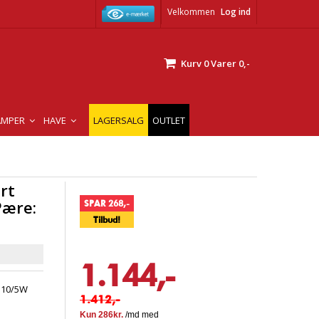
Velkommen
Log ind
Kurv
0
Varer
0,-
AMPER
HAVE
LAGERSALG
OUTLET
rt
Pære:
SPAR 268,-
Tilbud!
1.144,-
U10/5W
1.412,-