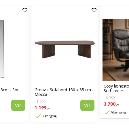
Cosy lænest
93cm - Sort
Gronvik Sofabord 130 x 65 cm -
Sort læder
Mocca
6.960,-
1.999,-
3.700,-
Vis
Vis
1.199,-
Tilgængelig
Tilgængelig