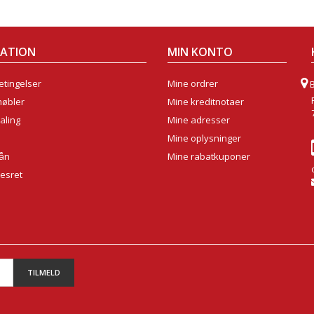
MATION
MIN KONTO
tingelser
Mine ordrer
møbler
Mine kreditnotaer
aling
Mine adresser
Mine oplysninger
lån
Mine rabatkuponer
sesret
TILMELD