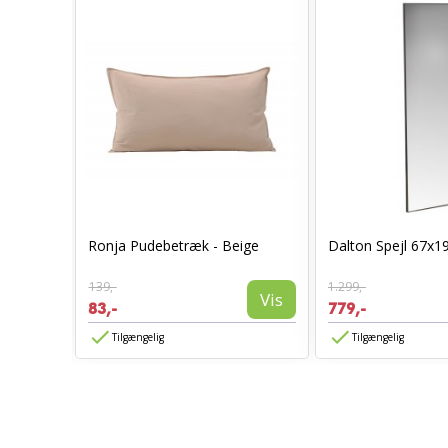
0 x 70 -
Ronja Pudebetræk - Beige
Dalton Spejl 67x1
139,-
1.299,-
Vis
Vis
83,-
779,-
Tilgængelig
Tilgængelig