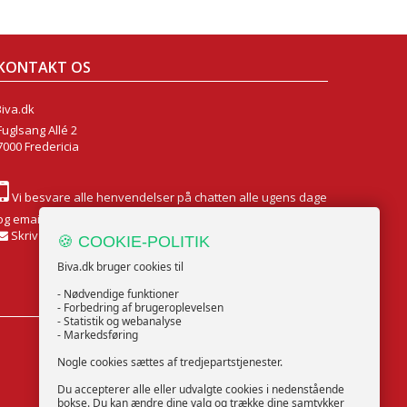
KONTAKT OS
Biva.dk
Fuglsang Allé 2
7000 Fredericia
Vi besvare alle henvendelser på chatten alle ugens dage
og email Mandag til Fredag
Skriv til os
🍪 COOKIE-POLITIK
Biva.dk bruger cookies til
- Nødvendige funktioner
- Forbedring af brugeroplevelsen
- Statistik og webanalyse
- Markedsføring
FØLG OS
Nogle cookies sættes af tredjepartstjenester.
Du accepterer alle eller udvalgte cookies i nedenstående
bokse. Du kan ændre dine valg og trække dine samtykker