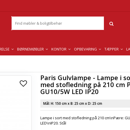
RELSE
BØRNEMØBLER
KONTOR
OPBEVARING
TÆPPER
L
Paris Gulvlampe - Lampe i so
med stofledning på 210 cm 
GU10/5W LED IP20
Mål: H:
150 cm
x B:
25 cm
x D:
25 cm
Lampe i sort med stofledning på 210 cm\nPære: G
LED\nIP20. Stål