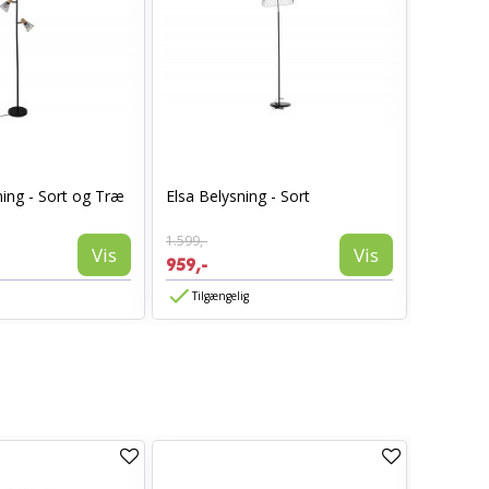
ning - Sort og Træ
Elsa Belysning - Sort
Virro Gu
1.599,-
599,-
Vis
Vis
959,-
359,-
Tilgængelig
Tilgæn
TILBUD