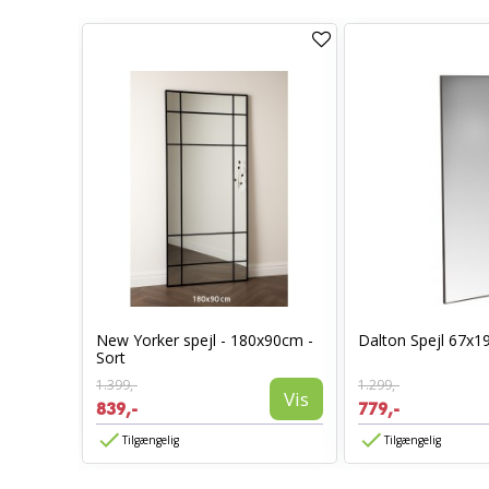
New Yorker spejl - 180x90cm -
Dalton Spejl 67x1
50cm
Sort
Vis
1.399,-
1.299,-
Vis
839,-
779,-
Tilgængelig
Tilgængelig