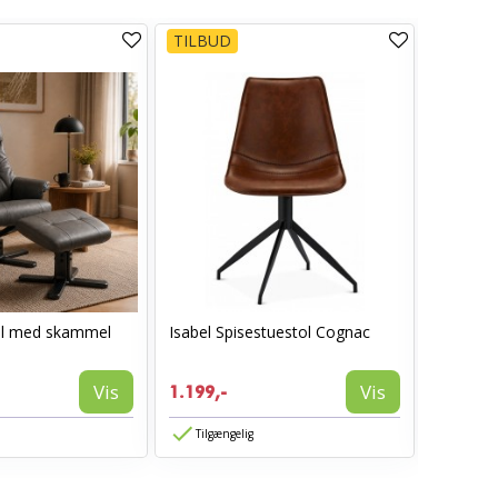
TILBUD
TILBUD
ol med skammel
Isabel Spisestuestol Cognac
I_Oregon
læderlo
999,-
Vis
Vis
1.199,-
594,-
Tilgængelig
Tilgæn