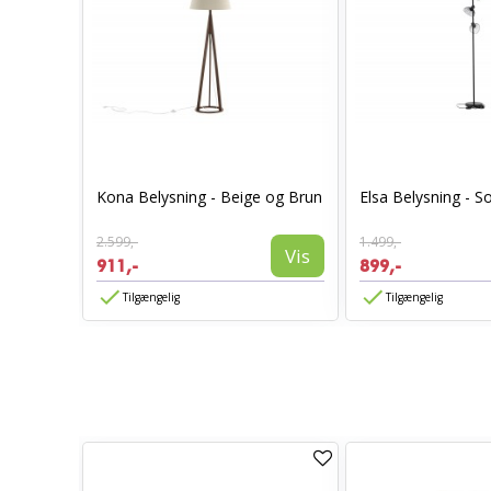
Kona Belysning - Beige og Brun
Elsa Belysning - So
OM
Vis
2.599,-
1.499,-
Vis
911,-
899,-
Tilgængelig
Tilgængelig