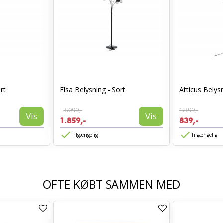
rt
Elsa Belysning - Sort
Atticus Belys
3.099,-
1.399,-
Vis
Vis
1.859,-
839,-
Tilgængelig
Tilgængelig
OFTE KØBT SAMMEN MED