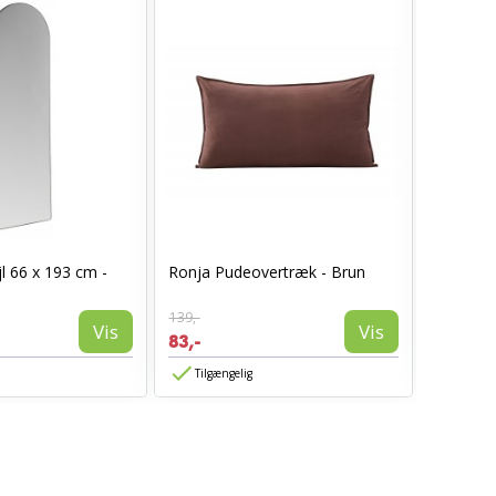
I_Oregon
l 66 x 193 cm -
Ronja Pudeovertræk - Brun
læderlo
999,-
139,-
594,-
Vis
Vis
83,-
Tilgæn
Tilgængelig