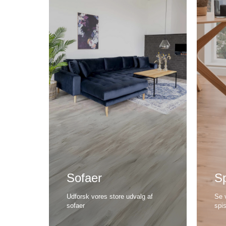
Sofaer
Sp
Udforsk vores store udvalg af
Se 
sofaer
spi