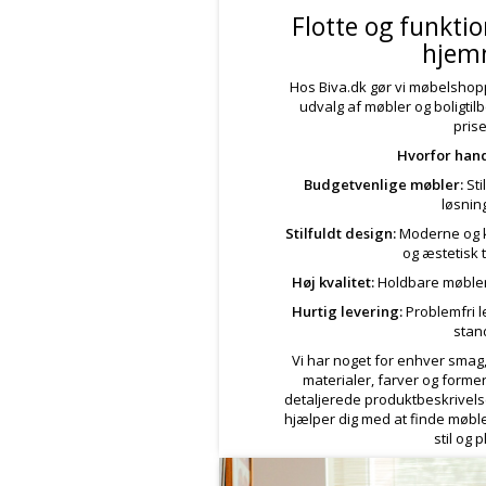
Flotte og funktio
hjem
Hos Biva.dk gør vi møbelshoppi
udvalg af møbler og boligtilbe
prise
Hvorfor hand
Budgetvenlige møbler:
Sti
løsnin
Stilfuldt design:
Moderne og k
og æstetisk t
Høj kvalitet:
Holdbare møbler,
Hurtig levering:
Problemfri l
stan
Vi har noget for enhver smag
materialer, farver og forme
detaljerede produktbeskrivel
hjælper dig med at finde møbler
stil og p