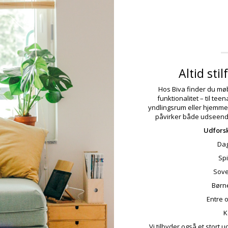
Altid sti
Hos Biva finder du møb
funktionalitet – til te
yndlingsrum eller hjemmek
påvirker både udseend
Udforsk
Dag
Sp
Sove
Børn
Entre 
K
Vi tilbyder også et stort 