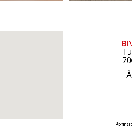
BI
Fu
70
Å
Åbningsti