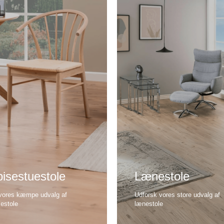
isestuestole
Lænestole
vores kæmpe udvalg af
Udforsk vores store udvalg af
sestole
lænestole