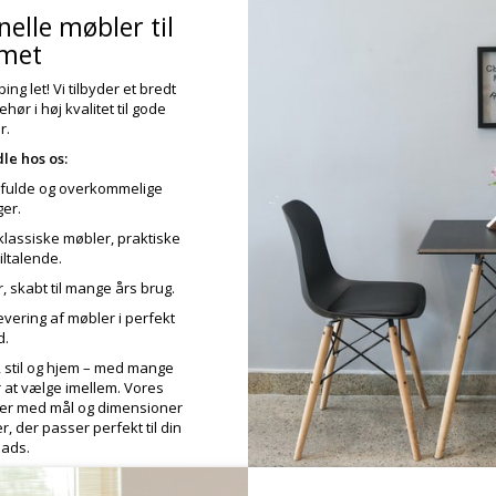
nelle møbler til
met
ng let! Vi tilbyder et bredt
hør i høj kvalitet til gode
r.
le hos os:
lfulde og overkommelige
ger.
lassiske møbler, praktiske
iltalende.
 skabt til mange års brug.
evering af møbler i perfekt
d.
, stil og hjem – med mange
r at vælge imellem. Vores
ser med mål og dimensioner
, der passer perfekt til din
lads.