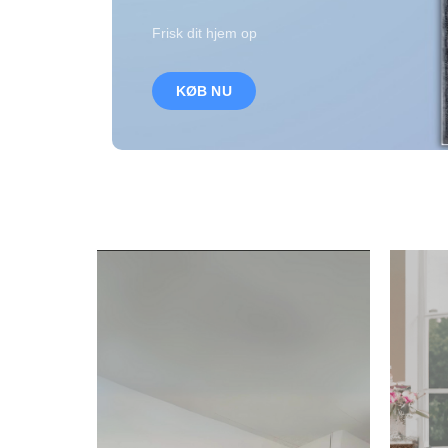
Frisk dit hjem op
KØB NU