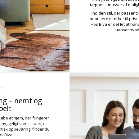
tæpper – masser af mulig
Find den stil, der passer ti
populære mærker til priser,
Hos Biva er det let at hand
uanset hvad 
ing – nemt og
belt
kabe et hjem, der fungerer
 hyggeligt sted i stuen, et
ktisk opbevaring, finder du
os Biva.