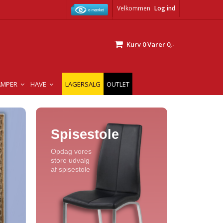
Velkommen
Log ind
Kurv
0
Varer
0,-
AMPER
HAVE
LAGERSALG
OUTLET
Spisestole
Opdag vores
store udvalg
af spisestole