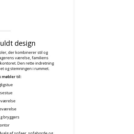
lfuldt design
ler, der kombinerer stil og
enagerens værelse, familiens
ontoret. Den rette indretning
et og stemningen i rummet.
 møbler til:
ligstue
isestue
værelse
eværelse
og bryggers
ontor
udvalg af sofaer, sofaborde og